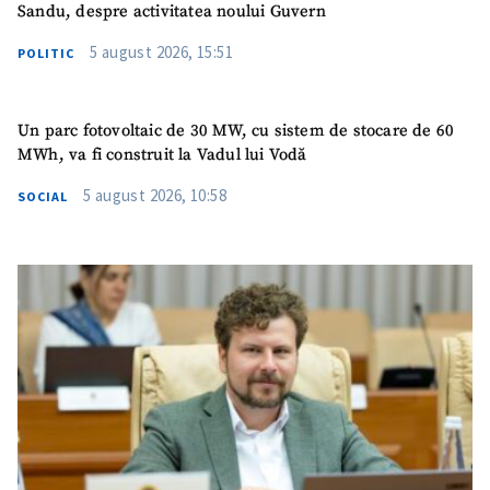
Sandu, despre activitatea noului Guvern
5 august 2026, 15:51
POLITIC
Un parc fotovoltaic de 30 MW, cu sistem de stocare de 60
MWh, va fi construit la Vadul lui Vodă
5 august 2026, 10:58
SOCIAL
ȘTIREA MEA
Titlu știre
+ Adaugă titlu
Fotografie
+ Încarcă imagine
Link media
+ Link media