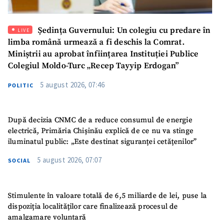
Mesajul știrei
+ Mesajul știrei
Ședința Guvernului: Un colegiu cu predare în
LIVE
limba română urmează a fi deschis la Comrat.
Miniștrii au aprobat înființarea Instituției Publice
CONTACT SURSĂ
Colegiul Moldo-Turc „Recep Tayyip Erdogan”
Sursă anonimă
5 august 2026, 07:46
POLITIC
Nume
+ Numele meu
După decizia CNMC de a reduce consumul de energie
Email
+ Emailul meu
electrică, Primăria Chișinău explică de ce nu va stinge
iluminatul public: „Este destinat siguranței cetățenilor”
Telefon
+ Telefon personal
5 august 2026, 07:07
SOCIAL
Am citit și sunt de
acord cu
politica de
Stimulente în valoare totală de 6,5 miliarde de lei, puse la
confidențialitate
.
dispoziția localităților care finalizează procesul de
amalgamare voluntară
TRIMITE ȘTIREA