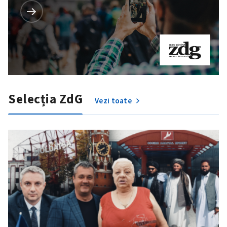
Selecția ZdG
Vezi toate