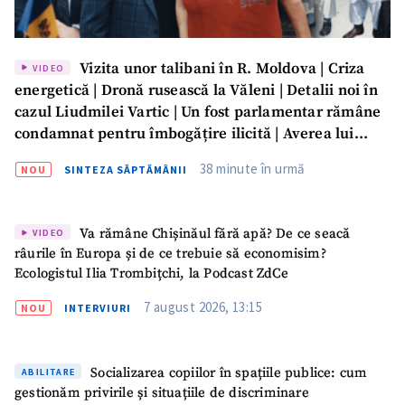
Vizita unor talibani în R. Moldova | Criza
VIDEO
energetică | Dronă rusească la Văleni | Detalii noi în
cazul Liudmilei Vartic | Un fost parlamentar rămâne
condamnat pentru îmbogățire ilicită | Averea lui
Dumitru Vangheli, sub lupa ANI | SĂPTĂMÂNA DE
38 minute în urmă
NOU
SINTEZA SĂPTĂMÂNII
GARDĂ
Va rămâne Chișinăul fără apă? De ce seacă
VIDEO
râurile în Europa și de ce trebuie să economisim?
Ecologistul Ilia Trombițchi, la Podcast ZdCe
7 august 2026, 13:15
NOU
INTERVIURI
Socializarea copiilor în spațiile publice: cum
ABILITARE
gestionăm privirile și situațiile de discriminare