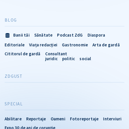
BLOG
Banii tăi
Sănătate
Podcast ZdG
Diaspora
Editoriale
Viața redacției
Gastronomie
Arta de gardă
Cititorul de gardă
Consultant
juridic
politic
social
ZDGUST
SPECIAL
Abilitare
Reportaje
Oameni
Fotoreportaje
Interviuri
Expo 30 de ani de corupție