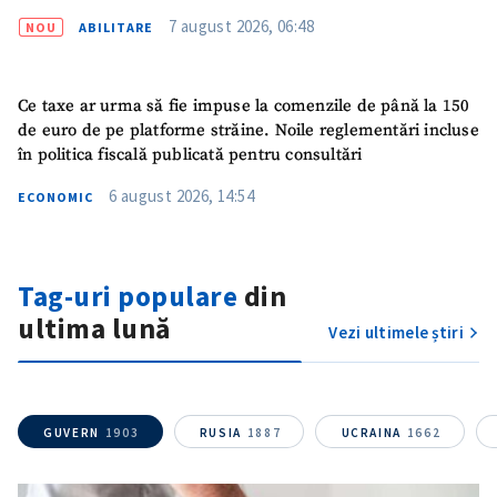
7 august 2026, 06:48
NOU
ABILITARE
Ce taxe ar urma să fie impuse la comenzile de până la 150
de euro de pe platforme străine. Noile reglementări incluse
în politica fiscală publicată pentru consultări
6 august 2026, 14:54
ECONOMIC
Trimite o informație
Despre ZdG
Tag-uri populare
din
in English
на русском
ultima lună
Vezi ultimele știri
GUVERN
1903
RUSIA
1887
UCRAINA
1662