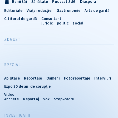
Banii tăi
Sănătate
Podcast ZdG
Diaspora
Editoriale
Viața redacției
Gastronomie
Arta de gardă
Cititorul de gardă
Consultant
juridic
politic
social
ZDGUST
SPECIAL
Abilitare
Reportaje
Oameni
Fotoreportaje
Interviuri
Expo 30 de ani de corupție
Video
Anchete
Reportaj
Vox
Stop-cadru
INVESTIGATII