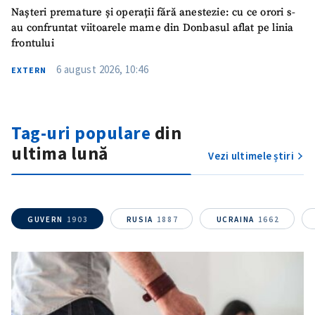
Nașteri premature și operații fără anestezie: cu ce orori s-
au confruntat viitoarele mame din Donbasul aflat pe linia
frontului
6 august 2026, 10:46
EXTERN
Tag-uri populare
din
ultima lună
Vezi ultimele știri
GUVERN
1903
RUSIA
1887
UCRAINA
1662