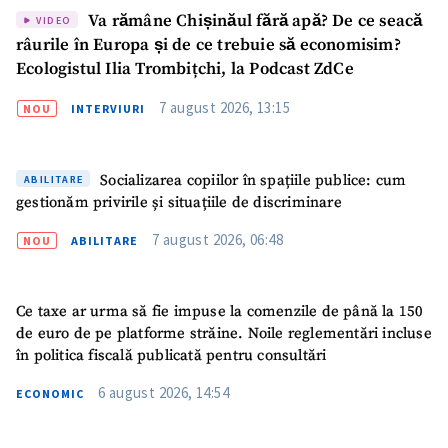
Va rămâne Chișinăul fără apă? De ce seacă
VIDEO
râurile în Europa și de ce trebuie să economisim?
Ecologistul Ilia Trombițchi, la Podcast ZdCe
7 august 2026, 13:15
NOU
INTERVIURI
Socializarea copiilor în spațiile publice: cum
ABILITARE
gestionăm privirile și situațiile de discriminare
7 august 2026, 06:48
NOU
ABILITARE
Ce taxe ar urma să fie impuse la comenzile de până la 150
de euro de pe platforme străine. Noile reglementări incluse
Trimite o informație
Despre ZdG
în politica fiscală publicată pentru consultări
in English
на русском
6 august 2026, 14:54
ECONOMIC