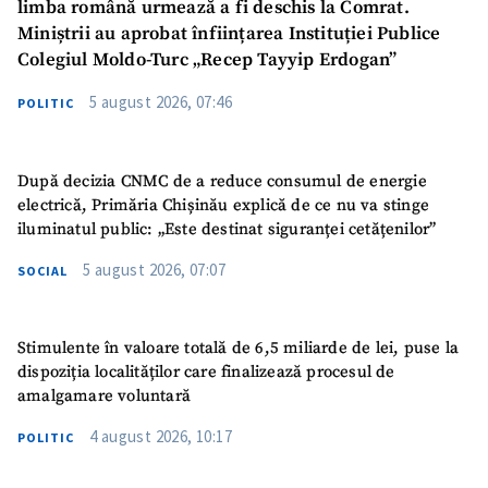
limba română urmează a fi deschis la Comrat.
Miniștrii au aprobat înființarea Instituției Publice
Telefon
+ Telefon personal
Colegiul Moldo-Turc „Recep Tayyip Erdogan”
5 august 2026, 07:46
POLITIC
Am citit și sunt de
acord cu
politica de
confidențialitate
.
După decizia CNMC de a reduce consumul de energie
TRIMITE ȘTIREA
electrică, Primăria Chișinău explică de ce nu va stinge
iluminatul public: „Este destinat siguranței cetățenilor”
5 august 2026, 07:07
SOCIAL
Stimulente în valoare totală de 6,5 miliarde de lei, puse la
dispoziția localităților care finalizează procesul de
amalgamare voluntară
4 august 2026, 10:17
POLITIC