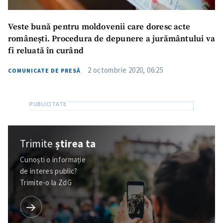
Veste bună pentru moldovenii care doresc acte
românești. Procedura de depunere a jurământului va
fi reluată în curând
2 octombrie 2020, 06:25
COMUNICATE DE PRESĂ
Trimite
știrea ta
Cunoști o informație
de interes public?
Trimite-o la ZdG