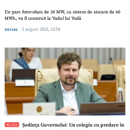
Titlu știre
+ Adaugă titlu
Un parc fotovoltaic de 30 MW, cu sistem de stocare de 60
MWh, va fi construit la Vadul lui Vodă
Fotografie
+ Încarcă imagine
5 august 2026, 10:58
SOCIAL
Link media
+ Link media
Mesajul știrei
+ Mesajul știrei
CONTACT SURSĂ
Sursă anonimă
Nume
+ Numele meu
Ședința Guvernului: Un colegiu cu predare în
LIVE
Email
+ Emailul meu