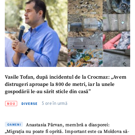
Vasile Tofan, după incidentul de la Crocmaz: „Avem
distrugeri aproape la 800 de metri, iar la unele
gospodării le-au sărit sticle din casă”
5 ore în urmă
NOU
DIVERSE
Anastasia Pârvan, membră a diasporei:
OAMENI
„Migrația nu poate fi oprită. Important este ca Moldova să-