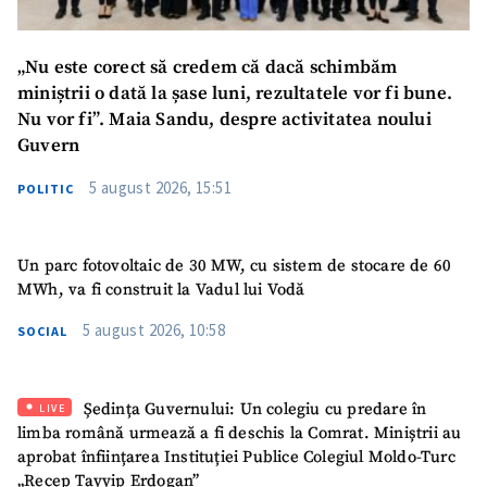
Mesajul știrei
+ Mesajul știrei
„Nu este corect să credem că dacă schimbăm
miniștrii o dată la șase luni, rezultatele vor fi bune.
Nu vor fi”. Maia Sandu, despre activitatea noului
CONTACT SURSĂ
Guvern
Sursă anonimă
5 august 2026, 15:51
POLITIC
Nume
+ Numele meu
Un parc fotovoltaic de 30 MW, cu sistem de stocare de 60
Email
+ Emailul meu
MWh, va fi construit la Vadul lui Vodă
5 august 2026, 10:58
SOCIAL
Telefon
+ Telefon personal
Am citit și sunt de
acord cu
politica de
Ședința Guvernului: Un colegiu cu predare în
LIVE
confidențialitate
.
limba română urmează a fi deschis la Comrat. Miniștrii au
aprobat înființarea Instituției Publice Colegiul Moldo-Turc
TRIMITE ȘTIREA
„Recep Tayyip Erdogan”