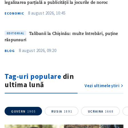
legalizarea parțială a publicității la jocurile de noroc
8 august 2026, 10:45
ECONOMIC
Talibanii la Chișinău: multe întrebări, puține
EDITORIAL
răspunsuri
8 august 2026, 09:20
BLOG
Trimite o informație
Despre ZdG
in English
на русском
Tag-uri populare
din
ultima lună
Vezi ultimele știri
GUVERN
1905
RUSIA
1891
UCRAINA
1668