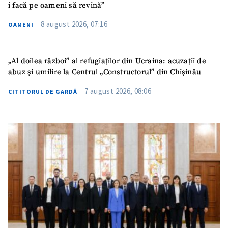
i facă pe oameni să revină”
8 august 2026, 07:16
OAMENI
„Al doilea război” al refugiaților din Ucraina: acuzații de
abuz și umilire la Centrul „Constructorul” din Chișinău
7 august 2026, 08:06
CITITORUL DE GARDĂ
ȘTIREA MEA
Titlu știre
+ Adaugă titlu
Fotografie
+ Încarcă imagine
Link media
+ Link media