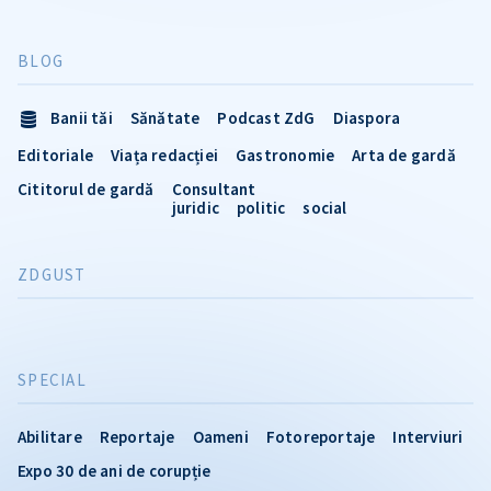
BLOG
Banii tăi
Sănătate
Podcast ZdG
Diaspora
Editoriale
Viața redacției
Gastronomie
Arta de gardă
Cititorul de gardă
Consultant
juridic
politic
social
ZDGUST
SPECIAL
Abilitare
Reportaje
Oameni
Fotoreportaje
Interviuri
Expo 30 de ani de corupție