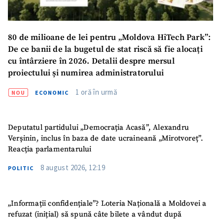
80 de milioane de lei pentru „Moldova HiTech Park”:
De ce banii de la bugetul de stat riscă să fie alocați
cu întârziere în 2026. Detalii despre mersul
proiectului și numirea administratorului
1 oră în urmă
NOU
ECONOMIC
Deputatul partidului „Democrația Acasă”, Alexandru
Verșinin, inclus în baza de date ucraineană „Mirotvoreț”.
Reacția parlamentarului
8 august 2026, 12:19
POLITIC
„Informații confidențiale”? Loteria Națională a Moldovei a
refuzat (inițial) să spună câte bilete a vândut după