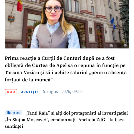
SUSȚINE
Prima reacție a Curții de Conturi după ce a fost
obligată de Curtea de Apel să o repună în funcție pe
Tatiana Vozian și să-i achite salariul „pentru absența
forțată de la muncă”
5 august 2026, 09:12
NOU
JUSTIȚIE
„Tanti Raia” și alți doi protagoniști ai investigației
DOC
„În Slujba Moscovei”, condamnați. Ancheta ZdG – la baza
sentinței