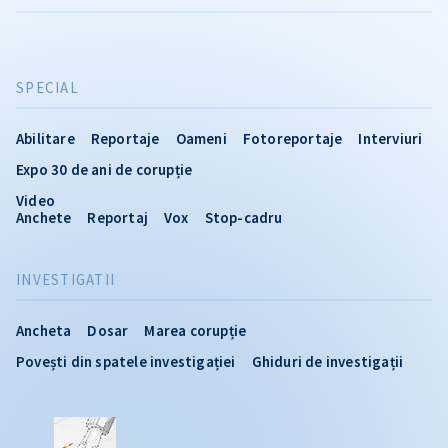
SPECIAL
Abilitare
Reportaje
Oameni
Fotoreportaje
Interviuri
Expo 30 de ani de corupție
Video
Anchete
Reportaj
Vox
Stop-cadru
INVESTIGATII
Ancheta
Dosar
Marea corupție
Povești din spatele investigației
Ghiduri de investigații