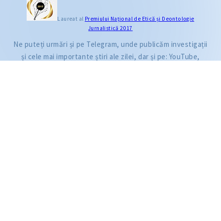
CITEȘTE
Laureat al
Premiului Naţional de Etică și Deontologie
Jurnalistică 2017
Citește articolul
Ne puteți urmări și pe Telegram, unde publicăm investigații
și cele mai importante știri ale zilei, dar și pe: YouTube,
Facebook, Instagram și TikTok.
ZdG este membru al rețelei globale a jurnaliștilor de investigație (GIJN).
2004—2026 © Ziarul de Gardă.
Toate drepturile rezervate.