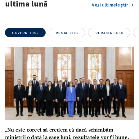
ultima lună
Vezi ultimele știri
GUVERN
1902
RUSIA
1885
UCRAINA
1660
„Nu este corect să credem că dacă schimbăm
miniștrii o dată la șase luni, rezultatele vor fi bune.