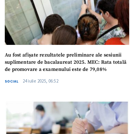
ȘTIREA MEA
Titlu știre
+ Adaugă titlu
Fotografie
+ Încarcă imagine
Link media
+ Link media
Au fost afișate rezultatele preliminare ale sesiunii
suplimentare de bacalaureat 2025. MEC: Rata totală
de promovare a examenului este de 79,08%
Mesajul știrei
+ Mesajul știrei
24 iulie 2025, 06:52
SOCIAL
CONTACT SURSĂ
Sursă anonimă
Nume
+ Numele meu