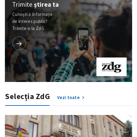
Trimite
știrea ta
Cunoști o informație
de interes public?
Trimite-o la ZdG
Selecția ZdG
Vezi toate