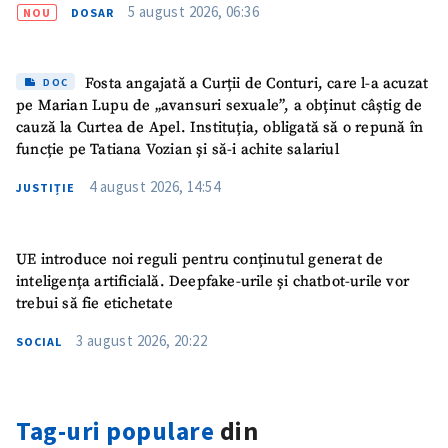
5 august 2026, 06:36
NOU
DOSAR
Fosta angajată a Curții de Conturi, care l-a acuzat
DOC
pe Marian Lupu de „avansuri sexuale”, a obținut câștig de
cauză la Curtea de Apel. Instituția, obligată să o repună în
funcție pe Tatiana Vozian și să-i achite salariul
4 august 2026, 14:54
JUSTIȚIE
UE introduce noi reguli pentru conținutul generat de
inteligența artificială. Deepfake-urile și chatbot-urile vor
trebui să fie etichetate
3 august 2026, 20:22
SOCIAL
Tag-uri populare
din