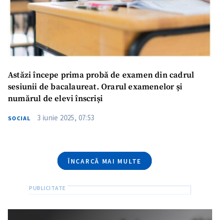
Email
+ Emailul meu
Telefon
+ Telefon personal
Am citit și sunt de
acord cu
politica de
Astăzi începe prima probă de examen din cadrul
confidențialitate
.
sesiunii de bacalaureat. Orarul examenelor și
numărul de elevi înscriși
TRIMITE ȘTIREA
3 iunie 2025, 07:53
SOCIAL
ÎNCARCĂ MAI MULTE