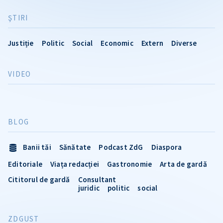
ŞTIRI
Justiție
Politic
Social
Economic
Extern
Diverse
VIDEO
BLOG
Banii tăi
Sănătate
Podcast ZdG
Diaspora
Editoriale
Viața redacției
Gastronomie
Arta de gardă
Cititorul de gardă
Consultant
juridic
politic
social
ZDGUST