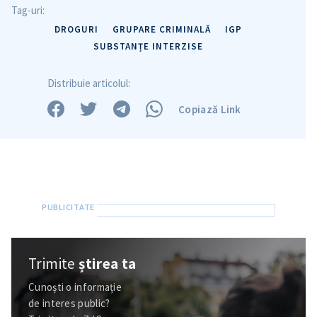
Tag-uri:
Trimite o informație
Despre ZdG
in English
на русском
DROGURI
GRUPARE CRIMINALĂ
IGP
SUBSTANȚE INTERZISE
Distribuie articolul:
Copiază Link
Trimite
știrea ta
Cunoști o informație
de interes public?