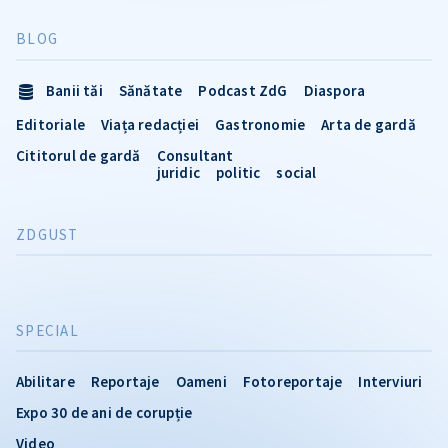
BLOG
Banii tăi
Sănătate
Podcast ZdG
Diaspora
Editoriale
Viața redacției
Gastronomie
Arta de gardă
Cititorul de gardă
Consultant
juridic
politic
social
ZDGUST
SPECIAL
Abilitare
Reportaje
Oameni
Fotoreportaje
Interviuri
Expo 30 de ani de corupție
Video