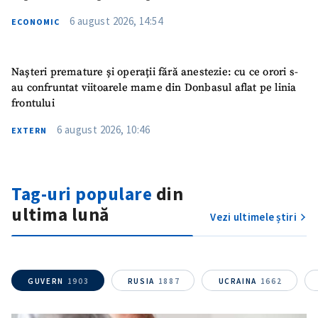
ȘTIREA MEA
6 august 2026, 14:54
ECONOMIC
Titlu știre
+ Adaugă titlu
Nașteri premature și operații fără anestezie: cu ce orori s-
au confruntat viitoarele mame din Donbasul aflat pe linia
Fotografie
+ Încarcă imagine
frontului
Link media
6 august 2026, 10:46
+ Link media
EXTERN
Tag-uri populare
din
Mesajul știrei
+ Mesajul știrei
ultima lună
Vezi ultimele știri
CONTACT SURSĂ
Sursă anonimă
GUVERN
1903
RUSIA
1887
UCRAINA
1662
Nume
+ Numele meu