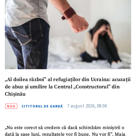
Email
+ Emailul meu
Telefon
+ Telefon personal
Am citit și sunt de
acord cu
politica de
confidențialitate
.
TRIMITE ȘTIREA
„Al doilea război” al refugiaților din Ucraina: acuzații
de abuz și umilire la Centrul „Constructorul” din
Chișinău
7 august 2026, 08:06
NOU
CITITORUL DE GARDĂ
„Nu este corect să credem că dacă schimbăm miniștrii o
dată la șase luni, rezultatele vor fi bune. Nu vor fi”. Maia