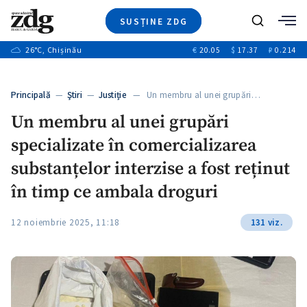
SUSȚINE ZDG
+3
Caută
+1
26
°C
, Chișinău
€
20.05
$
17.37
₽
0.214
Ştiri
+9
+4
Investigatii
Banii tăi
+1
+5
Principală
—
Ştiri
—
Justiție
— Un membru al unei grupări…
Video
+1
Un membru al unei grupări
Special
specializate în comercializarea
Blog
+1
ZdGust
substanțelor interzise a fost reținut
în timp ce ambala droguri
+1
12 noiembrie 2025, 11:18
131 viz.