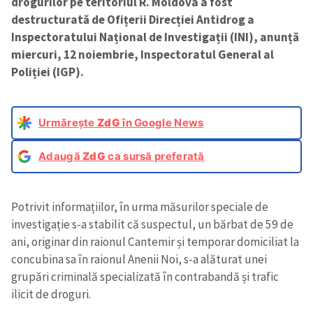
drogurilor pe teritoriul R. Moldova a fost
destructurată de Ofițerii Direcției Antidrog a
Inspectoratului Național de Investigații (INI), anunță
miercuri, 12 noiembrie, Inspectoratul General al
Poliției (IGP).
Urmărește
ZdG
în Google News
Adaugă
ZdG
ca sursă preferată
Potrivit informațiilor, în urma măsurilor speciale de
investigație s-a stabilit că suspectul, un bărbat de 59 de
ani, originar din raionul Cantemir și temporar domiciliat la
concubina sa în raionul Anenii Noi, s-a alăturat unei
grupări criminală specializată în contrabandă și trafic
ilicit de droguri.