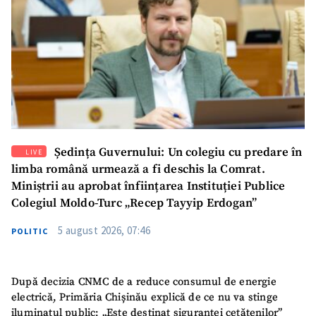
SUSȚINE
Ședința Guvernului: Un colegiu cu predare în
LIVE
limba română urmează a fi deschis la Comrat.
Miniștrii au aprobat înființarea Instituției Publice
Colegiul Moldo-Turc „Recep Tayyip Erdogan”
5 august 2026, 07:46
POLITIC
După decizia CNMC de a reduce consumul de energie
electrică, Primăria Chișinău explică de ce nu va stinge
iluminatul public: „Este destinat siguranței cetățenilor”