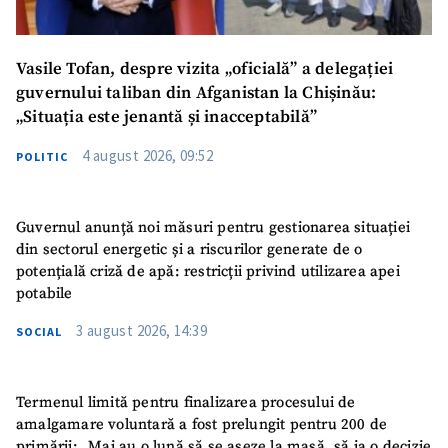
Vasile Tofan, despre vizita „oficială” a delegației
guvernului taliban din Afganistan la Chișinău:
„Situația este jenantă și inacceptabilă”
4 august 2026, 09:52
POLITIC
Guvernul anunță noi măsuri pentru gestionarea situației
din sectorul energetic și a riscurilor generate de o
potențială criză de apă: restricții privind utilizarea apei
potabile
3 august 2026, 14:39
SOCIAL
Termenul limită pentru finalizarea procesului de
amalgamare voluntară a fost prelungit pentru 200 de
primării: „Mai au o lună să se așeze la masă, să ia o decizie