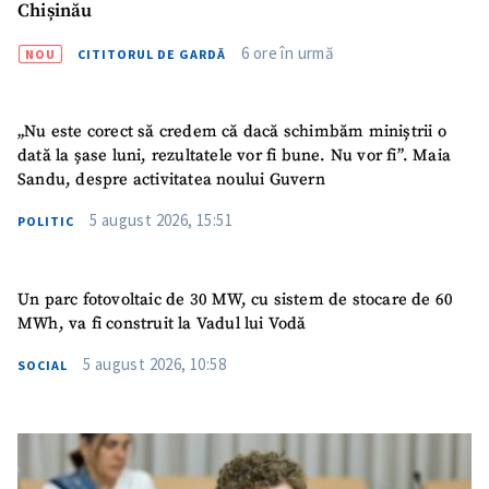
Chișinău
acord cu
politica de
confidențialitate
.
6 ore în urmă
NOU
CITITORUL DE GARDĂ
TRIMITE ȘTIREA
„Nu este corect să credem că dacă schimbăm miniștrii o
dată la șase luni, rezultatele vor fi bune. Nu vor fi”. Maia
Sandu, despre activitatea noului Guvern
5 august 2026, 15:51
POLITIC
Un parc fotovoltaic de 30 MW, cu sistem de stocare de 60
MWh, va fi construit la Vadul lui Vodă
5 august 2026, 10:58
SOCIAL