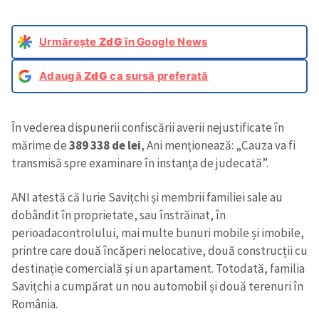
Urmărește
ZdG
în Google News
Adaugă
ZdG
ca sursă preferată
În vederea dispunerii confiscării averii nejustificate în
mărime de
389 338 de lei
, Ani menționează: „Cauza va fi
transmisă spre examinare în instanța de judecată”.
ANI atestă că Iurie Savițchi și membrii familiei sale au
dobândit în proprietate, sau înstrăinat, în
perioada
controlului, mai multe bunuri mobile și imobile,
printre care două încăperi nelocative, două construcții cu
destinație comercială și un apartament. Totodată, familia
Savițchi a cumpărat un nou automobil și două terenuri în
România.