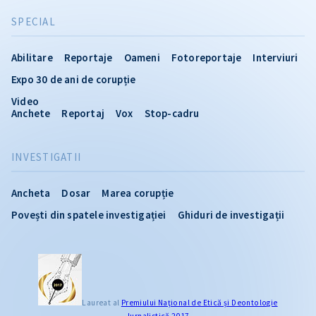
SPECIAL
Abilitare
Reportaje
Oameni
Fotoreportaje
Interviuri
Expo 30 de ani de corupție
Video
Anchete
Reportaj
Vox
Stop-cadru
INVESTIGATII
Ancheta
Dosar
Marea corupție
Povești din spatele investigației
Ghiduri de investigații
Laureat al
Premiului Naţional de Etică și Deontologie