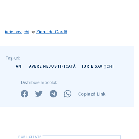
iurie savițchi
by
Ziarul de Gardă
Tag-uri:
ANI
AVERE NEJUSTIFICATĂ
IURIE SAVIȚCHI
Distribuie articolul:
Copiază Link
Trimite o informație
Despre ZdG
in English
на русском