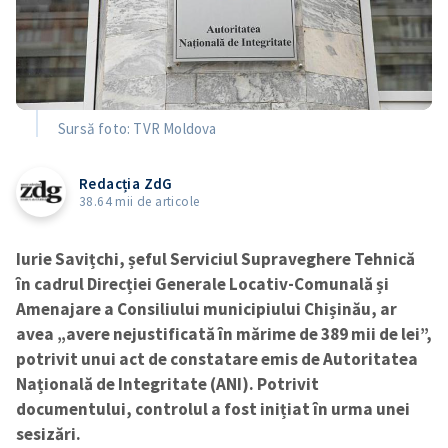
Sursă foto: TVR Moldova
Redacția ZdG
38.64 mii de articole
Iurie Savițchi, șeful Serviciul Supraveghere Tehnică
în cadrul Direcției Generale Locativ-Comunală și
Amenajare a Consiliului municipiului Chișinău, ar
avea „avere nejustificată în mărime de 389 mii de lei”,
potrivit unui act de constatare emis de Autoritatea
Națională de Integritate (ANI). Potrivit
documentului, controlul a fost inițiat în urma unei
sesizări.