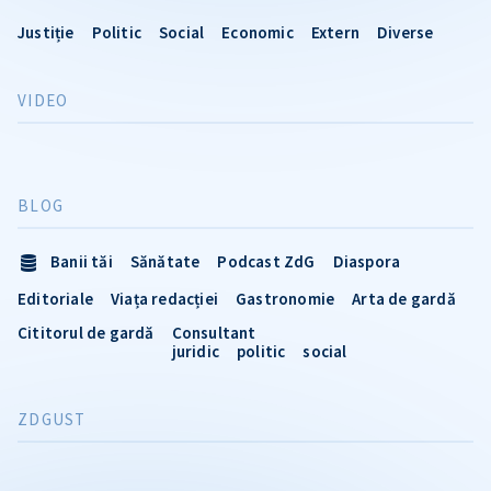
Justiție
Politic
Social
Economic
Extern
Diverse
VIDEO
BLOG
Banii tăi
Sănătate
Podcast ZdG
Diaspora
Editoriale
Viața redacției
Gastronomie
Arta de gardă
Cititorul de gardă
Consultant
juridic
politic
social
ZDGUST