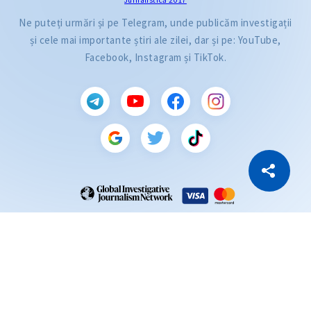
Jurnalistică 2017
Ne puteți urmări și pe Telegram, unde publicăm investigații
și cele mai importante știri ale zilei, dar și pe: YouTube,
Facebook, Instagram și TikTok.
CITEȘTE
Citește articolul
Copiază Link
ZdG este membru al rețelei globale a jurnaliștilor de investigație (GIJN).
2004—2026 © Ziarul de Gardă.
Toate drepturile rezervate.
Dezvoltat de
SENSMEDIA