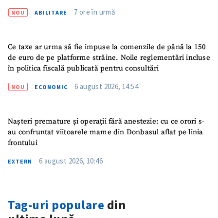
7 ore în urmă
NOU
ABILITARE
Ce taxe ar urma să fie impuse la comenzile de până la 150
de euro de pe platforme străine. Noile reglementări incluse
în politica fiscală publicată pentru consultări
6 august 2026, 14:54
NOU
ECONOMIC
Nașteri premature și operații fără anestezie: cu ce orori s-
au confruntat viitoarele mame din Donbasul aflat pe linia
frontului
ȘTIREA MEA
6 august 2026, 10:46
EXTERN
Titlu știre
+ Adaugă titlu
Tag-uri populare
din
Fotografie
+ Încarcă imagine