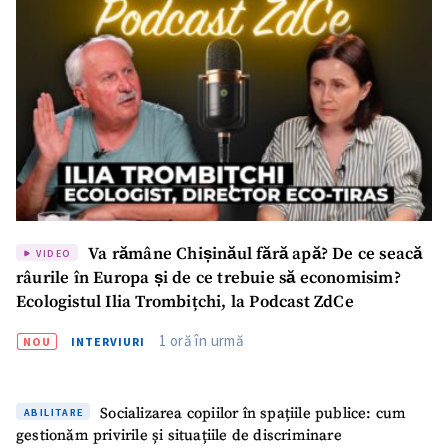
Va rămâne Chișinăul fără apă? De ce seacă
VIDEO
râurile în Europa și de ce trebuie să economisim?
Ecologistul Ilia Trombițchi, la Podcast ZdCe
1 oră în urmă
NOU
INTERVIURI
Socializarea copiilor în spațiile publice: cum
ABILITARE
gestionăm privirile și situațiile de discriminare