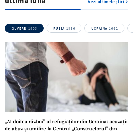
ultima lună
Vezi ultimele știri
Link media
+ Link media
GUVERN
1903
RUSIA
1886
UCRAINA
1662
Mesajul știrei
+ Mesajul știrei
CONTACT SURSĂ
Sursă anonimă
Nume
+ Numele meu
Email
+ Emailul meu
Telefon
+ Telefon personal
„Al doilea război” al refugiaților din Ucraina: acuzații
de abuz și umilire la Centrul „Constructorul” din
Am citit și sunt de