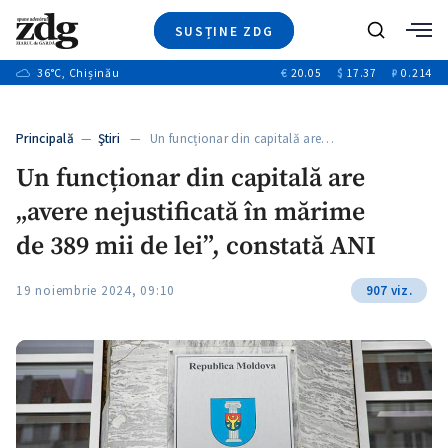
SUSȚINE ZDG
+2
Caută
+1
36
°C
, Chișinău
€
20.05
$
17.37
₽
0.214
Ştiri
+11
+9
Investigatii
Banii tăi
+1
+3
Principală
—
Ştiri
— Un funcționar din capitală are…
Video
+1
Un funcționar din capitală are
Special
„avere nejustificată în mărime
Blog
+1
ZdGust
de 389 mii de lei”, constată ANI
19 noiembrie 2024, 09:10
907 viz.
+1