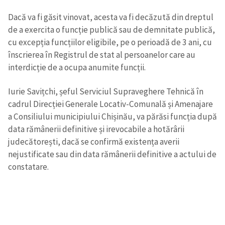
Dacă va fi găsit vinovat, acesta va fi decăzută din dreptul
de a exercita o funcție publică sau de demnitate publică,
cu excepția funcțiilor eligibile, pe o perioadă de 3 ani, cu
înscrierea în Registrul de stat al persoanelor care au
interdicție de a ocupa anumite funcții.
Iurie Savițchi, șeful Serviciul Supraveghere Tehnică în
cadrul Direcției Generale Locativ-Comunală și Amenajare
a Consiliului municipiului Chișinău, va părăsi funcția după
data rămânerii definitive și irevocabile a hotărârii
judecătorești, dacă se confirmă existența averii
nejustificate sau din data rămânerii definitive a actului de
constatare.