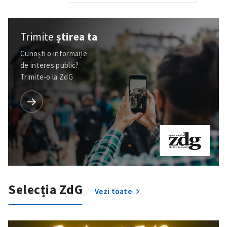
Trimite
știrea ta
Cunoști o informație
de interes public?
Trimite-o la ZdG
Selecția ZdG
Vezi toate