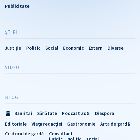
Publicitate
ŞTIRI
Justiție
Politic
Social
Economic
Extern
Diverse
VIDEO
BLOG
Banii tăi
Sănătate
Podcast ZdG
Diaspora
Editoriale
Viața redacției
Gastronomie
Arta de gardă
Cititorul de gardă
Consultant
juridic
politic
social