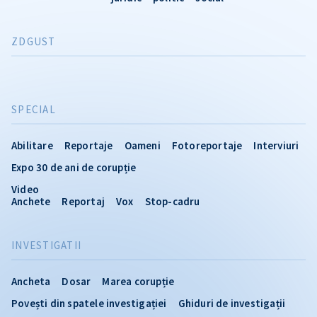
ZDGUST
SPECIAL
Abilitare
Reportaje
Oameni
Fotoreportaje
Interviuri
Expo 30 de ani de corupție
Video
Anchete
Reportaj
Vox
Stop-cadru
INVESTIGATII
Ancheta
Dosar
Marea corupție
Povești din spatele investigației
Ghiduri de investigații