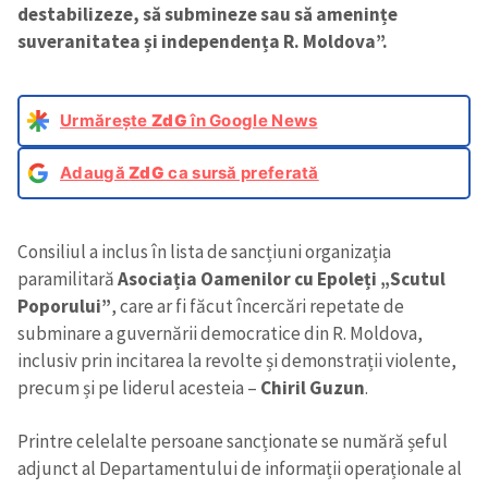
destabilizeze, să submineze sau să amenințe
suveranitatea și independența R. Moldova”.
Urmărește
ZdG
în Google News
Adaugă
ZdG
ca sursă preferată
Consiliul a inclus în lista de sancțiuni organizația
paramilitară
Asociația Oamenilor cu Epoleți „Scutul
Poporului”
, care ar fi făcut încercări repetate de
subminare a guvernării democratice din R. Moldova,
inclusiv prin incitarea la revolte și demonstrații violente,
precum și pe liderul acesteia –
Chiril Guzun
.
Printre celelalte persoane sancționate se numără șeful
adjunct al Departamentului de informații operaționale al