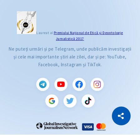
Laureat al
Premiului Naţional de Etică și Deontologie
Jurnalistică 2017
Ne puteți urmări și pe Telegram, unde publicăm investigații
și cele mai importante știri ale zilei, dar și pe: YouTube,
Facebook, Instagram și TikTok.
CITEȘTE
Citește articolul
Copiază Link
ZdG este membru al rețelei globale a jurnaliștilor de investigație (GIJN).