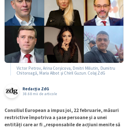
Victor Petrov, Arina Corșicova, Dmitri Miliutin, Dumitru
Chitoroagă, Maria Albot și Chiril Guzun. Colaj ZdG
Redacția ZdG
38.68 mii de articole
Consiliul European a impus joi, 22 februarie, măsuri
restrictive împotriva a șase persoane și a unei
entități care ar fi „responsabile de acțiuni menite să