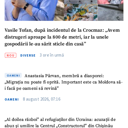
Vasile Tofan, după incidentul de la Crocmaz: „Avem
distrugeri aproape la 800 de metri, iar la unele
gospodării le-au sărit sticle din casă”
3 ore în urmă
NOU
DIVERSE
SUSȚINE
Anastasia Pârvan, membră a diasporei:
OAMENI
„Migrația nu poate fi oprită. Important este ca Moldova să-
i facă pe oameni să revină”
8 august 2026, 07:16
OAMENI
„Al doilea război” al refugiaților din Ucraina: acuzații de
abuz și umilire la Centrul „Constructorul” din Chișinău