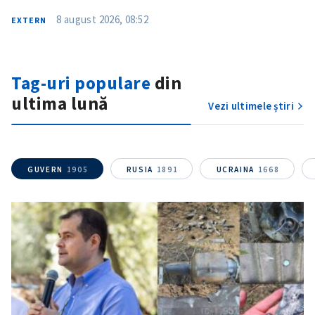
Telefon
+ Telefon personal
8 august 2026, 08:52
EXTERN
Am citit și sunt de
acord cu
politica de
confidențialitate
.
Tag-uri populare
din
TRIMITE ȘTIREA
ultima lună
Vezi ultimele știri
GUVERN
1905
RUSIA
1891
UCRAINA
1668