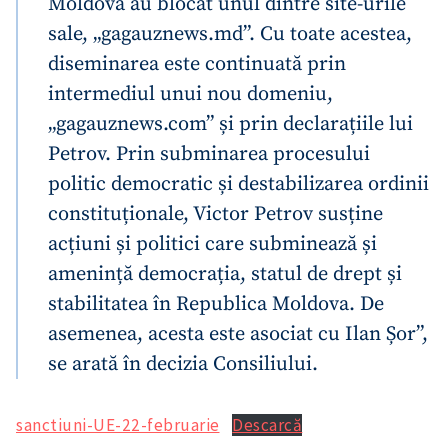
Moldova au blocat unul dintre site-urile
sale, „gagauznews.md”. Cu toate acestea,
diseminarea este continuată prin
intermediul unui nou domeniu,
„gagauznews.com” și prin declarațiile lui
Petrov. Prin subminarea procesului
politic democratic și destabilizarea ordinii
constituționale, Victor Petrov susține
Trimite o informație
Despre ZdG
acțiuni și politici care subminează și
in English
на русском
amenință democrația, statul de drept și
stabilitatea în Republica Moldova. De
asemenea, acesta este asociat cu Ilan Șor”,
se arată în decizia Consiliului.
sanctiuni-UE-22-februarie
Descarcă