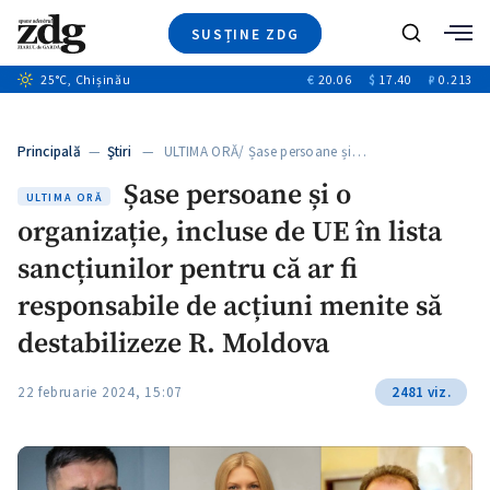
SUSȚINE ZDG
+4
Caută
+1
25
°C
, Chișinău
€
20.06
$
17.40
₽
0.213
Ştiri
+6
+2
Investigatii
Banii tăi
+4
Principală
—
Ştiri
— ULTIMA ORĂ/ Șase persoane și…
Video
+2
Șase persoane și o
Special
ULTIMA ORĂ
organizație, incluse de UE în lista
Blog
ZdGust
sancțiunilor pentru că ar fi
responsabile de acțiuni menite să
destabilizeze R. Moldova
22 februarie 2024, 15:07
2481 viz.