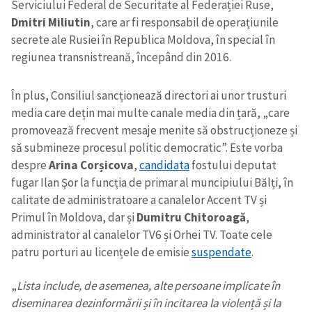
Serviciului Federal de Securitate al Federației Ruse,
Dmitri Miliutin
, care ar fi responsabil de operațiunile
secrete ale Rusiei în Republica Moldova, în special în
regiunea transnistreană, începând din 2016.
În plus, Consiliul sancționează directori ai unor trusturi
media care dețin mai multe canale media din țară, „care
promovează frecvent mesaje menite să obstrucționeze și
să submineze procesul politic democratic”. Este vorba
despre
Arina Corșicova
,
candidata
fostului deputat
fugar Ilan Șor la funcția de primar al muncipiului Bălți, în
calitate de administratoare a canalelor Accent TV și
Primul în Moldova, dar și
Dumitru Chitoroagă
,
administrator al canalelor TV6 și Orhei TV. Toate cele
patru porturi au licențele de emisie
suspendate
.
„
Lista include, de asemenea, alte persoane implicate în
diseminarea dezinformării și în incitarea la violență și la