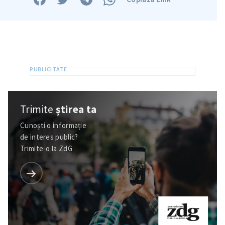
Trimite
știrea ta
Cunoști o informație
de interes public?
Trimite-o la ZdG