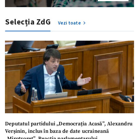
Selecția ZdG
Vezi toate
ȘTIREA MEA
Deputatul partidului „Democrația Acasă”, Alexandru
Verșinin, inclus în baza de date ucraineană
Titlu știre
+ Adaugă titlu
„Mirotvoreț”. Reacția parlamentarului