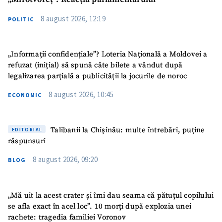
8 august 2026, 12:19
Fotografie
+ Încarcă imagine
POLITIC
Link media
+ Link media
„Informații confidențiale”? Loteria Națională a Moldovei a
refuzat (inițial) să spună câte bilete a vândut după
legalizarea parțială a publicității la jocurile de noroc
8 august 2026, 10:45
Mesajul știrei
+ Mesajul știrei
ECONOMIC
CONTACT SURSĂ
Talibanii la Chișinău: multe întrebări, puține
EDITORIAL
răspunsuri
Sursă anonimă
8 august 2026, 09:20
BLOG
Nume
+ Numele meu
„Mă uit la acest crater și îmi dau seama că pătuțul copilului
Email
+ Emailul meu
se afla exact în acel loc”. 10 morți după explozia unei
rachete: tragedia familiei Voronov