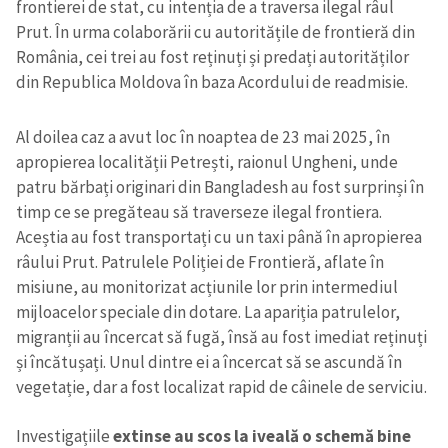
frontierei de stat, cu intenția de a traversa ilegal râul
Prut. În urma colaborării cu autoritățile de frontieră din
România, cei trei au fost reținuți și predați autorităților
din Republica Moldova în baza Acordului de readmisie.
Al doilea caz a avut loc în noaptea de 23 mai 2025, în
apropierea localității Petrești, raionul Ungheni, unde
patru bărbați originari din Bangladesh au fost surprinși în
timp ce se pregăteau să traverseze ilegal frontiera.
Aceștia au fost transportați cu un taxi până în apropierea
râului Prut. Patrulele Poliției de Frontieră, aflate în
misiune, au monitorizat acțiunile lor prin intermediul
mijloacelor speciale din dotare. La apariția patrulelor,
migranții au încercat să fugă, însă au fost imediat reținuți
și încătușați. Unul dintre ei a încercat să se ascundă în
vegetație, dar a fost localizat rapid de câinele de serviciu.
Investigațiile
extinse au scos la iveală o schemă bine