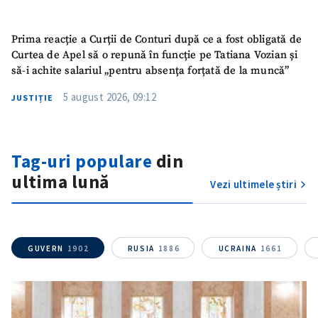
ȘTIREA MEA
Prima reacție a Curții de Conturi după ce a fost obligată de
Titlu știre
+ Adaugă titlu
Curtea de Apel să o repună în funcție pe Tatiana Vozian și
să-i achite salariul „pentru absența forțată de la muncă”
Fotografie
+ Încarcă imagine
5 august 2026, 09:12
JUSTIȚIE
Link media
+ Link media
Tag-uri populare
din
ultima lună
Vezi ultimele știri
Mesajul știrei
+ Mesajul știrei
CONTACT SURSĂ
GUVERN
1902
RUSIA
1886
UCRAINA
1661
Sursă anonimă
Nume
+ Numele meu