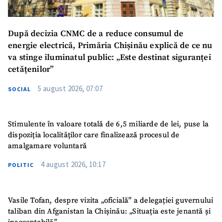
După decizia CNMC de a reduce consumul de
energie electrică, Primăria Chișinău explică de ce nu
va stinge iluminatul public: „Este destinat siguranței
cetățenilor”
5 august 2026, 07:07
SOCIAL
Stimulente în valoare totală de 6,5 miliarde de lei, puse la
dispoziția localităților care finalizează procesul de
amalgamare voluntară
4 august 2026, 10:17
POLITIC
Vasile Tofan, despre vizita „oficială” a delegației guvernului
taliban din Afganistan la Chișinău: „Situația este jenantă și