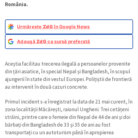
România.
Urmărește
ZdG
în Google News
Adaugă
ZdG
ca sursă preferată
Aceștia facilitau trecerea ilegală a persoanelor provenite
din țări asiatice, în special Nepal și Bangladesh, în scopul
ajungerii în state din vestul Europei. Polițiștii de frontieră
au intervenit în două cazuri concrete.
Primul incident s-a înregistrat la data de 21 mai curent, în
zona localității Măcărești, raionul Ungheni. Trei cetățeni
străini, printre care o femeie din Nepal de 44 de ani și doi
bărbați din Bangladesh de 33 și 35 de ani au fost
transportați cu un autoturism până în apropierea