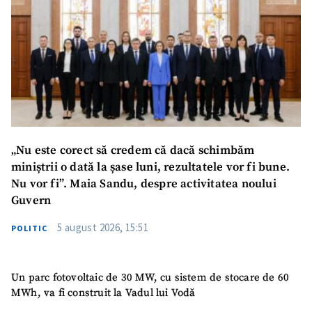
Email
+ Emailul meu
Telefon
+ Telefon personal
Am citit și sunt de
acord cu
politica de
confidențialitate
.
„Nu este corect să credem că dacă schimbăm
TRIMITE ȘTIREA
miniștrii o dată la șase luni, rezultatele vor fi bune.
Nu vor fi”. Maia Sandu, despre activitatea noului
Guvern
5 august 2026, 15:51
POLITIC
Un parc fotovoltaic de 30 MW, cu sistem de stocare de 60
MWh, va fi construit la Vadul lui Vodă