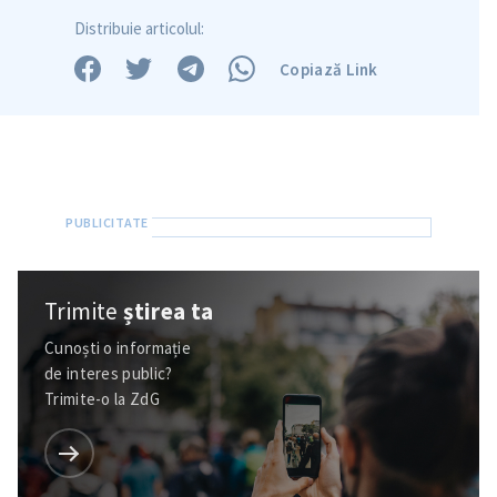
Trimite o informație
Despre ZdG
Distribuie articolul:
in English
на русском
Copiază Link
Trimite
știrea ta
Cunoști o informație
de interes public?
Trimite-o la ZdG