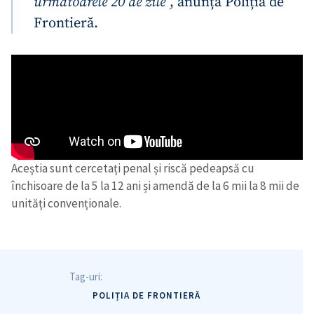
următoarele 20 de zile
”, anunță Poliția de
Frontieră.
Aceștia sunt cercetați penal și riscă pedeapsă cu
închisoare de la 5 la 12 ani și amendă de la 6 mii la 8 mii de
unități convenționale.
Tag-uri:
POLIȚIA DE FRONTIERĂ