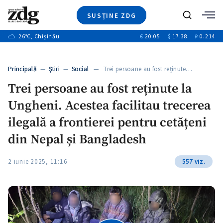
SUSȚINE ZDG
+4
Caută
+1
26
°C
, Chișinău
€
20.05
$
17.38
₽
0.214
Ştiri
+13
+10
Investigatii
Banii tăi
+3
Principală
—
Ştiri
—
Social
— Trei persoane au fost reținute…
Video
Trei persoane au fost reținute la
Special
Ungheni. Acestea facilitau trecerea
Blog
+1
ZdGust
ilegală a frontierei pentru cetățeni
din Nepal și Bangladesh
2 iunie 2025, 11:16
557 viz.