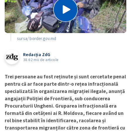
sursa/ border.gov.md
Redacția ZdG
38.62 mii de articole
Trei persoane au fost reținute și sunt cercetate penal
pentru că ar face parte dintr-o rețea infracțională
specializată în organizarea migrației ilegale, anunță
angajații Poliției de Frontieră, sub conducerea
Procuraturii Ungheni. Gruparea infracțională era
formată din cetățeni ai R. Moldova, fiecare având un
rol bine stabilit în identificarea, racolarea și
transportarea migranților către zona de frontieră cu