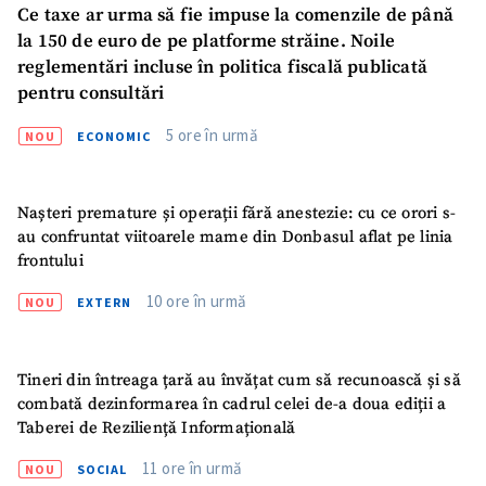
Ce taxe ar urma să fie impuse la comenzile de până
la 150 de euro de pe platforme străine. Noile
reglementări incluse în politica fiscală publicată
pentru consultări
5 ore în urmă
NOU
ECONOMIC
Nașteri premature și operații fără anestezie: cu ce orori s-
au confruntat viitoarele mame din Donbasul aflat pe linia
frontului
10 ore în urmă
NOU
EXTERN
Tineri din întreaga țară au învățat cum să recunoască și să
combată dezinformarea în cadrul celei de-a doua ediții a
Taberei de Reziliență Informațională
11 ore în urmă
NOU
SOCIAL