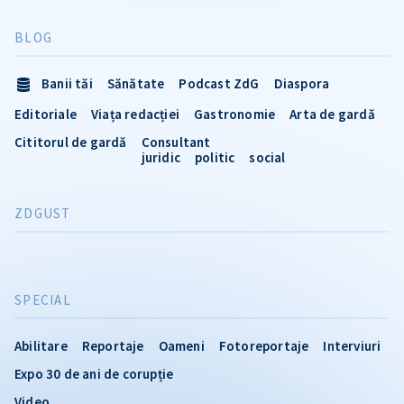
BLOG
Banii tăi
Sănătate
Podcast ZdG
Diaspora
Editoriale
Viața redacției
Gastronomie
Arta de gardă
Cititorul de gardă
Consultant
juridic
politic
social
ZDGUST
SPECIAL
Abilitare
Reportaje
Oameni
Fotoreportaje
Interviuri
Expo 30 de ani de corupție
Video