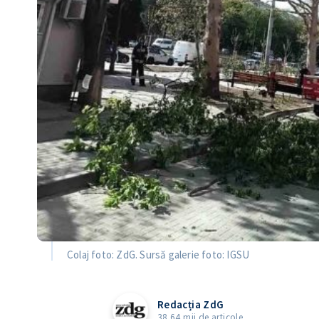
Colaj foto: ZdG. Sursă galerie foto: IGSU
Redacția ZdG
38.64 mii de articole