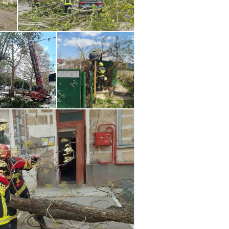
Email
+ Emailul 
+ Link media
Telefon
+ Telefon pe
Am citit și sunt de ac
+ Mesajul știrei
confidențialitate
.
TRIMITE ȘT