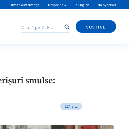
Trimite o informație
Despre ZdG
in English
на русском
SUSȚINE
Caută
Caută
erișuri smulse:
224 viz.