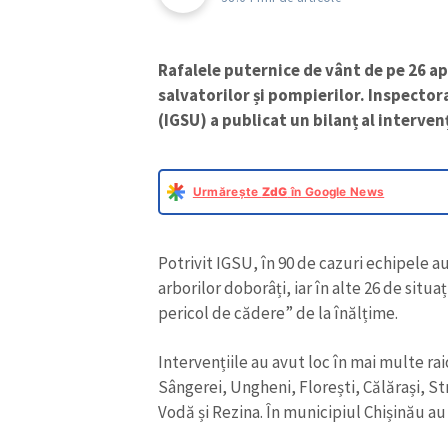
Rafalele puternice de vânt de pe 26 apr
salvatorilor și pompierilor. Inspector
(IGSU) a publicat un bilanț al intervenț
Urmărește
ZdG
în Google News
Potrivit IGSU, în 90 de cazuri echipele a
arborilor doborâți, iar în alte 26 de situ
pericol de cădere” de la înălțime.
Intervențiile au avut loc în mai multe raio
Sângerei, Ungheni, Florești, Călărași, S
Vodă și Rezina. În municipiul Chișinău au 