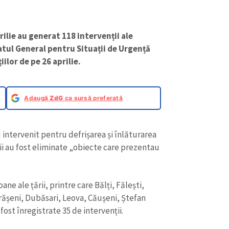
ilie au generat 118 intervenții ale
atul General pentru Situații de Urgență
iilor de pe 26 aprilie.
Adaugă
ZdG
ca sursă preferată
u intervenit pentru defrișarea și înlăturarea
ații au fost eliminate „obiecte care prezentau
ane ale țării, printre care Bălți, Fălești,
trășeni, Dubăsari, Leova, Căușeni, Ștefan
fost înregistrate 35 de intervenții.