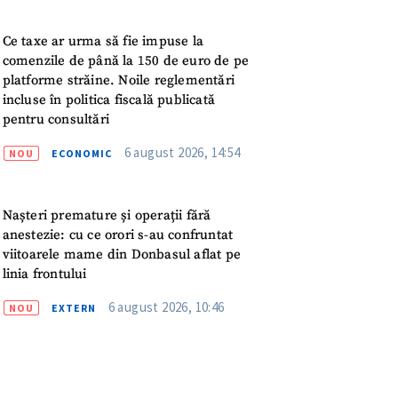
meu
Ce taxe ar urma să fie impuse la
rsonal
comenzile de până la 150 de euro de pe
platforme străine. Noile reglementări
ord cu
politica de
incluse în politica fiscală publicată
pentru consultări
6 august 2026, 14:54
IREA
NOU
ECONOMIC
Nașteri premature și operații fără
anestezie: cu ce orori s-au confruntat
viitoarele mame din Donbasul aflat pe
linia frontului
6 august 2026, 10:46
NOU
EXTERN