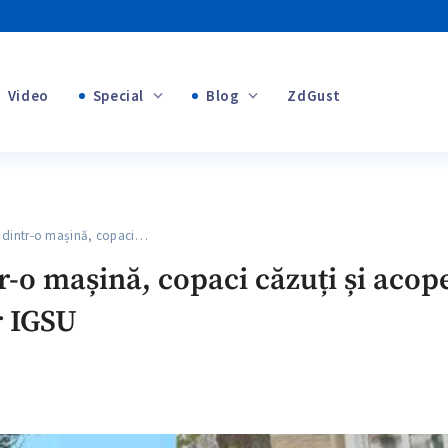
Video
Special
Blog
ZdGust
+1
Banii tăi
+1
intr-o mașină, copaci…
+1
-o mașină, copaci căzuți și acop
r IGSU
+1