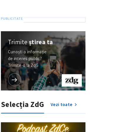
Trimite
știrea ta
Cunoști o informație
de interes public?
Trimite-o la ZdG
Selecția ZdG
Vezi toate