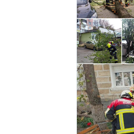
Link media
Mesajul știrei