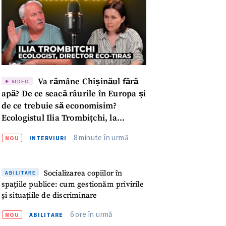
Va rămâne Chișinăul fără
VIDEO
apă? De ce seacă râurile în Europa și
de ce trebuie să economisim?
Ecologistul Ilia Trombițchi, la
Podcast ZdCe
8 minute în urmă
NOU
INTERVIURI
Socializarea copiilor în
ABILITARE
spațiile publice: cum gestionăm privirile
și situațiile de discriminare
meu
6 ore în urmă
NOU
ABILITARE