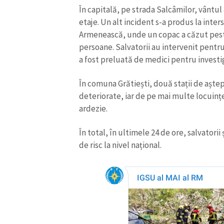
În capitală, pe strada Salcâmilor, vântul
etaje. Un alt incident s-a produs la inter
Armenească, unde un copac a căzut pest
persoane. Salvatorii au intervenit pentr
a fost preluată de medici pentru investig
În comuna Grătiești, două stații de aștep
deteriorate, iar de pe mai multe locuinț
ardezie.
În total, în ultimele 24 de ore, salvatorii 
de risc la nivel național.
ȘTIREA MEA
Titlu știre
Fotografie