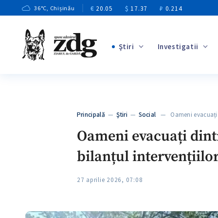
€
20.05
$
17.37
₽
0.214
36
°C
, Chișinău
Ştiri
Investigatii
+2
+11
+9
Principală
—
Ştiri
—
Social
— Oameni evacuați d
+3
Oameni evacuați dintr
bilanțul intervențiilo
27 aprilie 2026, 07:08