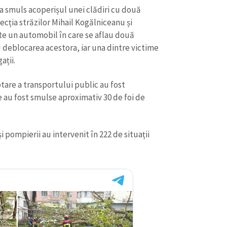
 a smuls acoperișul unei clădiri cu două
secția străzilor Mihail Kogălniceanu și
e un automobil în care se aflau două
u deblocarea acestora, iar una dintre victime
ații.
tare a transportului public au fost
e au fost smulse aproximativ 30 de foi de
și pompierii au intervenit în 222 de situații
CONTACT SURSĂ
Sursă anonimă
+ Adaugă titlu
Nume
+ Numele 
+ Încarcă imagine