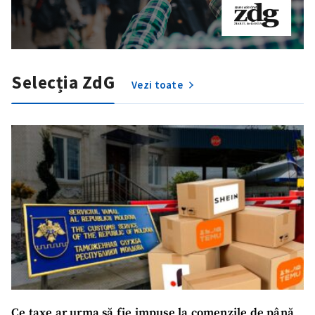
Selecția ZdG
Vezi toate
Ce taxe ar urma să fie impuse la comenzile de până