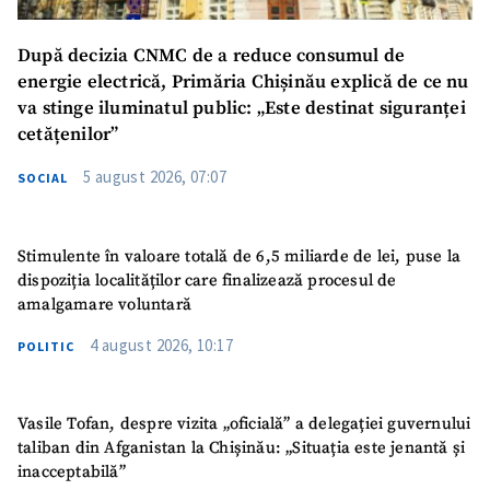
Email
+ Emailul meu
După decizia CNMC de a reduce consumul de
energie electrică, Primăria Chișinău explică de ce nu
Telefon
+ Telefon personal
va stinge iluminatul public: „Este destinat siguranței
cetățenilor”
Am citit și sunt de
acord cu
politica de
5 august 2026, 07:07
SOCIAL
confidențialitate
.
TRIMITE ȘTIREA
Stimulente în valoare totală de 6,5 miliarde de lei, puse la
dispoziția localităților care finalizează procesul de
amalgamare voluntară
4 august 2026, 10:17
POLITIC
Vasile Tofan, despre vizita „oficială” a delegației guvernului
taliban din Afganistan la Chișinău: „Situația este jenantă și
inacceptabilă”