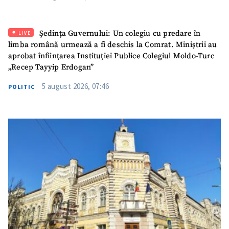
ȘTIREA MEA
Titlu știre
+ Adaugă titlu
Ședința Guvernului: Un colegiu cu predare în
LIVE
limba română urmează a fi deschis la Comrat. Miniștrii au
aprobat înființarea Instituției Publice Colegiul Moldo-Turc
Fotografie
+ Încarcă imagine
„Recep Tayyip Erdogan”
5 august 2026, 07:46
POLITIC
Link media
+ Link media
Mesajul știrei
+ Mesajul știrei
CONTACT SURSĂ
Sursă anonimă
Nume
+ Numele meu