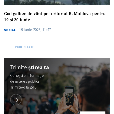
Cod galben de vânt pe teritoriul R. Moldova pentru
19 și 20 iunie
19 iunie 2025, 11:47
SOCIAL
Trimite
știrea ta
Cunoști o informație
de interes public?
Trimite-o la ZdG