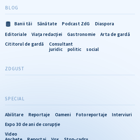
BLOG
Banii tăi
Sănătate
Podcast ZdG
Diaspora
Editoriale
Viața redacției
Gastronomie
Arta de gardă
Cititorul de gardă
Consultant
juridic
politic
social
ZDGUST
SPECIAL
Abilitare
Reportaje
Oameni
Fotoreportaje
Interviuri
Expo 30 de ani de corupție
Video
Anchete
Reportaj
Vox
Stop-cadru