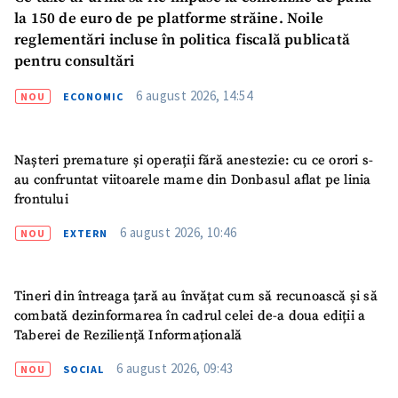
la 150 de euro de pe platforme străine. Noile
reglementări incluse în politica fiscală publicată
pentru consultări
6 august 2026, 14:54
NOU
ECONOMIC
Nașteri premature și operații fără anestezie: cu ce orori s-
au confruntat viitoarele mame din Donbasul aflat pe linia
frontului
6 august 2026, 10:46
NOU
EXTERN
Tineri din întreaga țară au învățat cum să recunoască și să
combată dezinformarea în cadrul celei de-a doua ediții a
Trimite o informație
Despre ZdG
Taberei de Reziliență Informațională
in English
на русском
6 august 2026, 09:43
NOU
SOCIAL