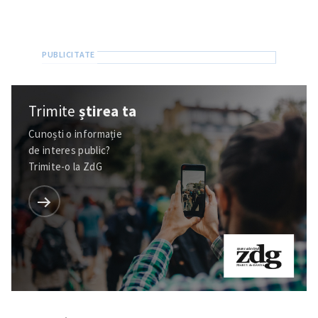
Trimite
știrea ta
Cunoști o informație
de interes public?
Trimite-o la ZdG
ȘTIREA MEA