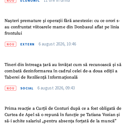
11 ore în urmă
NOU
ECONOMIC
Telefon
+ Telefon personal
Nașteri premature și operații fără anestezie: cu ce orori s-
Am citit și sunt de
au confruntat viitoarele mame din Donbasul aflat pe linia
acord cu
politica de
frontului
confidențialitate
.
6 august 2026, 10:46
NOU
EXTERN
TRIMITE ȘTIREA
Tineri din întreaga țară au învățat cum să recunoască și să
combată dezinformarea în cadrul celei de-a doua ediții a
Taberei de Reziliență Informațională
6 august 2026, 09:43
NOU
SOCIAL
Prima reacție a Curții de Conturi după ce a fost obligată de
Curtea de Apel să o repună în funcție pe Tatiana Vozian și
să-i achite salariul „pentru absența forțată de la muncă”