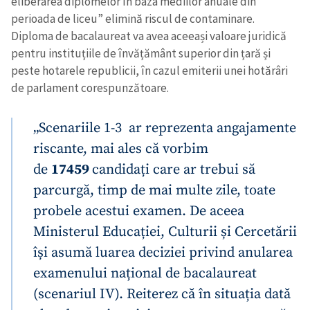
eliberarea diplomelor în baza mediilor anuale din
perioada de liceu” elimină riscul de contaminare.
Diploma de bacalaureat va avea aceeași valoare juridică
pentru instituțiile de învățământ superior din țară și
peste hotarele republicii, în cazul emiterii unei hotărâri
de parlament corespunzătoare.
„Scenariile 1-3 ar reprezenta angajamente
riscante, mai ales că vorbim
de
17459
candidați care ar trebui să
parcurgă, timp de mai multe zile, toate
probele acestui examen. De aceea
Ministerul Educației, Culturii și Cercetării
își asumă luarea deciziei privind anularea
examenului național de bacalaureat
(scenariul IV). Reiterez că în situația dată