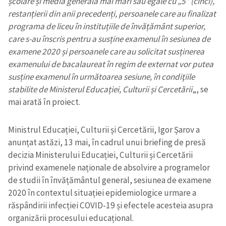
școlare și media generală mai mari sau egale cu „5” (cinci),
restanțierii din anii precedenți, persoanele care au finalizat
programa de liceu în instituțiile de învățământ superior,
care s-au înscris pentru a susține examenul în sesiunea de
examene 2020 și persoanele care au solicitat susținerea
examenului de bacalaureat în regim de externat vor putea
susține examenul în următoarea sesiune, în condiţiile
stabilite de Ministerul Educației, Culturii și Cercetării
„, se
mai arată în proiect.
Ministrul Educației, Culturii și Cercetării, Igor Șarov a
anunțat astăzi, 13 mai, în cadrul unui briefing de presă
decizia Ministerului Educației, Culturii și Cercetării
privind examenele naționale de absolvire a programelor
de studii în învățământul general, sesiunea de examene
2020 în contextul situației epidemiologice urmare a
răspândirii infecției COVID-19 și efectele acesteia asupra
organizării procesului educațional.