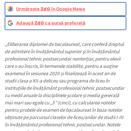
Urmărește
ZdG
în Google News
Adaugă
ZdG
ca sursă preferată
,,Eliberarea diplomei de bacalaureat, care conferă dreptul
de admitere în învățământul superior şi în învățământul
profesional tehnic postsecundar nonterțiar, pentru elevii
care s-au înscris, în termenele stabilite, pentru a susține
examenul în sesiunea 2020 și finalizează în acest an de
studii clasa a XII-a deliceu sau programa de liceu în
instituțiile de învățământ profesional tehnic postsecundar
cu medii anuale la disciplinele școlare și media generală
mai mari sau egale cu „5” (cinci), cu calcularea notelor
pentru probele de examen de bacalaureat în baza notelor
obținute pe parcursul claselor de liceu/anilor de studii I-III
în învățământul profesional tehnic postsecundar.
Notele