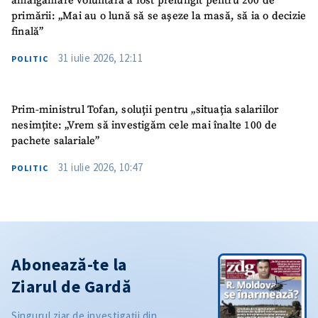
amalgamare voluntară a fost prelungit pentru 200 de
primării: „Mai au o lună să se așeze la masă, să ia o decizie
finală”
31 iulie 2026, 12:11
POLITIC
Prim-ministrul Tofan, soluții pentru „situația salariilor
nesimțite: „Vrem să investigăm cele mai înalte 100 de
pachete salariale”
31 iulie 2026, 10:47
POLITIC
Abonează-te la
Ziarul de Gardă
Singurul ziar de investigații din