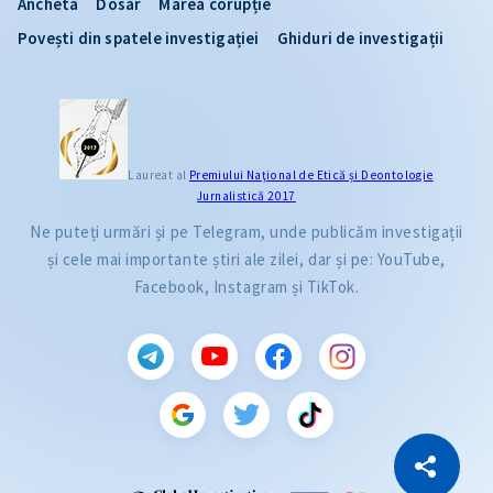
Ancheta
Dosar
Marea corupție
Povești din spatele investigației
Ghiduri de investigații
Laureat al
Premiului Naţional de Etică și Deontologie
Jurnalistică 2017
Ne puteți urmări și pe Telegram, unde publicăm investigații
și cele mai importante știri ale zilei, dar și pe: YouTube,
Facebook, Instagram și TikTok.
CITEȘTE
Citește articolul
Copiază Link