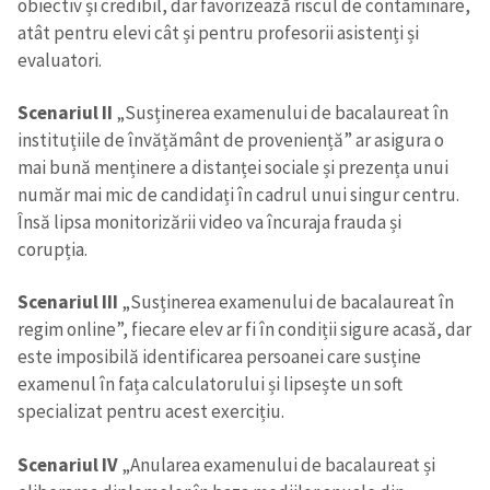
obiectiv și credibil, dar favorizează riscul de contaminare,
atât pentru elevi cât și pentru profesorii asistenți și
evaluatori.
Trimite o informație
Despre ZdG
in English
на русском
Scenariul II
„Susținerea examenului de bacalaureat în
instituțiile de învățământ de proveniență” ar asigura o
mai bună menținere a distanței sociale și prezența unui
număr mai mic de candidați în cadrul unui singur centru.
Însă lipsa monitorizării video va încuraja frauda și
corupția.
Scenariul III
„Susținerea examenului de bacalaureat în
regim online”, fiecare elev ar fi în condiții sigure acasă, dar
este imposibilă identificarea persoanei care susține
examenul în fața calculatorului și lipsește un soft
specializat pentru acest exercițiu.
Scenariul IV
„Anularea examenului de bacalaureat și