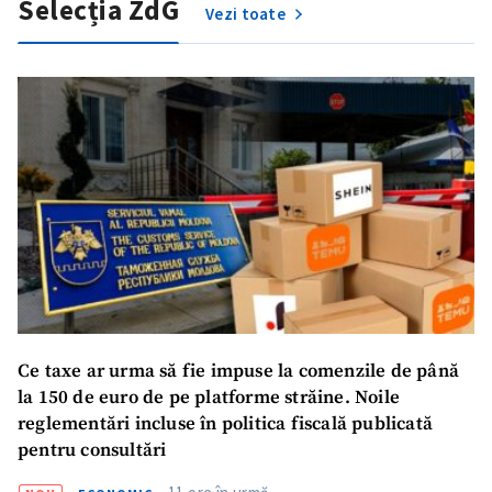
Selecția ZdG
Titlu știre
+ Adaugă titlu
Vezi toate
Fotografie
+ Încarcă imagine
Link media
+ Link media
Mesajul știrei
+ Mesajul știrei
CONTACT SURSĂ
Sursă anonimă
Ce taxe ar urma să fie impuse la comenzile de până
la 150 de euro de pe platforme străine. Noile
Nume
+ Numele meu
reglementări incluse în politica fiscală publicată
pentru consultări
Email
+ Emailul meu