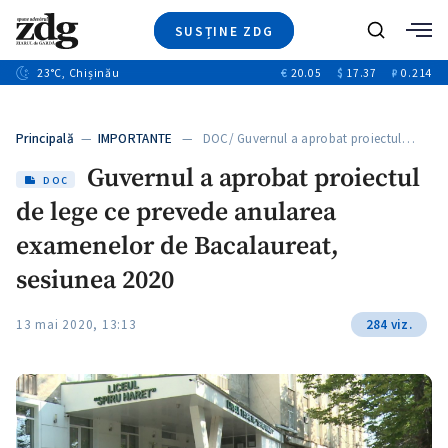
SUSȚINE ZDG
+4
Caută
+1
23
°C
, Chișinău
€
20.05
$
17.37
₽
0.214
Ştiri
+13
+10
Investigatii
Banii tăi
+3
Principală
—
IMPORTANTE
— DOC/ Guvernul a aprobat proiectul…
Video
Guvernul a aprobat proiectul
Special
DOC
de lege ce prevede anularea
Blog
+1
ZdGust
examenelor de Bacalaureat,
sesiunea 2020
13 mai 2020, 13:13
284 viz.