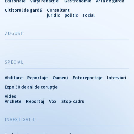
Editoriale
Viața redacției
Gastronomie
Arta de gardă
Cititorul de gardă
Consultant
juridic
politic
social
ZDGUST
SPECIAL
Abilitare
Reportaje
Oameni
Fotoreportaje
Interviuri
Expo 30 de ani de corupție
Video
Anchete
Reportaj
Vox
Stop-cadru
INVESTIGATII