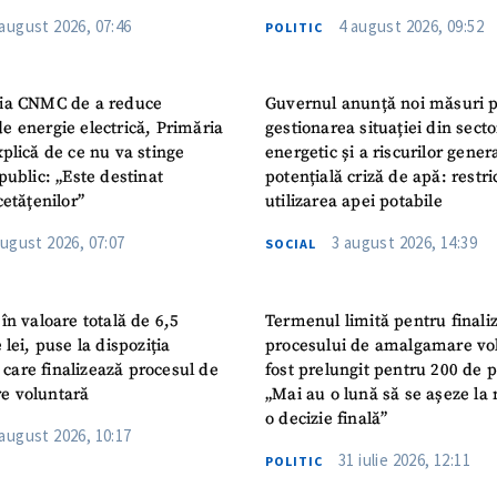
i Publice Colegiul Moldo-
 august 2026, 07:46
4 august 2026, 09:52
POLITIC
ep Tayyip Erdogan”
ia CNMC de a reduce
Guvernul anunță noi măsuri 
e energie electrică, Primăria
gestionarea situației din secto
plică de ce nu va stinge
energetic și a riscurilor gener
public: „Este destinat
potențială criză de apă: restric
cetățenilor”
utilizarea apei potabile
august 2026, 07:07
3 august 2026, 14:39
SOCIAL
în valoare totală de 6,5
Termenul limită pentru finali
 lei, puse la dispoziția
procesului de amalgamare vo
or care finalizează procesul de
fost prelungit pentru 200 de p
e voluntară
„Mai au o lună să se așeze la 
o decizie finală”
 august 2026, 10:17
31 iulie 2026, 12:11
POLITIC