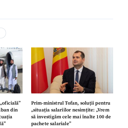
4
„oficială”
Prim-ministrul Tofan, soluții pentru
liban din
„situația salariilor nesimțite: „Vrem
tuația
să investigăm cele mai înalte 100 de
lă”
pachete salariale”