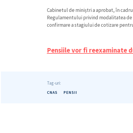
Mesajul știrei
Cabinetul de miniștri a aprobat, în cadr
Regulamentului privind modalitatea de c
confirmare a stagiului de cotizare pentru 
Pensiile vor fi reexaminate 
Tag-uri:
CNAS
PENSII