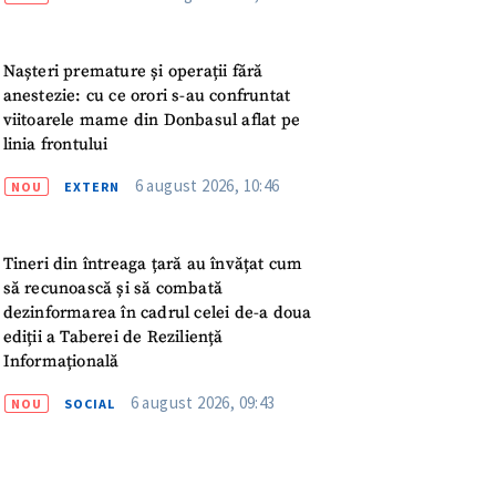
ord cu
politica de
Nașteri premature și operații fără
IREA
anestezie: cu ce orori s-au confruntat
viitoarele mame din Donbasul aflat pe
linia frontului
6 august 2026, 10:46
NOU
EXTERN
Tineri din întreaga țară au învățat cum
să recunoască și să combată
dezinformarea în cadrul celei de-a doua
ediții a Taberei de Reziliență
Informațională
6 august 2026, 09:43
NOU
SOCIAL