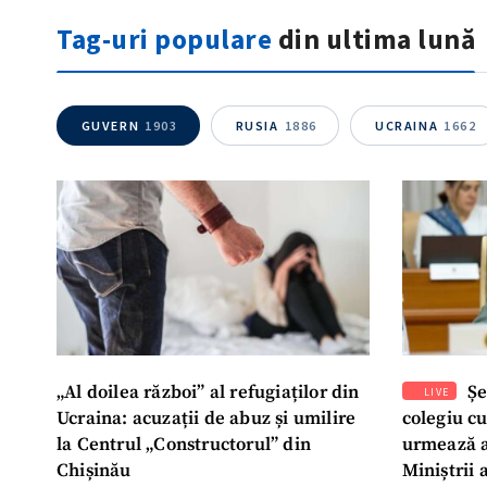
Tag-uri populare
din ultima lună
GUVERN
1903
RUSIA
1886
UCRAINA
1662
„Al doilea război” al refugiaților din
Șe
LIVE
Ucraina: acuzații de abuz și umilire
colegiu c
la Centrul „Constructorul” din
urmează a
Chișinău
Miniștrii 