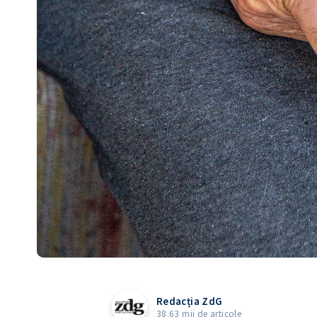
Redacția ZdG
38.63 mii de articole