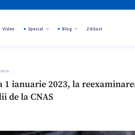
Video
Special
Blog
ZdGust
+1
Banii tăi
 de la…
la 1 ianuarie 2023, la reexaminar
lii de la CNAS
+1