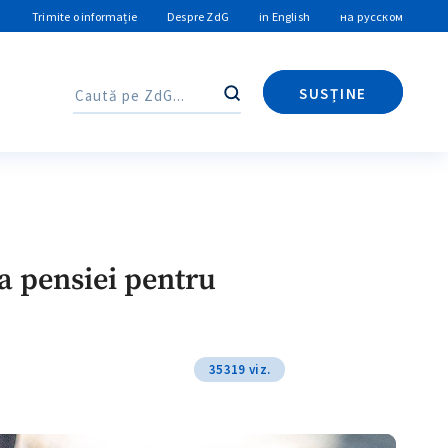
Trimite o informație
Despre ZdG
in English
на русском
SUSȚINE
Caută
Caută
ea pensiei pentru
35319 viz.