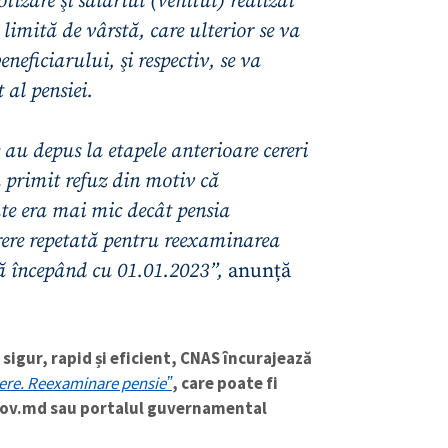
tizare şi salariul (venitul) realizat
 limită de vârstă, care ulterior se va
neficiarului, şi respectiv, se va
al pensiei.
 au depus la etapele anterioare cereri
u primit refuz din motiv că
e era mai mic decât pensia
CONTACT SURSĂ
rere repetată pentru reexaminarea
Sursă anonimă
+ Adaugă titlu
tă începând cu 01.01.2023”,
anunță
Nume
+ Numele 
+ Încarcă imagine
Email
+ Emailul 
igur, rapid și eficient, CNAS încurajează
+ Link media
ere. Reexaminare pensieˮ
, care poate fi
.gov.md sau portalul guvernamental
Telefon
+ Telefon pe