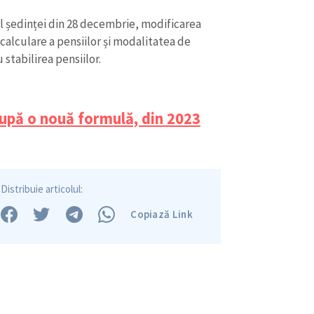
Am citit și sunt de ac
+ Mesajul știrei
confidențialitate
.
ul ședinței din 28 decembrie, modificarea
alculare a pensiilor și modalitatea de
TRIMITE ȘT
stabilirea pensiilor.
după o nouă formulă, din 2023
Distribuie articolul:
Copiază Link