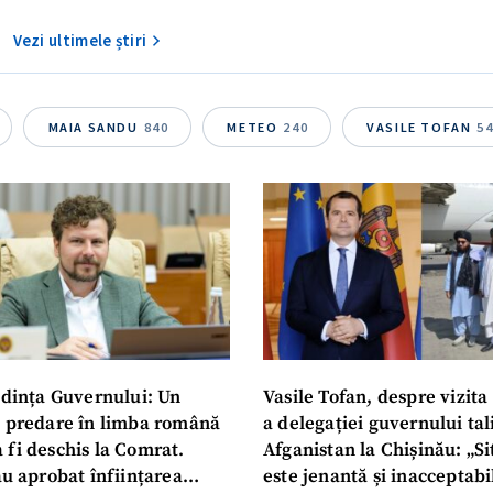
Vezi ultimele știri
MAIA SANDU
840
METEO
240
VASILE TOFAN
5
dința Guvernului: Un
Vasile Tofan, despre vizita 
u predare în limba română
a delegației guvernului ta
 fi deschis la Comrat.
Afganistan la Chișinău: „Si
au aprobat înființarea
este jenantă și inacceptabi