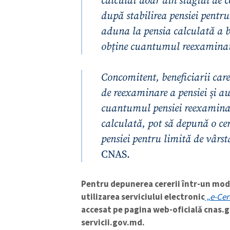
calculat doar din stagiul de co
după stabilirea pensiei pentru
aduna la pensia calculată a be
obține cuantumul reexaminat 
Concomitent, beneficiarii care
de reexaminare a pensiei şi a
cuantumul pensiei reexaminat
ȘTIREA MEA
calculată, pot să depună o ce
Titlu știre
pensiei pentru limită de vârs
CNAS.
Fotografie
Pentru depunerea cererii într-un mod s
Link media
utilizarea serviciului electronic
„e-Cer
accesat pe pagina web-oficială cnas
servicii.gov.md.