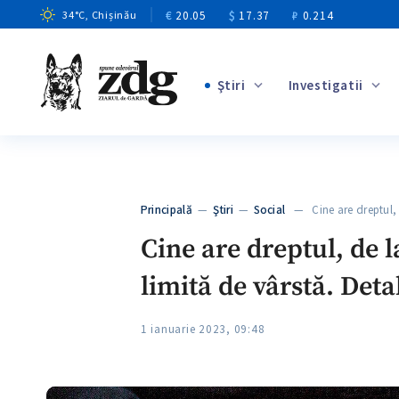
€
20.05
$
17.37
₽
0.214
34
°C
, Chișinău
Ştiri
Investigatii
+1
+14
+10
Principală
—
Ştiri
—
Social
— Cine are dreptul,
+4
Cine are dreptul, de 
limită de vârstă. Deta
1 ianuarie 2023, 09:48