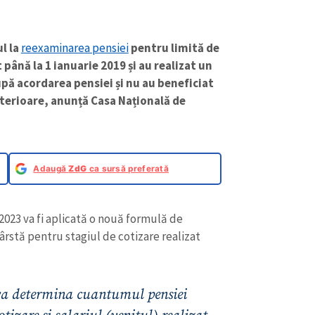
l la
reexaminarea pensiei
pentru limită de
până la 1 ianuarie 2019 și au realizat un
upă acordarea pensiei și nu au beneficiat
terioare, anunță Casa Națională de
Adaugă
ZdG
ca sursă preferată
2023 va fi aplicată o nouă formulă de
ârstă pentru stagiul de cotizare realizat
 va determina cuantumul pensiei