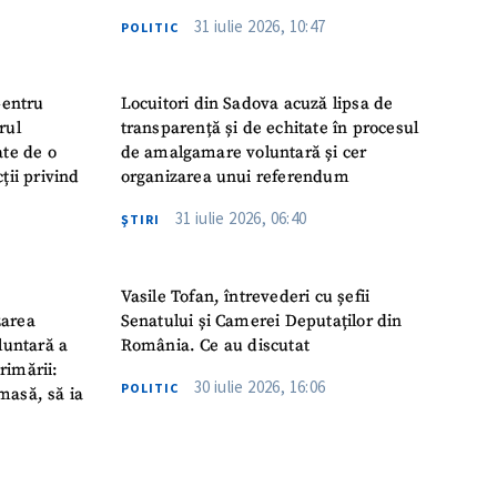
31 iulie 2026, 10:47
POLITIC
pentru
Locuitori din Sadova acuză lipsa de
rul
transparență și de echitate în procesul
ate de o
de amalgamare voluntară și cer
ții privind
organizarea unui referendum
31 iulie 2026, 06:40
ŞTIRI
Vasile Tofan, întrevederi cu șefii
zarea
Senatului și Camerei Deputaților din
luntară a
România. Ce au discutat
rimării:
30 iulie 2026, 16:06
POLITIC
masă, să ia