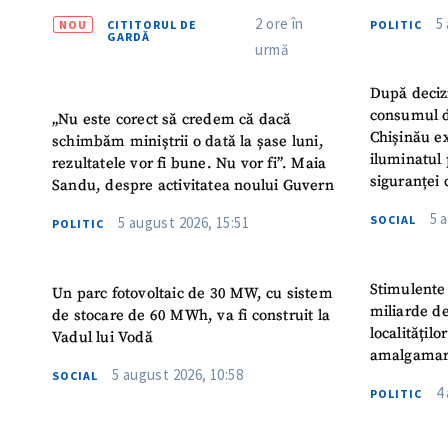
Instituție
2 ore în
5
NOU
CITITORUL DE
POLITIC
Turc „Rec
GARDĂ
urmă
După deciz
consumul d
„Nu este corect să credem că dacă
Chișinău ex
schimbăm miniștrii o dată la șase luni,
iluminatul 
rezultatele vor fi bune. Nu vor fi”. Maia
siguranței 
Sandu, despre activitatea noului Guvern
5 
SOCIAL
5 august 2026, 15:51
POLITIC
Stimulente 
Un parc fotovoltaic de 30 MW, cu sistem
miliarde de
de stocare de 60 MWh, va fi construit la
localitățil
Vadul lui Vodă
amalgamar
5 august 2026, 10:58
SOCIAL
4
POLITIC