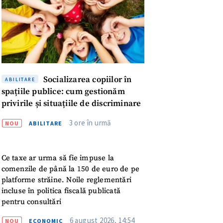
Socializarea copiilor în
ABILITARE
spațiile publice: cum gestionăm
privirile și situațiile de discriminare
3 ore în urmă
NOU
ABILITARE
meu
Ce taxe ar urma să fie impuse la
comenzile de până la 150 de euro de pe
meu
platforme străine. Noile reglementări
incluse în politica fiscală publicată
pentru consultări
rsonal
6 august 2026, 14:54
NOU
ECONOMIC