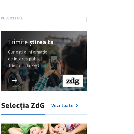
Trimite
știrea ta
Cunoști o informație
de interes public?
Trimite-o la ZdG
Selecția ZdG
Vezi toate