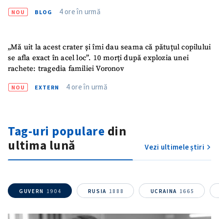
4 ore în urmă
NOU
BLOG
„Mă uit la acest crater și îmi dau seama că pătuțul copilului
se afla exact în acel loc”. 10 morți după explozia unei
rachete: tragedia familiei Voronov
4 ore în urmă
NOU
EXTERN
Tag-uri populare
din
ultima lună
Vezi ultimele știri
GUVERN
1904
RUSIA
1888
UCRAINA
1665
ȘTIREA MEA