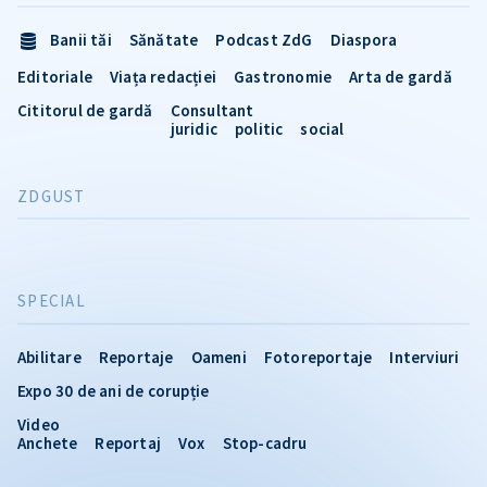
Banii tăi
Sănătate
Podcast ZdG
Diaspora
Editoriale
Viața redacției
Gastronomie
Arta de gardă
Cititorul de gardă
Consultant
juridic
politic
social
ZDGUST
SPECIAL
Abilitare
Reportaje
Oameni
Fotoreportaje
Interviuri
Expo 30 de ani de corupție
Video
Anchete
Reportaj
Vox
Stop-cadru