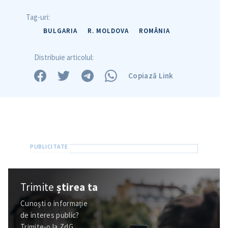
Tag-uri:
BULGARIA
R. MOLDOVA
ROMÂNIA
Distribuie articolul:
Copiază Link
Trimite
știrea ta
Cunoști o informație
de interes public?
Trimite-o la ZdG