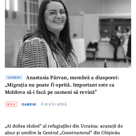
Titlu știre
+ Adaugă titlu
Fotografie
+ Încarcă imagine
Link media
+ Link media
Mesajul știrei
+ Mesajul știrei
Anastasia Pârvan, membră a diasporei:
OAMENI
„Migrația nu poate fi oprită. Important este ca
Moldova să-i facă pe oameni să revină”
CONTACT SURSĂ
6 ore în urmă
NOU
OAMENI
Sursă anonimă
Nume
+ Numele meu
„Al doilea război” al refugiaților din Ucraina: acuzații de
abuz și umilire la Centrul „Constructorul” din Chișinău