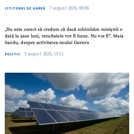
Email
+ Emailul meu
7 august 2026, 08:06
CITITORUL DE GARDĂ
Telefon
+ Telefon personal
„Nu este corect să credem că dacă schimbăm miniștrii o
Am citit și sunt de
dată la șase luni, rezultatele vor fi bune. Nu vor fi”. Maia
acord cu
politica de
Sandu, despre activitatea noului Guvern
confidențialitate
.
5 august 2026, 15:51
POLITIC
TRIMITE ȘTIREA