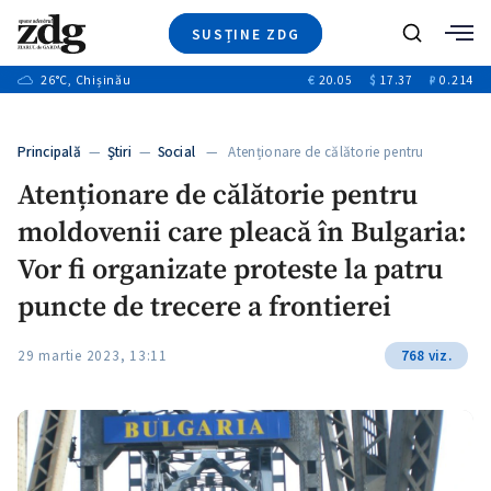
SUSȚINE ZDG
+1
Caută
+3
26
°C
, Chișinău
€
20.05
$
17.37
₽
0.214
Ştiri
+7
+4
Investigatii
Banii tăi
+6
Principală
—
Ştiri
—
Social
— Atenționare de călătorie pentru
Video
+1
moldovenii…
+1
Atenționare de călătorie pentru
Special
moldovenii care pleacă în Bulgaria:
Blog
+2
ZdGust
Vor fi organizate proteste la patru
+1
puncte de trecere a frontierei
29 martie 2023, 13:11
768 viz.