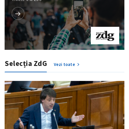
Trimite o informație
Despre ZdG
in English
на русском
Selecția ZdG
Vezi toate