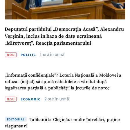
Deputatul partidului „Democrația Acasă”, Alexandru
Verșinin, inclus în baza de date ucraineană
„Mirotvoreț”. Reacția parlamentarului
1 oră în urmă
NOU
POLITIC
„Informații confidențiale”? Loteria Națională a Moldovei a
refuzat (inițial) să spună câte bilete a vândut după
legalizarea parțială a publicității la jocurile de noroc
2 ore în urmă
NOU
ECONOMIC
Talibanii la Chișinău: multe întrebări, puține
EDITORIAL
răspunsuri