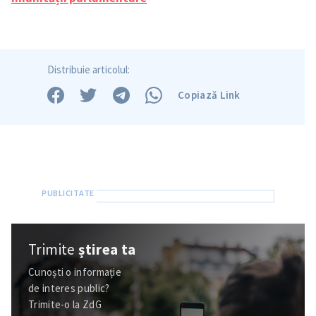
Trimite o informație
Despre ZdG
in English
на русском
Distribuie articolul:
Copiază Link
Trimite
știrea ta
Cunoști o informație
de interes public?
Trimite-o la ZdG