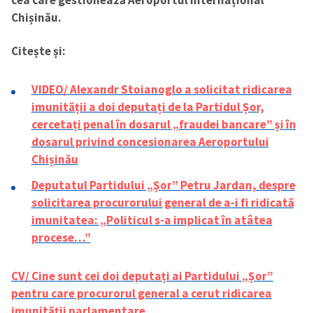
Chișinău.
Citește și:
VIDEO/ Alexandr Stoianoglo a solicitat ridicarea
imunității a doi deputați de la Partidul Șor,
cercetați penal în dosarul „fraudei bancare” și în
dosarul privind concesionarea Aeroportului
Chișinău
Deputatul Partidului „Șor” Petru Jardan, despre
solicitarea procurorului general de a-i fi ridicată
imunitatea: „Politicul s-a implicat în atâtea
procese…”
CV/ Cine sunt cei doi deputați ai Partidului „Șor”
pentru care procurorul general a cerut ridicarea
imunității parlamentare