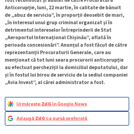
fost recunoscut și audiat de către Procuratura
Anticorupție, luni, 22 martie, în calitate de bănuit
de „abuz de serviciu”, în proporții deosebit de mari,
„în interesul unui grup criminal organizat și în
detrimentul intereselor Întreprinderii de Stat
„Aeroportul Internațional Chișinău”, aflată în
perioada concesionări”. Anunțul a fost făcut de către
reprezentanții Procuraturii Generale, care au
menționat că tot luni seara procurorii anticorupție
au efectuat percheziții la domiciliul deputatului, dar
și în fostul lui birou de serviciu de la sediul companiei
„Avia Invest”, al cărei administrator a fost.
Urmărește
ZdG
în Google News
Adaugă
ZdG
ca sursă preferată