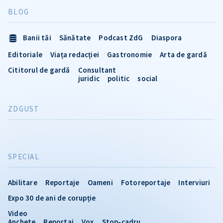
BLOG
Banii tăi
Sănătate
Podcast ZdG
Diaspora
Editoriale
Viața redacției
Gastronomie
Arta de gardă
Cititorul de gardă
Consultant
juridic
politic
social
ZDGUST
SPECIAL
Abilitare
Reportaje
Oameni
Fotoreportaje
Interviuri
Expo 30 de ani de corupție
Video
Anchete
Reportaj
Vox
Stop-cadru