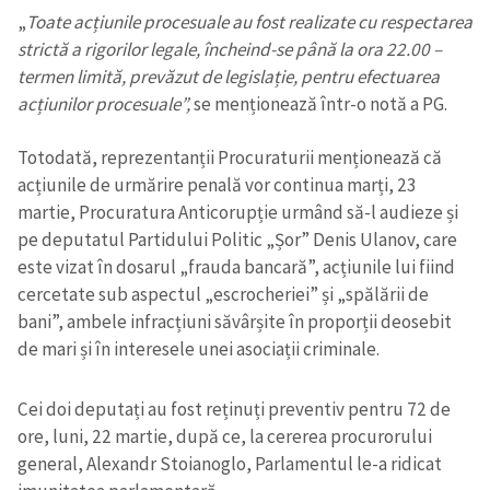
„
Toate acțiunile procesuale au fost realizate cu respectarea
strictă a rigorilor legale, încheind-se până la ora 22.00 –
termen limită, prevăzut de legislație, pentru efectuarea
acțiunilor procesuale”,
se menționează într-o notă a PG.
Totodată, reprezentanții Procuraturii menționează că
acțiunile de urmărire penală vor continua marți, 23
martie, Procuratura Anticorupție urmând să-l audieze și
pe deputatul Partidului Politic „Șor” Denis Ulanov, care
este vizat în dosarul „frauda bancară”, acțiunile lui fiind
cercetate sub aspectul „escrocheriei” și „spălării de
bani”, ambele infracțiuni săvârșite în proporții deosebit
de mari și în interesele unei asociații criminale.
Cei doi deputați au fost reținuți preventiv pentru 72 de
ore, luni, 22 martie, după ce, la cererea procurorului
general, Alexandr Stoianoglo, Parlamentul le-a ridicat