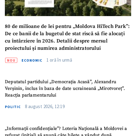
80 de milioane de lei pentru „Moldova HiTech Park”:
De ce banii de la bugetul de stat riscă să fie alocați
cu întârziere în 2026. Detalii despre mersul
proiectului și numirea administratorului
1 oră în urmă
NOU
ECONOMIC
Deputatul partidului „Democrația Acasă”, Alexandru
Verșinin, inclus în baza de date ucraineană „Mirotvoreț”.
Reacția parlamentarului
8 august 2026, 12:19
POLITIC
„Informații confidențiale”? Loteria Națională a Moldovei a
refuzat (inițial) să spună câte bilete a vândut după