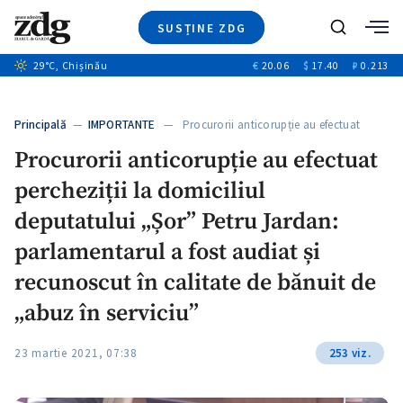
SUSȚINE ZDG
+6
Caută
+1
29
°C
, Chișinău
€
20.06
$
17.40
₽
0.213
Ştiri
+5
+3
Investigatii
Banii tăi
+4
Principală
—
IMPORTANTE
— Procurorii anticorupție au efectuat
Video
percheziții…
+2
Procurorii anticorupție au efectuat
Special
percheziții la domiciliul
Blog
ZdGust
deputatului „Șor” Petru Jardan:
parlamentarul a fost audiat și
recunoscut în calitate de bănuit de
„abuz în serviciu”
23 martie 2021, 07:38
253 viz.