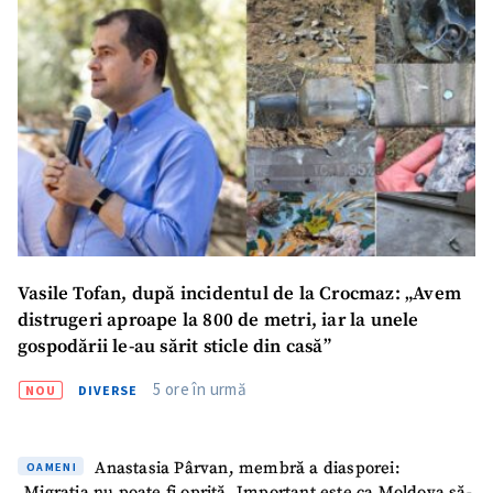
Email
+ Emailul meu
Telefon
+ Telefon personal
Am citit și sunt de
acord cu
politica de
confidențialitate
.
TRIMITE ȘTIREA
Vasile Tofan, după incidentul de la Crocmaz: „Avem
distrugeri aproape la 800 de metri, iar la unele
gospodării le-au sărit sticle din casă”
5 ore în urmă
NOU
DIVERSE
Anastasia Pârvan, membră a diasporei:
OAMENI
„Migrația nu poate fi oprită. Important este ca Moldova să-