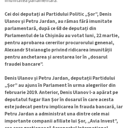
imunitatea parlamentară.
Cei doi deputați ai Partidului Politic „Șor”, Denis
Ulanov și Petru Jardan, au rămas fără imunitate
parlamentară, după ce 68 de deputați din
Parlamentul de la Chișinău au votat luni, 22 martie,
pentru aprobarea cererilor procurorului genenal,
Alexandr Stoianoglo privind ridicarea imunității
pentru anchetarea și arestarea lor în „dosarul
fraudei bancare”.
Denis Ulanov și Petru Jardan, deputații Partidului
„Șor” au ajuns în Parlament în urma alegerilor din
februarie 2019. Anterior, Denis Ulanov l-a apărat pe
deputatul fugar Ilan Șor în dosarul în care acesta
este judecat pentru implicarea în frauda bancară, iar
Petru Jardan a administrat una dintre cele mai
importante companii afiliate lui Șor, „Avia Invest”,
cea care gestionează Aeroportul Internațional