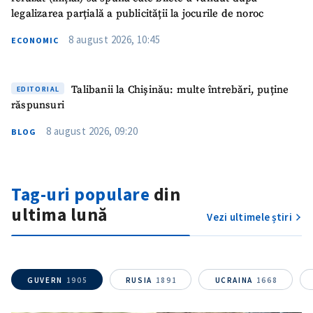
legalizarea parțială a publicității la jocurile de noroc
ȘTIREA MEA
8 august 2026, 10:45
ECONOMIC
Titlu știre
+ Adaugă titlu
Fotografie
+ Încarcă imagine
Talibanii la Chișinău: multe întrebări, puține
EDITORIAL
răspunsuri
Link media
+ Link media
8 august 2026, 09:20
BLOG
Mesajul știrei
Tag-uri populare
din
+ Mesajul știrei
ultima lună
Vezi ultimele știri
CONTACT SURSĂ
Sursă anonimă
GUVERN
1905
RUSIA
1891
UCRAINA
1668
Nume
+ Numele meu