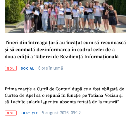
Tineri din întreaga țară au învățat cum să recunoască
și să combată dezinformarea în cadrul celei de-a
doua ediții a Taberei de Reziliență Informațională
6 ore în urmă
NOU
SOCIAL
Prima reacție a Curții de Conturi după ce a fost obligată de
Curtea de Apel să o repună în funcție pe Tatiana Vozian și
să-i achite salariul „pentru absența forțată de la muncă”
5 august 2026, 09:12
NOU
JUSTIȚIE