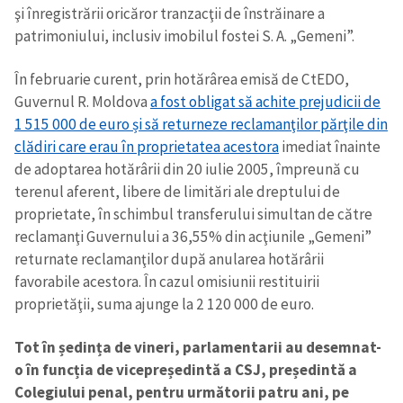
şi înregistrării oricăror tranzacţii de înstrăinare a
patrimoniului, inclusiv imobilul fostei S. A. „Gemeni”.
În februarie curent, prin hotărârea emisă de CtEDO,
Guvernul R. Moldova
a fost obligat să achite prejudicii de
1 515 000 de euro și să returneze reclamanţilor părţile din
clădiri care erau în proprietatea acestora
imediat înainte
de adoptarea hotărârii din 20 iulie 2005, împreună cu
terenul aferent, libere de limitări ale dreptului de
proprietate, în schimbul transferului simultan de către
reclamanţi Guvernului a 36,55% din acţiunile „Gemeni”
returnate reclamanţilor după anularea hotărârii
favorabile acestora. În cazul omisiunii restituirii
proprietăţii, suma ajunge la 2 120 000 de euro.
Tot în ședința de vineri, parlamentarii au desemnat-
o în funcția de vicepreședintă a CSJ, președintă a
Colegiului penal, pentru următorii patru ani, pe