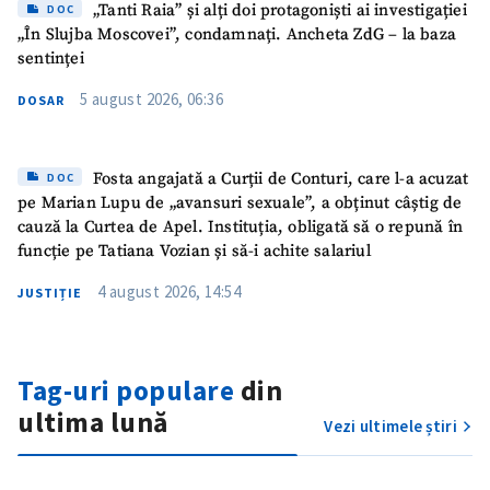
„Tanti Raia” și alți doi protagoniști ai investigației
DOC
„În Slujba Moscovei”, condamnați. Ancheta ZdG – la baza
sentinței
5 august 2026, 06:36
ȘTIREA MEA
DOSAR
Titlu știre
+ Adaugă titlu
Fosta angajată a Curții de Conturi, care l-a acuzat
DOC
pe Marian Lupu de „avansuri sexuale”, a obținut câștig de
Fotografie
+ Încarcă imagine
cauză la Curtea de Apel. Instituția, obligată să o repună în
funcție pe Tatiana Vozian și să-i achite salariul
Link media
+ Link media
4 august 2026, 14:54
JUSTIȚIE
Mesajul știrei
+ Mesajul știrei
Tag-uri populare
din
ultima lună
Vezi ultimele știri
CONTACT SURSĂ
Sursă anonimă