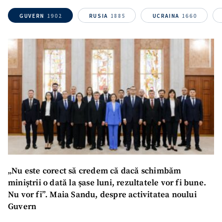
GUVERN
1902
RUSIA
1885
UCRAINA
1660
Nume
+ Numele meu
Email
+ Emailul meu
Telefon
+ Telefon personal
Am citit și sunt de
acord cu
politica de
confidențialitate
.
TRIMITE ȘTIREA
„Nu este corect să credem că dacă schimbăm
miniștrii o dată la șase luni, rezultatele vor fi bune.
Nu vor fi”. Maia Sandu, despre activitatea noului
Guvern