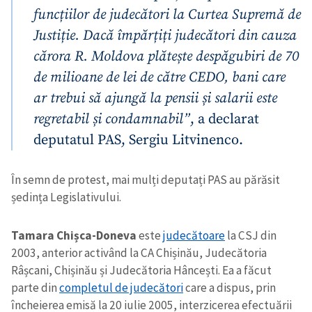
funcțiilor de judecători la Curtea Supremă de
Justiție. Dacă împărțiți judecători din cauza
cărora R. Moldova plătește despăgubiri de 70
de milioane de lei de către CEDO, bani care
ar trebui să ajungă la pensii și salarii este
regretabil și condamnabil”
, a declarat
deputatul PAS, Sergiu Litvinenco.
În semn de protest, mai mulți deputați PAS au părăsit
ședința Legislativului.
Tamara Chișca-Doneva
este
judecătoare
la CSJ din
2003, anterior activând la CA Chișinău, Judecătoria
Râșcani, Chișinău și Judecătoria Hâncești. Ea a făcut
parte din
completul de judecători
care a dispus, prin
încheierea emisă la 20 iulie 2005, interzicerea efectuării