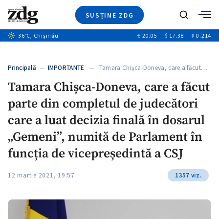
SUSȚINE ZDG
+7
Caută
+4
36
°C
, Chișinău
€
20.05
$
17.38
₽
0.214
Ştiri
+11
+4
Investigatii
Banii tăi
+5
Principală
—
IMPORTANTE
— Tamara Chișca-Doneva, care a făcut…
Video
Tamara Chișca-Doneva, care a făcut
Special
parte din completul de judecători
Blog
+1
ZdGust
care a luat decizia finală în dosarul
„Gemeni”, numită de Parlament în
funcția de vicepreședintă a CSJ
12 martie 2021, 19:57
1357 viz.