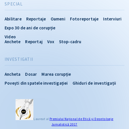
SPECIAL
Abilitare
Reportaje
Oameni
Fotoreportaje
Interviuri
Expo 30 de ani de corupție
Video
Anchete
Reportaj
Vox
Stop-cadru
INVESTIGATII
Ancheta
Dosar
Marea corupție
Povești din spatele investigației
Ghiduri de investigații
Laureat al
Premiului Naţional de Etică și Deontologie
Jurnalistică 2017