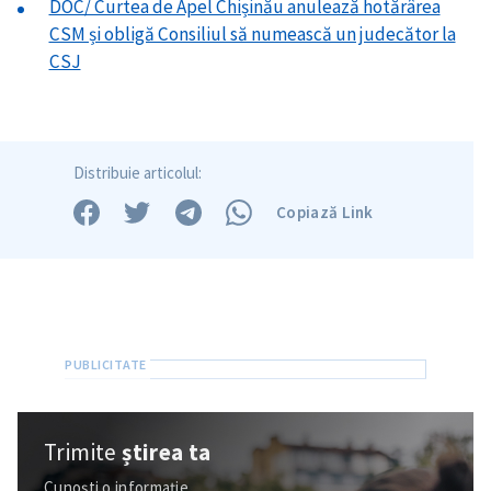
DOC/ Curtea de Apel Chișinău anulează hotărârea
CSM și obligă Consiliul să numească un judecător la
CSJ
Trimite o informație
Despre ZdG
in English
на русском
Distribuie articolul:
Copiază Link
Trimite
știrea ta
Cunoști o informație