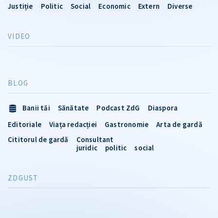
Justiție
Politic
Social
Economic
Extern
Diverse
VIDEO
BLOG
Banii tăi
Sănătate
Podcast ZdG
Diaspora
Editoriale
Viața redacției
Gastronomie
Arta de gardă
Cititorul de gardă
Consultant
juridic
politic
social
ZDGUST