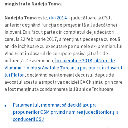
magistrata Nadeja Toma.
Nadejda Toma
este,
din 2014
– judecătoare la CSJ,
anterior deținând funcția de președintă a Judecătoriei
Ialoveni. Ea a făcut parte din completul de judecători
care, la 22 februarie 2017, a menținut pedeapsa cu nouă
ani de închisoare cu executare pe numele ex-premierului
Vlad Filat în dosarul de corupere pasivă și trafic de
influență. De asemenea,
în noiembrie 2018, alături de
Vladimir Timofti și Anatolie Țurcan, a pus punct în dosarul
lui Platon
, declarând neîntemeiat decursul depus de
avocatul acestuia împotriva deciziei CA Chișinău prin care
a fost menținută condamnarea la 18 ani de închisoare.
Parlamentul, îndemnat să decidă asupra
propunerilor CSM privind numirea judecătorilor și a
conducerii CSJ