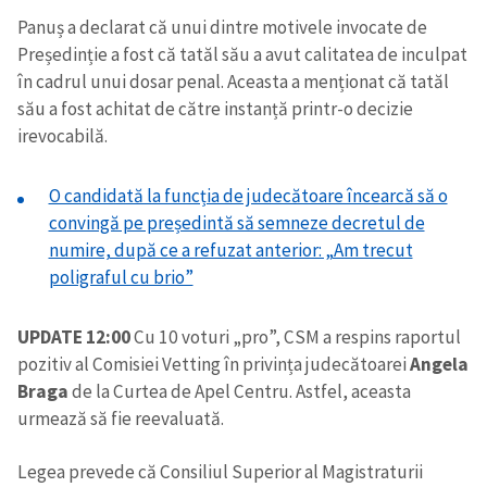
Panuș a declarat că unui dintre motivele invocate de
Președinție a fost că tatăl său a avut calitatea de inculpat
în cadrul unui dosar penal. Aceasta a menționat că tatăl
său a fost achitat de către instanță printr-o decizie
irevocabilă.
O candidată la funcția de judecătoare încearcă să o
convingă pe președintă să semneze decretul de
numire, după ce a refuzat anterior: „Am trecut
poligraful cu brio”
UPDATE 12:00
Cu 10 voturi „pro”, CSM a respins raportul
pozitiv al Comisiei Vetting în privința judecătoarei
Angela
Braga
de la Curtea de Apel Centru. Astfel, aceasta
urmează să fie reevaluată.
Legea prevede că Consiliul Superior al Magistraturii