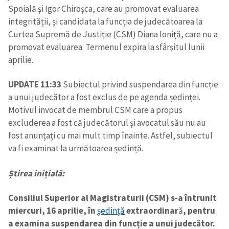
Spoială și Igor Chiroșca, care au promovat evaluarea
integrității, și candidata la funcția de judecătoarea la
Curtea Supremă de Justiție (CSM) Diana Ioniță, care nu a
promovat evaluarea. Termenul expira la sfârșitul lunii
aprilie.
Trimite o informație
Despre ZdG
in English
на русском
UPDATE 11:33
Subiectul privind suspendarea din funcție
a unui judecător a fost exclus de pe agenda ședinței.
Motivul invocat de membrul CSM care a propus
excluderea a fost că judecătorul și avocatul său nu au
fost anunțați cu mai mult timp înainte. Astfel, subiectul
va fi examinat la următoarea ședință.
Știrea inițială:
Consiliul Superior al Magistraturii (CSM) s-a întrunit
miercuri, 16 aprilie, în
ședință
extraordinar
ă
, pentru
a examina suspendarea din funcție a unui judecător.