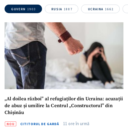
SUSȚINE
GUVERN
1903
RUSIA
1887
UCRAINA
1662
„Al doilea război” al refugiaților din Ucraina: acuzații
de abuz și umilire la Centrul „Constructorul” din
Chișinău
11 ore în urmă
NOU
CITITORUL DE GARDĂ