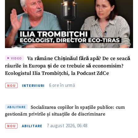
Nume
+ Numele meu
Email
+ Emailul meu
Telefon
+ Telefon personal
Am citit și sunt de
Va rămâne Chișinăul fără apă? De ce seacă
VIDEO
acord cu
politica de
râurile în Europa și de ce trebuie să economisim?
confidențialitate
.
Ecologistul Ilia Trombițchi, la Podcast ZdCe
TRIMITE ȘTIREA
6 ore în urmă
NOU
INTERVIURI
Socializarea copiilor în spațiile publice: cum
ABILITARE
gestionăm privirile și situațiile de discriminare
7 august 2026, 06:48
NOU
ABILITARE