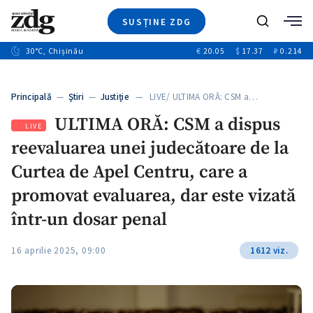
SUSȚINE ZDG
+3
Caută
+1
30
°C
, Chișinău
€
20.05
$
17.37
₽
0.214
Ştiri
+10
+5
Investigatii
Banii tăi
+1
+5
Principală
—
Ştiri
—
Justiție
— LIVE/ ULTIMA ORĂ: CSM a…
Video
+1
ULTIMA ORĂ: CSM a dispus
Special
LIVE
reevaluarea unei judecătoare de la
Blog
+1
ZdGust
Curtea de Apel Centru, care a
promovat evaluarea, dar este vizată
într-un dosar penal
+1
16 aprilie 2025, 09:00
1612 viz.