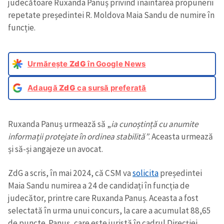
judecătoare Ruxanda Panuș privind înaintarea propunerii
repetate președintei R. Moldova Maia Sandu de numire în
funcție.
Urmărește
ZdG
în Google News
Adaugă
ZdG
ca sursă preferată
Ruxanda Panuș urmează să „
ia cunoștință cu anumite
informații protejate în ordinea stabilită”
. Aceasta urmează
și să-și angajeze un avocat.
ZdG a scris, în mai 2024, că CSM va
solicita
președintei
Maia Sandu numirea a 24 de candidați în funcția de
judecător, printre care Ruxanda Panuș. Aceasta a fost
selectată în urma unui concurs, la care a acumulat 88,65
de puncte. Panuș, care este juristă în cadrul Direcției