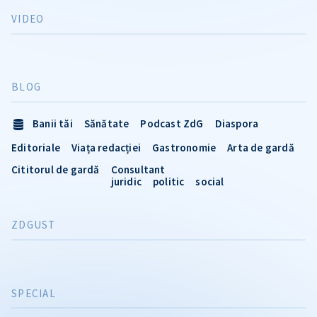
VIDEO
BLOG
Banii tăi
Sănătate
Podcast ZdG
Diaspora
Editoriale
Viața redacției
Gastronomie
Arta de gardă
Cititorul de gardă
Consultant
juridic
politic
social
ZDGUST
SPECIAL