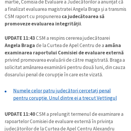
martie, Comisia de Evaluare a Judecătorilor a anunțat că
a finalizat evaluarea magistratei Angela Braga și a transmis
CSM raport cu propunerea
ca judecătoarea să
promoveze evaluarea integrității
.
UPDATE 11:43
CSM a respins cererea judecătoarei
Angela Braga
de la Curtea de Apel Centru de a
amâna
examinarea raportului Comisiei de evaluare externă
privind promovarea evaluării de către magistrată. Braga a
solicitat amânarea examinării pentru două luni, din cauza
dosarului penal de corupție în care este vizată.
Numele celor patru judecători cercetați penal
pentru corupție. Unul dintre ei a trecut Vettingul
UPDATE 11:40
CSM a prelungit termenul de examinare a
rapoartelor Comisiei de evaluare externă în privința
judecătorilor de la Curtea de Apel Centru Alexandru