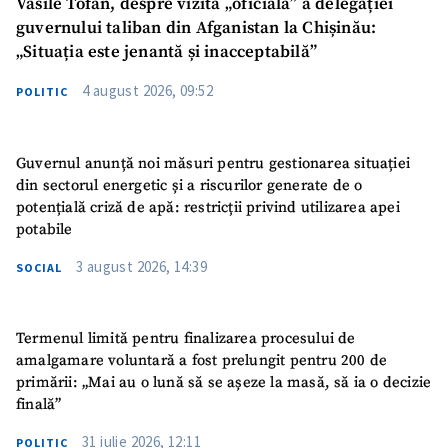
Vasile Tofan, despre vizita „oficială” a delegației
guvernului taliban din Afganistan la Chișinău:
„Situația este jenantă și inacceptabilă”
4 august 2026, 09:52
POLITIC
Guvernul anunță noi măsuri pentru gestionarea situației
din sectorul energetic și a riscurilor generate de o
potențială criză de apă: restricții privind utilizarea apei
potabile
3 august 2026, 14:39
SOCIAL
Termenul limită pentru finalizarea procesului de
amalgamare voluntară a fost prelungit pentru 200 de
primării: „Mai au o lună să se așeze la masă, să ia o decizie
finală”
31 iulie 2026, 12:11
POLITIC