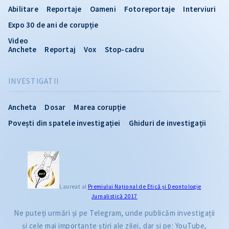
Abilitare
Reportaje
Oameni
Fotoreportaje
Interviuri
Expo 30 de ani de corupție
Video
Anchete
Reportaj
Vox
Stop-cadru
INVESTIGATII
Ancheta
Dosar
Marea corupție
Povești din spatele investigației
Ghiduri de investigații
Laureat al
Premiului Naţional de Etică și Deontologie
Jurnalistică 2017
Ne puteți urmări și pe Telegram, unde publicăm investigații
și cele mai importante știri ale zilei, dar și pe: YouTube,