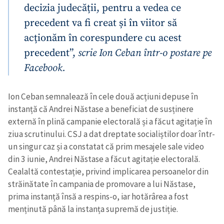
decizia judecății, pentru a vedea ce
precedent va fi creat și în viitor să
acționăm în corespundere cu acest
precedent”,
scrie Ion Ceban într-o postare pe
Facebook.
Trimite o informație
Despre ZdG
in English
на русском
Ion Ceban semnalează în cele două acțiuni depuse în
instanță că Andrei Năstase a beneficiat de susținere
externă în plină campanie electorală și a făcut agitație în
ziua scrutinului. CSJ a dat dreptate socialiștilor doar într-
un singur caz și a constatat că prim mesajele sale video
din 3 iunie, Andrei Năstase a făcut agitație electorală.
Cealaltă contestație, privind implicarea persoanelor din
străinătate în campania de promovare a lui Năstase,
prima instanță însă a respins-o, iar hotărârea a fost
menținută până la instanța supremă de justiție.