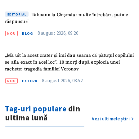
Talibanii la Chișinău: multe întrebări, puține
EDITORIAL
Mesajul știrei
răspunsuri
+ Mesajul știrei
8 august 2026, 09:20
NOU
BLOG
CONTACT SURSĂ
Sursă anonimă
„Mă uit la acest crater și îmi dau seama că pătuțul copilului
se afla exact în acel loc”. 10 morți după explozia unei
Nume
+ Numele meu
rachete: tragedia familiei Voronov
8 august 2026, 08:52
NOU
EXTERN
Email
+ Emailul meu
Telefon
+ Telefon personal
Tag-uri populare
din
ultima lună
Am citit și sunt de
Vezi ultimele știri
acord cu
politica de
confidențialitate
.