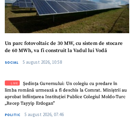
Un parc fotovoltaic de 30 MW, cu sistem de stocare
de 60 MWh, va fi construit la Vadul lui Vodă
5 august 2026, 10:58
SOCIAL
Ședința Guvernului: Un colegiu cu predare în
LIVE
limba română urmează a fi deschis la Comrat. Miniștrii au
aprobat înființarea Instituției Publice Colegiul Moldo-Turc
„Recep Tayyip Erdogan”
5 august 2026, 07:46
POLITIC