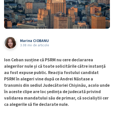
Marina CIOBANU
3.08 mii de articole
Ion Ceban susține că PSRM nu cere declararea
alegerilor nule și că toate solicitările către instanță
au fost expuse public. Reacția fostului candidat
PSRM în alegeri vine după ce Andrei Năstase a
transmis din sediul Judecătoriei Chișinău, acolo unde
în aceste clipe are loc ședința de judecată privind
validarea mandatului său de primar, că socialiștii cer
ca alegerile să fie declarate nule.