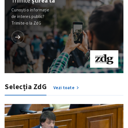
Trimite
știrea ta
Cunoști o informație
de interes public?
Trimite-o la ZdG
Selecția ZdG
Vezi toate