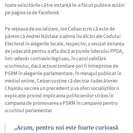
toate solicitările către instanță le-a făcut publice astăzi
pe pagina sa de Facebook.
Pe rețeaua de socializare, Ion Ceban scris că este de
părere că Andrei Năstase a admis încălcări ale Codului
Electoral în alegerile locale, respectiv, a sesizat instanța
de judecată pentru a afla dacă acțiunile liderului PPDA,
într-adevăr contravin legii sau, în cazul validării
scurtinului, dacă acțiuni similare pot fi întreprinse de
PSRM în alegerile parlamentare
.
În mesajul publicat în
mediul online, Ceban susține că decizia Judecătoriei
Chișinău va crea un precedent și va oferi socialiștilor o
explicație privind implicarea politicienilor străini în
campania de promovarea a PSRM în campania pentru
scrutinul parlamentar.
„Acum, pentru noi este foarte curioasă