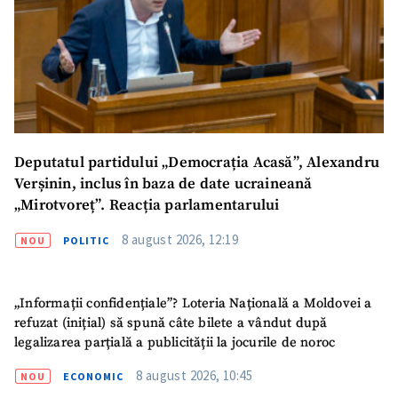
Deputatul partidului „Democrația Acasă”, Alexandru
Verșinin, inclus în baza de date ucraineană
„Mirotvoreț”. Reacția parlamentarului
ȘTIREA MEA
8 august 2026, 12:19
NOU
POLITIC
Titlu știre
+ Adaugă titlu
„Informații confidențiale”? Loteria Națională a Moldovei a
refuzat (inițial) să spună câte bilete a vândut după
Fotografie
+ Încarcă imagine
legalizarea parțială a publicității la jocurile de noroc
Link media
+ Link media
8 august 2026, 10:45
NOU
ECONOMIC