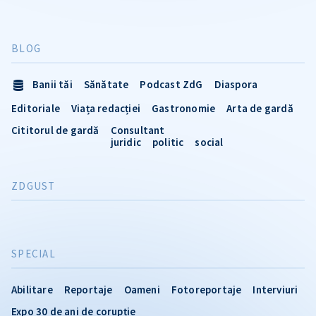
BLOG
Banii tăi
Sănătate
Podcast ZdG
Diaspora
Editoriale
Viața redacției
Gastronomie
Arta de gardă
Cititorul de gardă
Consultant
juridic
politic
social
ZDGUST
SPECIAL
Abilitare
Reportaje
Oameni
Fotoreportaje
Interviuri
Expo 30 de ani de corupție