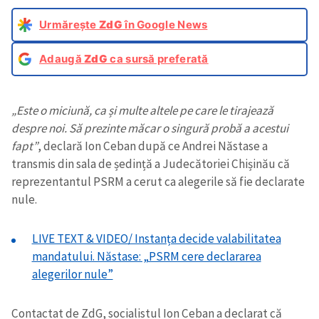
Urmărește
ZdG
în Google News
Adaugă
ZdG
ca sursă preferată
„Este o miciună, ca și multe altele pe care le tirajează
despre noi. Să prezinte măcar o singură probă a acestui
fapt”
, declară Ion Ceban după ce Andrei Năstase a
transmis din sala de ședință a Judecătoriei Chișinău că
reprezentantul PSRM a cerut ca alegerile să fie declarate
nule.
LIVE TEXT & VIDEO/ Instanța decide valabilitatea
mandatului. Năstase: „PSRM cere declararea
alegerilor nule”
Contactat de ZdG, socialistul Ion Ceban a declarat că