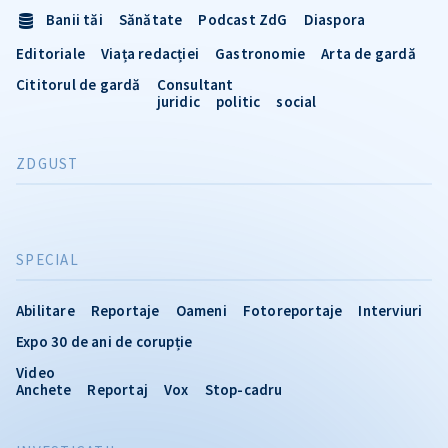
Banii tăi
Sănătate
Podcast ZdG
Diaspora
Editoriale
Viața redacției
Gastronomie
Arta de gardă
Cititorul de gardă
Consultant
juridic
politic
social
ZDGUST
SPECIAL
Abilitare
Reportaje
Oameni
Fotoreportaje
Interviuri
Expo 30 de ani de corupție
Video
Anchete
Reportaj
Vox
Stop-cadru