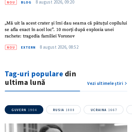
8 august 2026, 09:20
NOU
BLOG
„Mă uit la acest crater și îmi dau seama că pătuțul copilului
se afla exact în acel loc”. 10 morți după explozia unei
rachete: tragedia familiei Voronov
8 august 2026, 08:52
NOU
EXTERN
SUSȚINE
Tag-uri populare
din
ultima lună
Vezi ultimele știri
GUVERN
1904
RUSIA
1888
UCRAINA
1667