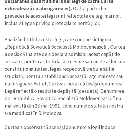
declararea desuitudinei unei legi de către Curte
echivalează cu abrogarea ei).
O altă parte din
prevederile acestei legi sunt reflectate de legi mai noi,
inclusiv Legea privind protecția minorităților.
Analizând titlul acestei legi, care conține sintagma
„Republică Sovietică Socialistă Moldovenească”, Curtea
a decis că înainte de a declara admisibil acest capăt de
sesizare, pentru a stbili dacă e nevoie sau nu de a declara
constituționalitatea, legea respectivă trebuie să fie
studiată, pentru a stabili dacă această lege mai este sau
nu în vigoare. Astfel, Curtea a notat că însăși denumirea
Legii reflectă o realitate depășită (desuetă). Denumirea
de „Republică Sovietică Socialistă Moldovenească” nu
mai există din 23 mai 1991, când numele statului nostru
s-a modificat în R. Moldova.
Curtea a observat că aceeași denumire a legii induce