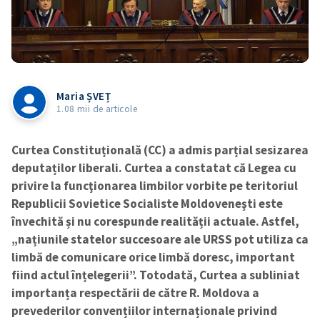
Maria ȘVEȚ
1.08 mii de articole
Curtea Constituțională (CC) a admis parțial sesizarea
deputaților liberali. Curtea a constatat că Legea cu
privire la funcţionarea limbilor vorbite pe teritoriul
Republicii Sovietice Socialiste Moldoveneşti este
învechită și nu corespunde realității actuale. Astfel,
„națiunile statelor succesoare ale URSS pot utiliza ca
limbă de comunicare orice limbă doresc, important
fiind actul înțelegerii”. Totodată, Curtea a subliniat
importanța respectării de către R. Moldova a
prevederilor convențiilor internaționale privind