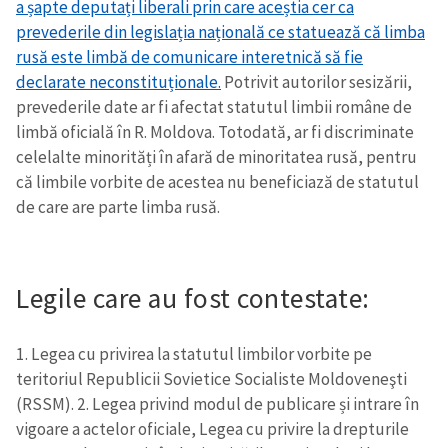
a șapte deputați liberali prin care aceștia cer ca
prevederile din legislația națională ce statuează că limba
rusă este limbă de comunicare interetnică să fie
declarate neconstituționale.
Potrivit autorilor sesizării,
prevederile date ar fi afectat statutul limbii române de
limbă oficială în R. Moldova. Totodată, ar fi discriminate
celelalte minorități în afară de minoritatea rusă, pentru
că limbile vorbite de acestea nu beneficiază de statutul
de care are parte limba rusă.
Legile care au fost contestate:
1. Legea cu privirea la statutul limbilor vorbite pe
teritoriul Republicii Sovietice Socialiste Moldoveneşti
(RSSM).
2. Legea privind modul de publicare și intrare în
vigoare a actelor oficiale, Legea cu privire la drepturile