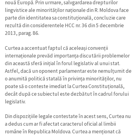
nouă Europă. Prin urmare, salvgardarea drepturilor
lingvistice ale minorităților naționale din R. Moldova face
parte din identitatea sa constituțională, concluzie care
rezultă din considerentele HCC nr. 36 din 5 decembrie
2013, parag. 86.
Curtea a accentuat faptul că aceleași convenții
internaționale prevăd importanța discutării problemelor
din această sferă inițial în forul legislativ al unui stat.
Astfel, dacă un oponent parlamentar este nemulțumit de
o anumită politică statală în privința minorităților, nu
poate să o conteste imediat la Curtea Constituțională,
decât după ce subiectul este dezbătut în cadrul forului
legislativ.
Din dispozițiile legale contestate în acest sens, Curtea nu
a dedus cum ar fi afectat caracterul oficial al limbii
române în Republica Moldova. Curtea a menționat că