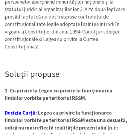
persoanelor aparținând minorităților naționale și la
statutul juridic al organizațiilor lor.
3. Alte două legi care
prevăd faptul că nu pot fi supuse controlului de
constituționalitate legile adoptate
î
naintea intrării în
vigoare a Constituției din anul 1994: Codul jurisdicției
constituționale și Legea cu privire la Curtea
Constituțională.
Soluții propuse
1. Cu privire la Legea cu privire la funcţionarea
limbilor vorbite pe teritoriul RSSM.
Decizia Curții:
Legea cu privire la funcţionarea
limbilor vorbite pe teritoriul RSSM este una desuetă,
adică nu mai reflectă realitățile prezentului (n.r.: