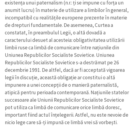
existența unui paternalism (n.r.: ți se impune cu forța un
anumit lucru) în materie de utilizare a limbilor în general,
incompatibil cu realitățile europene prezente în materie
de drepturi fundamentale. De asemenea, Curtea a
constatat, în preambulul Legii, o altă dovadă a
caracterului desuet al acesteia: obligativitatea utilizării
limbii ruse ca limbă de comunicare între națiunile din
Uniunea Republicilor Socialiste Sovietice. Uniunea
Republicilor Socialiste Sovietice s-a destrămat pe 26
decembrie 1991. De altfel, dacă ar fi acceptată vigoarea
legii în discuție, această obligație ar constitui o altă
impunere a unei concepții de o manieră paternalistă,
atipică pentru perioada contemporană. Națiunile statelor
succesoare ale Uniunii Republicilor Socialiste Sovietice
pot utiliza ca limbă de comunicare orice limbă doresc,
important fiind actul înțelegerii. Astfel, nu este nevoie de
nicio lege care să-ți impună ce limbă vrei să vorbești.