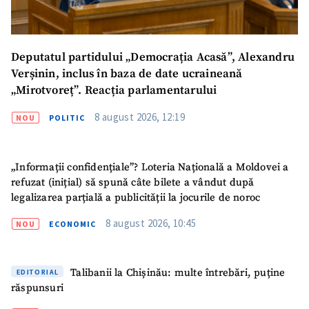
Deputatul partidului „Democrația Acasă”, Alexandru
Verșinin, inclus în baza de date ucraineană
„Mirotvoreț”. Reacția parlamentarului
8 august 2026, 12:19
NOU
POLITIC
„Informații confidențiale”? Loteria Națională a Moldovei a
refuzat (inițial) să spună câte bilete a vândut după
legalizarea parțială a publicității la jocurile de noroc
8 august 2026, 10:45
NOU
ECONOMIC
Talibanii la Chișinău: multe întrebări, puține
EDITORIAL
răspunsuri