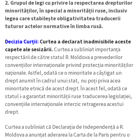
2. Grupul de legi cu privire la respectarea drepturilor
minorităților, în special a minorității ruse, inclusiv
legea care stabilește obligativitatea traducerii
tuturor actelor normative în limba rusă.
Decizia Curții:
Curtea a declarat inadmisibile aceste
capete ale sesizării.
Curtea a subliniat importanța
respectării de către statul R. Moldova a prevederilor
convențiilor internaționale privind protecția minorităților
Trimite o informație
Despre ZdG
naționale. Astfel, odată ce o minoritate a câștigat un
in English
на русском
drept anumit în cadrul unui stat, nu poți priva acea
minoritate etnică de acest drept. În acest fel, odată ce
statul i-a garantat minorității ruse traducerea legislației,
convențiile internaționale interzic retragerea acestui
drept.
Curtea a subliniat că Declarația de Independență a R.
Moldova a anunțat aderarea la Carta de la Paris pentru o