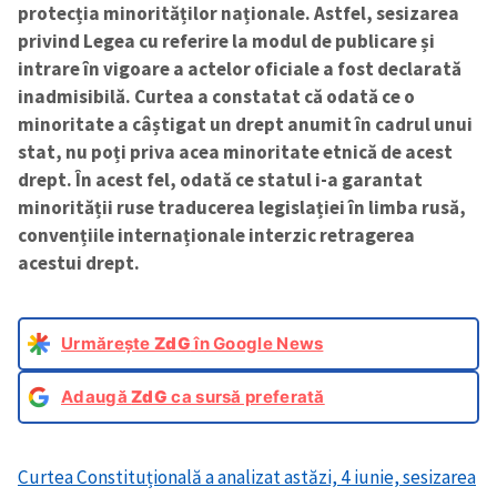
protecția minorităților naționale. Astfel, sesizarea
privind Legea cu referire la modul de publicare și
intrare în vigoare a actelor oficiale a fost declarată
inadmisibilă. Curtea a constatat că odată ce o
minoritate a câștigat un drept anumit în cadrul unui
stat, nu poți priva acea minoritate etnică de acest
drept. În acest fel, odată ce statul i-a garantat
minorității ruse traducerea legislației în limba rusă,
convențiile internaționale interzic retragerea
acestui drept.
Urmărește
ZdG
în Google News
Adaugă
ZdG
ca sursă preferată
Curtea Constituțională a analizat astăzi, 4 iunie, sesizarea