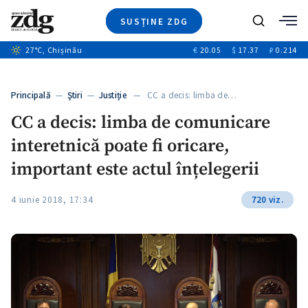
SUSȚINE ZDG
Caută
+1
27
°C
, Chișinău
€
20.05
$
17.37
₽
0.214
Ştiri
+7
+2
Investigatii
Banii tăi
+2
Principală
—
Ştiri
—
Justiție
— CC a decis: limba de…
Video
CC a decis: limba de comunicare
Special
interetnică poate fi oricare,
Blog
ZdGust
important este actul înțelegerii
4 iunie 2018, 17:34
720 viz.