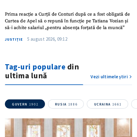
Prima reacție a Curții de Conturi după ce a fost obligată de
Curtea de Apel să o repună în funcție pe Tatiana Vozian și
să-i achite salariul „pentru absența forțată de la muncă”
5 august 2026, 09:12
JUSTIȚIE
Tag-uri populare
din
ultima lună
ȘTIREA MEA
Vezi ultimele știri
Titlu știre
+ Adaugă titlu
GUVERN
1902
RUSIA
1886
UCRAINA
1661
Fotografie
+ Încarcă imagine
Link media
+ Link media