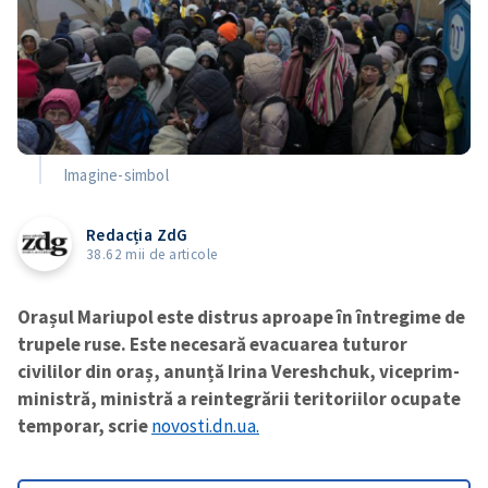
Imagine-simbol
Redacția ZdG
38.62 mii de articole
Orașul Mariupol este distrus aproape în întregime de
trupele ruse. Este necesară evacuarea tuturor
civililor din oraș, anunță Irina Vereshchuk, viceprim-
ministră, ministră a reintegrării teritoriilor ocupate
temporar, scrie
novosti.dn.ua.