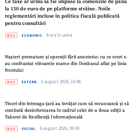
Ce taxe ar urma să fie impuse la comenzile de până
la 150 de euro de pe platforme străine. Noile
reglementări incluse în politica fiscală publicată
pentru consultări
8 ore în urmă
NOU
ECONOMIC
Nașteri premature și operații fără anestezie: cu ce orori s-
au confruntat viitoarele mame din Donbasul aflat pe linia
frontului
6 august 2026, 10:46
NOU
EXTERN
Tineri din întreaga țară au învățat cum să recunoască și să
combată dezinformarea în cadrul celei de-a doua ediții a
Taberei de Reziliență Informațională
6 august 2026, 09:43
NOU
SOCIAL