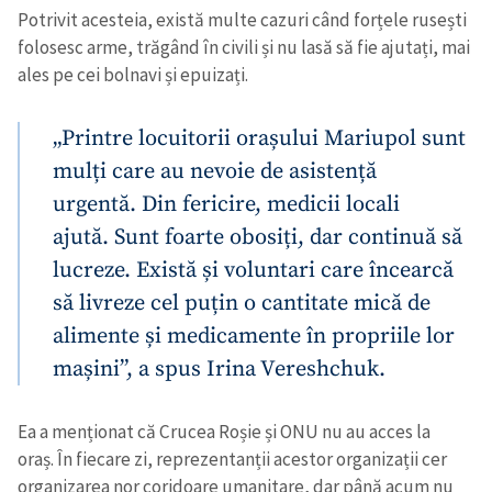
Potrivit acesteia, există multe cazuri când forțele rusești
folosesc arme, trăgând în civili și nu lasă să fie ajutați, mai
ales pe cei bolnavi și epuizați.
„Printre locuitorii orașului Mariupol sunt
mulți care au nevoie de asistență
urgentă. Din fericire, medicii locali
ajută. Sunt foarte obosiți, dar continuă să
lucreze. Există și voluntari care încearcă
să livreze cel puțin o cantitate mică de
alimente și medicamente în propriile lor
mașini”, a spus Irina Vereshchuk.
Ea a menționat că Crucea Roșie și ONU nu au acces la
oraș. În fiecare zi, reprezentanții acestor organizații cer
organizarea nor coridoare umanitare, dar până acum nu