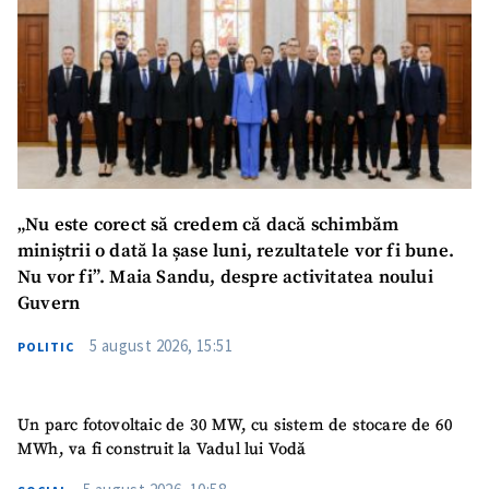
Mesajul știrei
+ Mesajul știrei
CONTACT SURSĂ
Sursă anonimă
Nume
+ Numele meu
„Nu este corect să credem că dacă schimbăm
miniștrii o dată la șase luni, rezultatele vor fi bune.
Nu vor fi”. Maia Sandu, despre activitatea noului
Email
+ Emailul meu
Guvern
Telefon
+ Telefon personal
5 august 2026, 15:51
POLITIC
Am citit și sunt de
acord cu
politica de
Un parc fotovoltaic de 30 MW, cu sistem de stocare de 60
confidențialitate
.
MWh, va fi construit la Vadul lui Vodă
TRIMITE ȘTIREA