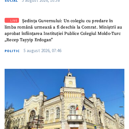
5 august 2026, 10:58
SOCIAL
Ședința Guvernului: Un colegiu cu predare în
LIVE
limba română urmează a fi deschis la Comrat. Miniștrii au
aprobat înființarea Instituției Publice Colegiul Moldo-Turc
„Recep Tayyip Erdogan”
5 august 2026, 07:46
POLITIC
SUSȚINE