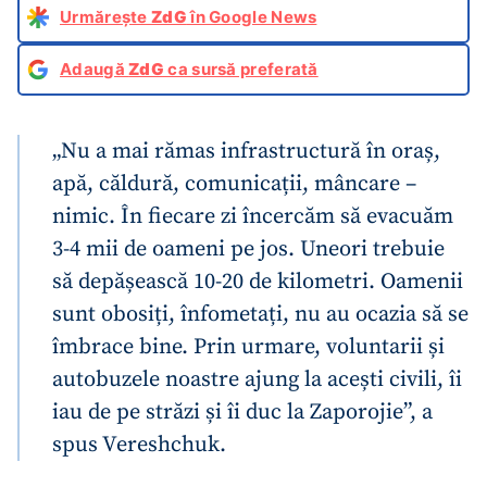
Urmărește
ZdG
în Google News
Adaugă
ZdG
ca sursă preferată
„Nu a mai rămas infrastructură în oraș,
apă, căldură, comunicații, mâncare –
nimic. În fiecare zi încercăm să evacuăm
3-4 mii de oameni pe jos. Uneori trebuie
să depășească 10-20 de kilometri. Oamenii
sunt obosiți, înfometați, nu au ocazia să se
îmbrace bine. Prin urmare, voluntarii și
autobuzele noastre ajung la acești civili, îi
iau de pe străzi și îi duc la Zaporojie”, a
spus Vereshchuk.