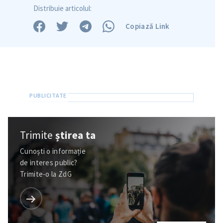
Distribuie articolul:
Copiază Link
Trimite
știrea ta
Cunoști o informație
de interes public?
Trimite o informație
Despre ZdG
Trimite-o la ZdG
in English
на русском