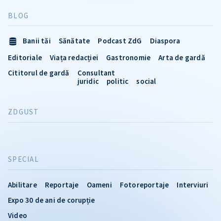
BLOG
Banii tăi
Sănătate
Podcast ZdG
Diaspora
Editoriale
Viața redacției
Gastronomie
Arta de gardă
Cititorul de gardă
Consultant
juridic
politic
social
ZDGUST
SPECIAL
Abilitare
Reportaje
Oameni
Fotoreportaje
Interviuri
Expo 30 de ani de corupție
Video