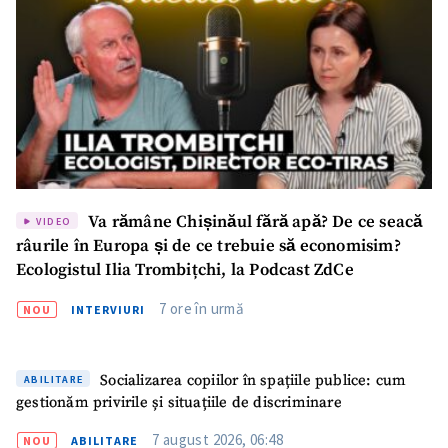
Trimite o informație
Despre ZdG
in English
на русском
Va rămâne Chișinăul fără apă? De ce seacă
VIDEO
râurile în Europa și de ce trebuie să economisim?
Ecologistul Ilia Trombițchi, la Podcast ZdCe
7 ore în urmă
NOU
INTERVIURI
Socializarea copiilor în spațiile publice: cum
ABILITARE
gestionăm privirile și situațiile de discriminare
7 august 2026, 06:48
NOU
ABILITARE