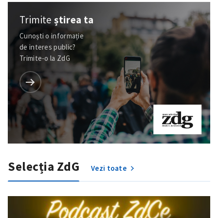
Trimite
știrea ta
Cunoști o informație
de interes public?
Trimite-o la ZdG
Selecția ZdG
Vezi toate