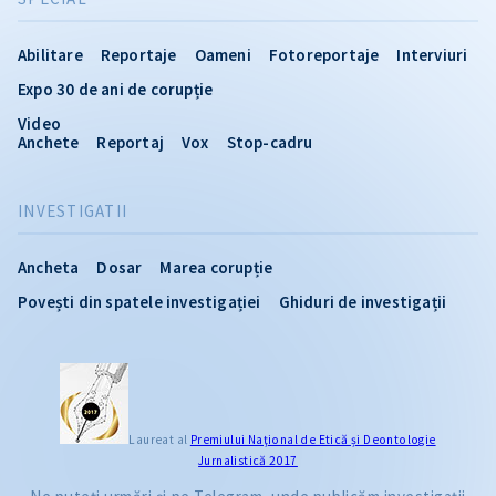
Abilitare
Reportaje
Oameni
Fotoreportaje
Interviuri
Expo 30 de ani de corupție
Video
Anchete
Reportaj
Vox
Stop-cadru
INVESTIGATII
Ancheta
Dosar
Marea corupție
Povești din spatele investigației
Ghiduri de investigații
Laureat al
Premiului Naţional de Etică și Deontologie
Jurnalistică 2017