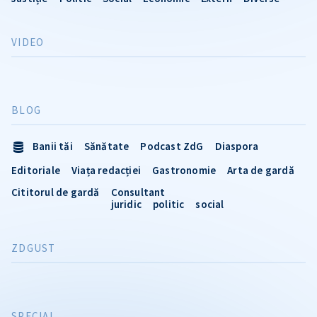
VIDEO
BLOG
Banii tăi
Sănătate
Podcast ZdG
Diaspora
Editoriale
Viața redacției
Gastronomie
Arta de gardă
Cititorul de gardă
Consultant
juridic
politic
social
ZDGUST
SPECIAL