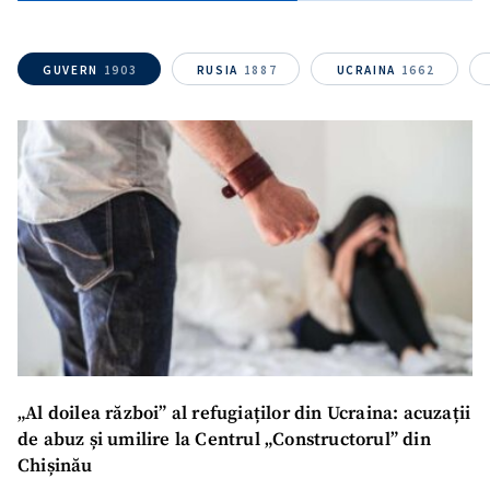
GUVERN
1903
RUSIA
1887
UCRAINA
1662
ȘTIREA MEA
Titlu știre
+ Adaugă titlu
„Al doilea război” al refugiaților din Ucraina: acuzații
de abuz și umilire la Centrul „Constructorul” din
Fotografie
+ Încarcă imagine
Chișinău