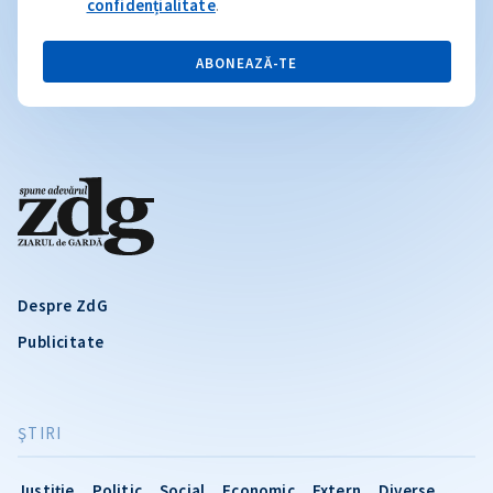
confidențialitate
.
ABONEAZĂ-TE
Despre ZdG
Publicitate
ŞTIRI
Justiție
Politic
Social
Economic
Extern
Diverse