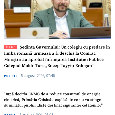
confidențialitate
.
TRIMITE ȘTIREA
Ședința Guvernului: Un colegiu cu predare în
LIVE
limba română urmează a fi deschis la Comrat.
Miniștrii au aprobat înființarea Instituției Publice
Colegiul Moldo-Turc „Recep Tayyip Erdogan”
5 august 2026, 07:46
POLITIC
După decizia CNMC de a reduce consumul de energie
electrică, Primăria Chișinău explică de ce nu va stinge
SUSȚINE
iluminatul public: „Este destinat siguranței cetățenilor”
5 august 2026, 07:07