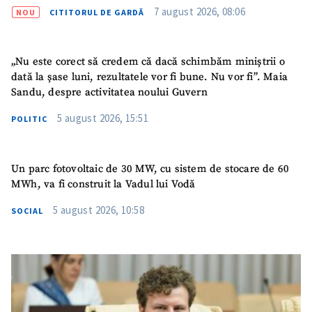
7 august 2026, 08:06
Link media
+ Link media
NOU
CITITORUL DE GARDĂ
„Nu este corect să credem că dacă schimbăm miniștrii o
dată la șase luni, rezultatele vor fi bune. Nu vor fi”. Maia
Mesajul știrei
+ Mesajul știrei
Sandu, despre activitatea noului Guvern
5 august 2026, 15:51
POLITIC
CONTACT SURSĂ
Sursă anonimă
Un parc fotovoltaic de 30 MW, cu sistem de stocare de 60
Nume
+ Numele meu
MWh, va fi construit la Vadul lui Vodă
5 august 2026, 10:58
SOCIAL
Email
+ Emailul meu
Telefon
+ Telefon personal
Am citit și sunt de
acord cu
politica de