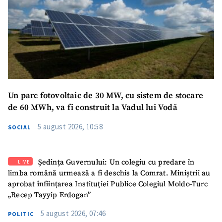
Un parc fotovoltaic de 30 MW, cu sistem de stocare
de 60 MWh, va fi construit la Vadul lui Vodă
5 august 2026, 10:58
SOCIAL
Ședința Guvernului: Un colegiu cu predare în
LIVE
limba română urmează a fi deschis la Comrat. Miniștrii au
aprobat înființarea Instituției Publice Colegiul Moldo-Turc
„Recep Tayyip Erdogan”
5 august 2026, 07:46
POLITIC