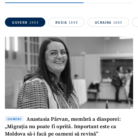
GUVERN
1904
RUSIA
1888
UCRAINA
1665
SUSȚINE
Anastasia Pârvan, membră a diasporei:
OAMENI
„Migrația nu poate fi oprită. Important este ca
Moldova să-i facă pe oameni să revină”