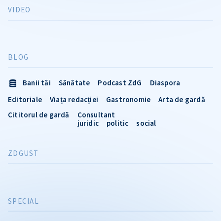
VIDEO
BLOG
Banii tăi
Sănătate
Podcast ZdG
Diaspora
Editoriale
Viața redacției
Gastronomie
Arta de gardă
Cititorul de gardă
Consultant
juridic
politic
social
ZDGUST
SPECIAL