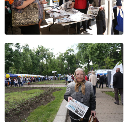
Trimite o informație
Despre ZdG
in English
на русском