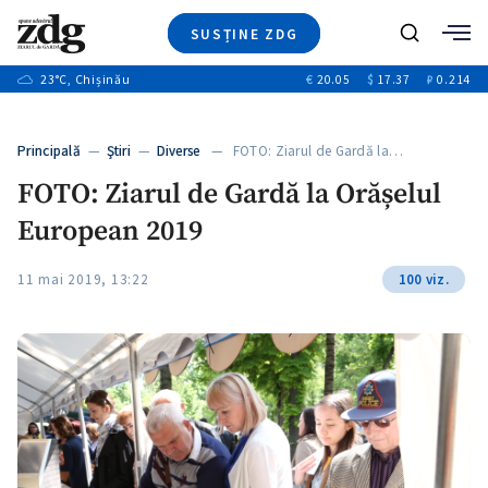
SUSȚINE ZDG
Caută
+2
23
°C
, Chișinău
€
20.05
$
17.37
₽
0.214
Ştiri
+6
+3
Investigatii
Banii tăi
+2
Principală
—
Ştiri
—
Diverse
— FOTO: Ziarul de Gardă la…
Video
+1
+1
FOTO: Ziarul de Gardă la Orășelul
Special
European 2019
Blog
+2
ZdGust
11 mai 2019, 13:22
100 viz.
+1