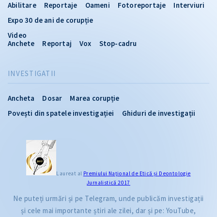
Abilitare
Reportaje
Oameni
Fotoreportaje
Interviuri
Expo 30 de ani de corupție
Video
Anchete
Reportaj
Vox
Stop-cadru
INVESTIGATII
Ancheta
Dosar
Marea corupție
Povești din spatele investigației
Ghiduri de investigații
Laureat al
Premiului Naţional de Etică și Deontologie
Jurnalistică 2017
Ne puteți urmări și pe Telegram, unde publicăm investigații
și cele mai importante știri ale zilei, dar și pe: YouTube,