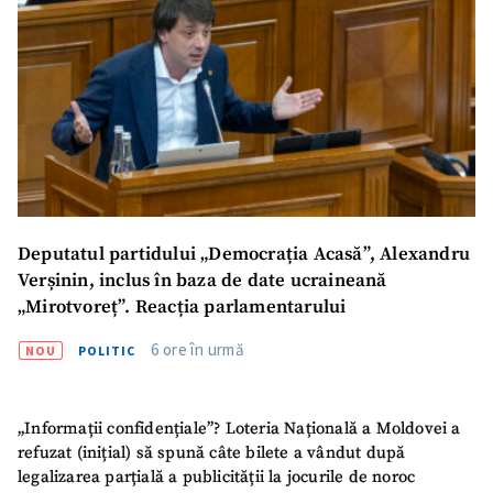
ȘTIREA MEA
Titlu știre
+ Adaugă titlu
Fotografie
+ Încarcă imagine
Link media
+ Link media
Deputatul partidului „Democrația Acasă”, Alexandru
Verșinin, inclus în baza de date ucraineană
„Mirotvoreț”. Reacția parlamentarului
Mesajul știrei
6 ore în urmă
+ Mesajul știrei
NOU
POLITIC
CONTACT SURSĂ
„Informații confidențiale”? Loteria Națională a Moldovei a
refuzat (inițial) să spună câte bilete a vândut după
Sursă anonimă
legalizarea parțială a publicității la jocurile de noroc