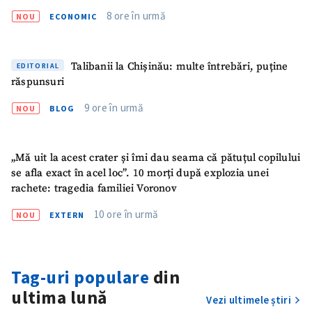
Nume
+ Numele meu
8 ore în urmă
NOU
ECONOMIC
Email
+ Emailul meu
Talibanii la Chișinău: multe întrebări, puține
EDITORIAL
răspunsuri
Telefon
+ Telefon personal
9 ore în urmă
NOU
BLOG
Am citit și sunt de
acord cu
politica de
confidențialitate
.
„Mă uit la acest crater și îmi dau seama că pătuțul copilului
se afla exact în acel loc”. 10 morți după explozia unei
TRIMITE ȘTIREA
rachete: tragedia familiei Voronov
10 ore în urmă
NOU
EXTERN
Tag-uri populare
din
ultima lună
Vezi ultimele știri