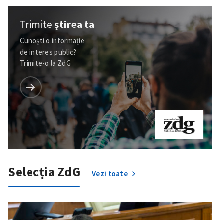
Trimite
știrea ta
Cunoști o informație
de interes public?
Trimite-o la ZdG
Selecția ZdG
Vezi toate