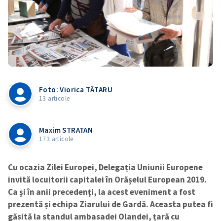
Foto: Viorica TĂTARU
13 articole
Maxim STRATAN
173 articole
Cu ocazia Zilei Europei, Delegația Uniunii Europene
invită locuitorii capitalei în Orășelul European 2019.
Ca și în anii precedenți, la acest eveniment a fost
prezentă și echipa Ziarului de Gardă. Aceasta putea fi
găsită la standul ambasadei Olandei, țară cu