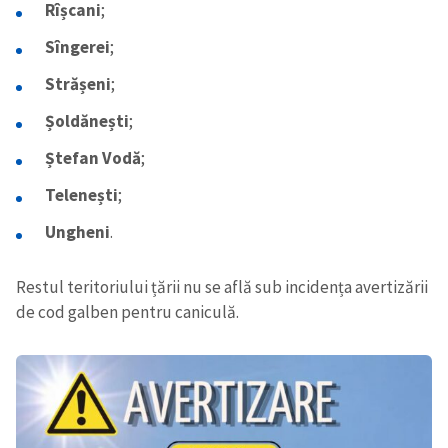
Rîșcani
;
Sîngerei
;
Strășeni
;
Șoldănești
;
Ștefan Vodă
;
Telenești
;
Ungheni
.
Restul teritoriului țării nu se află sub incidența avertizării
de cod galben pentru caniculă.