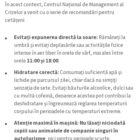
În acest context, Centrul Național de Management al
Crizelor a venit cu o serie de recomandări pentru
cetățeni:
Evitați expunerea directă la soare:
Rămâneți la
umbră și evitați deplasările sau activitățile fizice
intense în aer liber în orele de vârf, mai ales între
orele
11:00 și 18:00
.
Hidratare corectă:
Consumați suficientă apă și
lichide pe parcursul zilei, chiar dacă nu simțiți
senzația de sete. Evitați băuturile alcoolice, dulci sau
cu multă cofeină, deoarece acestea pot contribui la
deshidratare și îngreunează reglarea temperaturii
corpului în perioadele cu temperaturi extreme.
Atenție maximă în mașină:
Nu lăsați niciodată
copiii sau animalele de companie singuri în
autoturisme
, nici pentru perioade scurte.