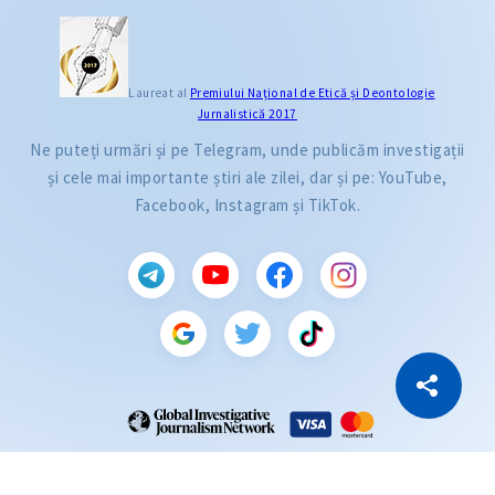
Laureat al
Premiului Naţional de Etică și Deontologie
Jurnalistică 2017
Ne puteți urmări și pe Telegram, unde publicăm investigații
și cele mai importante știri ale zilei, dar și pe: YouTube,
Facebook, Instagram și TikTok.
CITEȘTE
Citește articolul
Copiază Link
ZdG este membru al rețelei globale a jurnaliștilor de investigație (GIJN).