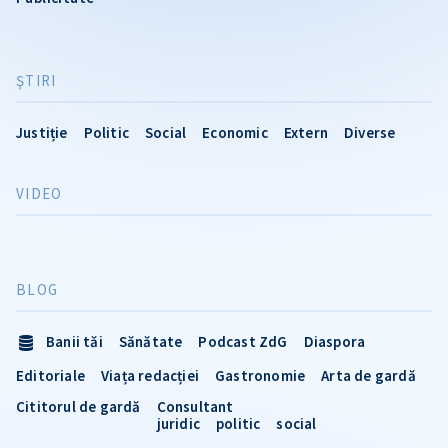
ŞTIRI
Justiție
Politic
Social
Economic
Extern
Diverse
VIDEO
BLOG
Banii tăi
Sănătate
Podcast ZdG
Diaspora
Editoriale
Viața redacției
Gastronomie
Arta de gardă
Cititorul de gardă
Consultant
juridic
politic
social