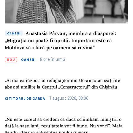
Anastasia Pârvan, membră a diasporei:
OAMENI
„Migrația nu poate fi oprită. Important este ca
Moldova să-i facă pe oameni să revină”
8 ore în urmă
NOU
OAMENI
„Al doilea război” al refugiaților din Ucraina: acuzații de
abuz și umilire la Centrul „Constructorul” din Chișinău
7 august 2026, 08:06
CITITORUL DE GARDĂ
„Nu este corect să credem că dacă schimbăm miniștrii o
dată la șase luni, rezultatele vor fi bune. Nu vor fi”. Maia
Sandu, despre activitatea noului Guvern