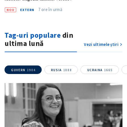
7 ore în urmă
NOU
EXTERN
Tag-uri populare
din
SUSȚINE
ultima lună
Vezi ultimele știri
GUVERN
1904
RUSIA
1888
UCRAINA
1665