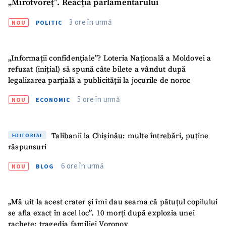
„Mirotvoreț”. Reacția parlamentarului
3 ore în urmă
NOU
POLITIC
„Informații confidențiale”? Loteria Națională a Moldovei a
refuzat (inițial) să spună câte bilete a vândut după
legalizarea parțială a publicității la jocurile de noroc
5 ore în urmă
NOU
ECONOMIC
Talibanii la Chișinău: multe întrebări, puține
EDITORIAL
răspunsuri
6 ore în urmă
NOU
BLOG
„Mă uit la acest crater și îmi dau seama că pătuțul copilului
se afla exact în acel loc”. 10 morți după explozia unei
rachete: tragedia familiei Voronov