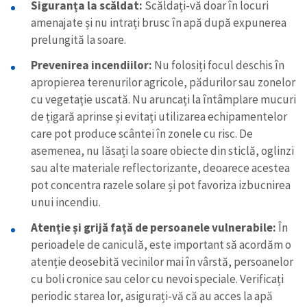
Siguranța la scăldat:
Scăldați-vă doar în locuri
amenajate și nu intrați brusc în apă după expunerea
prelungită la soare.
Prevenirea incendiilor:
Nu folosiți focul deschis în
apropierea terenurilor agricole, pădurilor sau zonelor
cu vegetație uscată. Nu aruncați la întâmplare mucuri
de țigară aprinse și evitați utilizarea echipamentelor
care pot produce scântei în zonele cu risc. De
asemenea, nu lăsați la soare obiecte din sticlă, oglinzi
sau alte materiale reflectorizante, deoarece acestea
pot concentra razele solare și pot favoriza izbucnirea
unui incendiu.
Atenție și grijă față de persoanele vulnerabile:
În
perioadele de caniculă, este important să acordăm o
atenție deosebită vecinilor mai în vârstă, persoanelor
cu boli cronice sau celor cu nevoi speciale. Verificați
periodic starea lor, asigurați-vă că au acces la apă