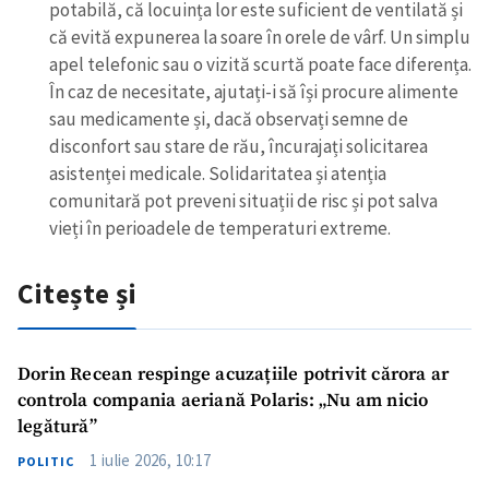
potabilă, că locuința lor este suficient de ventilată și
că evită expunerea la soare în orele de vârf. Un simplu
apel telefonic sau o vizită scurtă poate face diferența.
În caz de necesitate, ajutați-i să își procure alimente
sau medicamente și, dacă observați semne de
disconfort sau stare de rău, încurajați solicitarea
asistenței medicale. Solidaritatea și atenția
comunitară pot preveni situații de risc și pot salva
vieți în perioadele de temperaturi extreme.
Citește și
Dorin Recean respinge acuzațiile potrivit cărora ar
controla compania aeriană Polaris: „Nu am nicio
legătură”
1 iulie 2026, 10:17
POLITIC