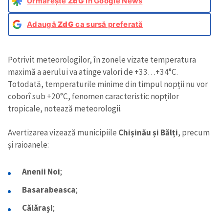
Urmărește
ZdG
în Google News
Adaugă
ZdG
ca sursă preferată
Potrivit meteorologilor, în zonele vizate temperatura
maximă a aerului va atinge valori de +33…+34°C.
Totodată, temperaturile minime din timpul nopții nu vor
coborî sub +20°C, fenomen caracteristic nopților
tropicale, notează meteorologii.
Avertizarea vizează municipiile
Chișinău și Bălți
, precum
și raioanele:
Anenii Noi
;
Basarabeasca
;
Călărași
;