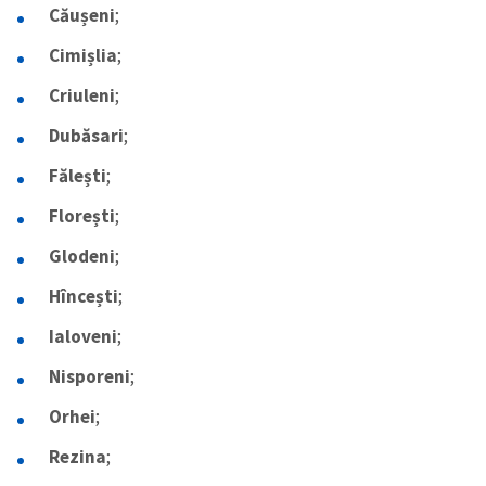
Căușeni
;
Cimișlia
;
Criuleni
;
Dubăsari
;
Fălești
;
Florești
;
Glodeni
;
Hîncești
;
Ialoveni
;
Nisporeni
;
Orhei
;
Rezina
;