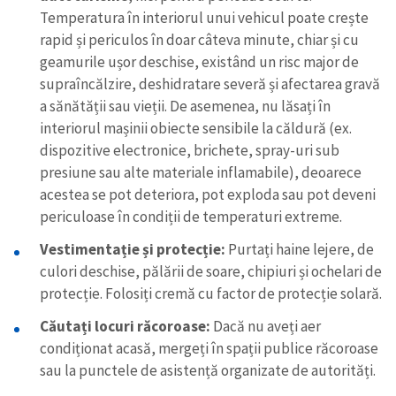
Temperatura în interiorul unui vehicul poate crește
rapid și periculos în doar câteva minute, chiar și cu
geamurile ușor deschise, existând un risc major de
supraîncălzire, deshidratare severă și afectarea gravă
a sănătății sau vieții. De asemenea, nu lăsați în
interiorul mașinii obiecte sensibile la căldură (ex.
dispozitive electronice, brichete, spray-uri sub
Trimite o informație
Despre ZdG
presiune sau alte materiale inflamabile), deoarece
in English
на русском
acestea se pot deteriora, pot exploda sau pot deveni
periculoase în condiții de temperaturi extreme.
Vestimentație și protecție:
Purtați haine lejere, de
culori deschise, pălării de soare, chipiuri și ochelari de
protecție. Folosiți cremă cu factor de protecție solară.
Căutați locuri răcoroase:
Dacă nu aveți aer
condiționat acasă, mergeți în spații publice răcoroase
sau la punctele de asistență organizate de autorități.