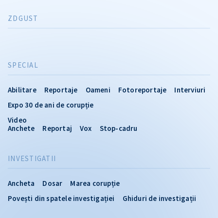
ZDGUST
SPECIAL
Abilitare
Reportaje
Oameni
Fotoreportaje
Interviuri
Expo 30 de ani de corupție
Video
Anchete
Reportaj
Vox
Stop-cadru
INVESTIGATII
Ancheta
Dosar
Marea corupție
Povești din spatele investigației
Ghiduri de investigații