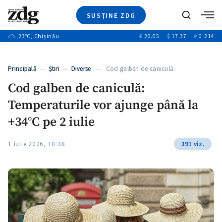
SUSȚINE ZDG
Caută
+2
23
°C
, Chișinău
€
20.05
$
17.37
₽
0.214
Ştiri
+7
+3
Investigatii
Banii tăi
+5
Principală
—
Ştiri
—
Diverse
— Cod galben de caniculă:
Video
+1
Temperaturile…
+1
Cod galben de caniculă:
Special
Temperaturile vor ajunge până la
Blog
+2
ZdGust
+34°C pe 2 iulie
+1
1 iulie 2026, 10:38
391 viz.