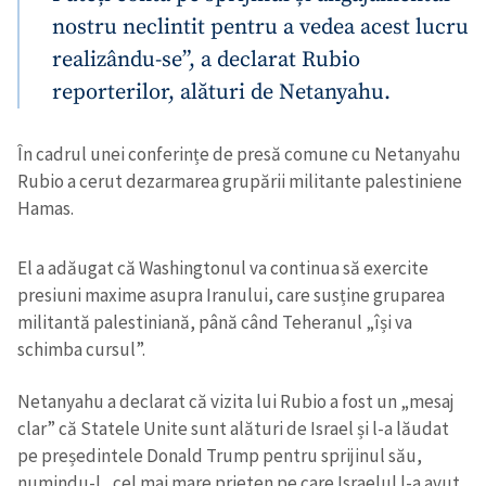
nostru neclintit pentru a vedea acest lucru
realizându-se”, a declarat Rubio
reporterilor, alături de Netanyahu.
În cadrul unei conferințe de presă comune cu Netanyahu
Rubio a cerut dezarmarea grupării militante palestiniene
Hamas.
El a adăugat că Washingtonul va continua să exercite
presiuni maxime asupra Iranului, care susține gruparea
militantă palestiniană, până când Teheranul „își va
schimba cursul”.
Netanyahu a declarat că vizita lui Rubio a fost un „mesaj
clar” că Statele Unite sunt alături de Israel și l-a lăudat
pe președintele Donald Trump pentru sprijinul său,
numindu-l „cel mai mare prieten pe care Israelul l-a avut