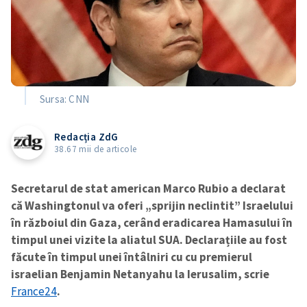
Sursa: CNN
Redacția ZdG
38.67 mii de articole
Secretarul de stat american Marco Rubio a declarat
că Washingtonul va oferi „sprijin neclintit” Israelului
în războiul din Gaza, cerând eradicarea Hamasului în
timpul unei vizite la aliatul SUA. Declarațiile au fost
făcute în timpul unei întâlniri cu cu premierul
israelian Benjamin Netanyahu la Ierusalim, scrie
France24
.