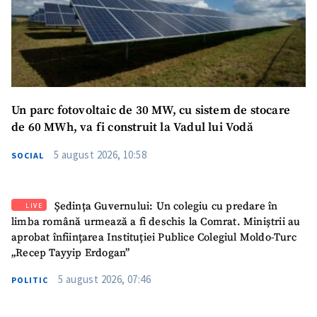
Un parc fotovoltaic de 30 MW, cu sistem de stocare
de 60 MWh, va fi construit la Vadul lui Vodă
SUSȚINE
5 august 2026, 10:58
SOCIAL
Ședința Guvernului: Un colegiu cu predare în
LIVE
limba română urmează a fi deschis la Comrat. Miniștrii au
aprobat înființarea Instituției Publice Colegiul Moldo-Turc
„Recep Tayyip Erdogan”
5 august 2026, 07:46
POLITIC