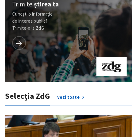
Trimite
știrea ta
Cunoști o informație
de interes public?
Trimite-o la ZdG
Trimite o informație
Despre ZdG
in English
на русском
Selecția ZdG
Vezi toate