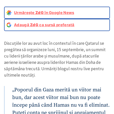
Urmărește
ZdG
în Google News
Adaugă
ZdG
ca sursă preferată
Discuțiile lor au avut loc în contextul în care Qatarul se
pregătea să organizeze luni, 15 septembrie, un summit
cu liderii țărilor arabe și musulmane, după atacurile
aeriene israeliene asupra liderilor Hamas din Doha de
săptămâna trecută. Urmăriți blogul nostru live pentru
ultimele noutăți.
„Poporul din Gaza merită un viitor mai
bun, dar acest viitor mai bun nu poate
începe până când Hamas nu va fi eliminat.
Puteți conta pe sprijinul și angajamentul