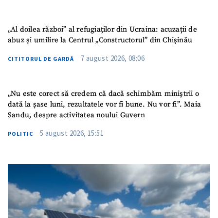
Email
+ Emailul meu
„Al doilea război” al refugiaților din Ucraina: acuzații de
abuz și umilire la Centrul „Constructorul” din Chișinău
Telefon
+ Telefon personal
7 august 2026, 08:06
CITITORUL DE GARDĂ
Am citit și sunt de
acord cu
politica de
„Nu este corect să credem că dacă schimbăm miniștrii o
confidențialitate
.
dată la șase luni, rezultatele vor fi bune. Nu vor fi”. Maia
Sandu, despre activitatea noului Guvern
TRIMITE ȘTIREA
5 august 2026, 15:51
POLITIC