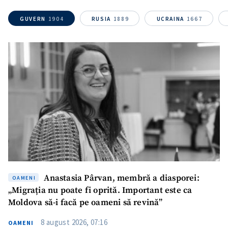
GUVERN
1904
RUSIA
1889
UCRAINA
1667
ȘTIREA MEA
Titlu știre
+ Adaugă titlu
Fotografie
+ Încarcă imagine
Link media
+ Link media
Mesajul știrei
+ Mesajul știrei
Anastasia Pârvan, membră a diasporei:
OAMENI
CONTACT SURSĂ
„Migrația nu poate fi oprită. Important este ca
Moldova să-i facă pe oameni să revină”
Sursă anonimă
8 august 2026, 07:16
OAMENI
Nume
+ Numele meu