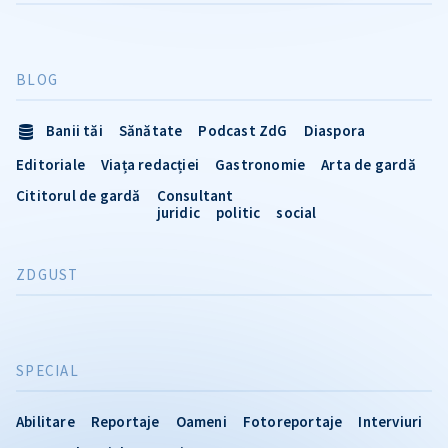
BLOG
Banii tăi
Sănătate
Podcast ZdG
Diaspora
Editoriale
Viața redacției
Gastronomie
Arta de gardă
Cititorul de gardă
Consultant
juridic
politic
social
ZDGUST
SPECIAL
Abilitare
Reportaje
Oameni
Fotoreportaje
Interviuri