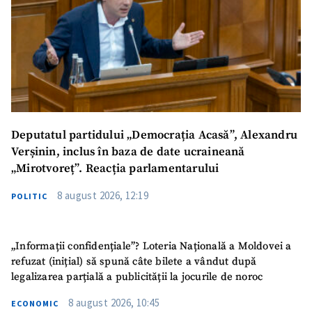
Deputatul partidului „Democrația Acasă”, Alexandru
Verșinin, inclus în baza de date ucraineană
„Mirotvoreț”. Reacția parlamentarului
8 august 2026, 12:19
POLITIC
„Informații confidențiale”? Loteria Națională a Moldovei a
refuzat (inițial) să spună câte bilete a vândut după
legalizarea parțială a publicității la jocurile de noroc
8 august 2026, 10:45
ECONOMIC