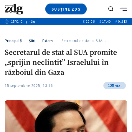
SUSȚINE ZDG
+1
Caută
15
°C
, Chișinău
€
20.06
$
17.40
₽
0.213
Ştiri
+6
+2
Investigatii
Banii tăi
+2
Principală
—
Ştiri
—
Extern
— Secretarul de stat al SUA…
Video
Secretarul de stat al SUA promite
Special
„sprijin neclintit” Israelului în
Blog
ZdGust
războiul din Gaza
15 septembrie 2025, 13:16
125 viz.