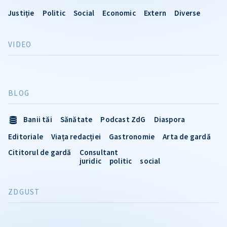
Justiție
Politic
Social
Economic
Extern
Diverse
VIDEO
BLOG
Banii tăi
Sănătate
Podcast ZdG
Diaspora
Editoriale
Viața redacției
Gastronomie
Arta de gardă
Cititorul de gardă
Consultant
juridic
politic
social
ZDGUST