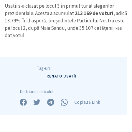
Usatîi s-a clasat pe locul 3 în primul tur al alegerilor
prezidențiale. Acesta a acumulat
213 169 de voturi
, adică
13.79%. În diasporă, președintele Partidului Nostru este
pe locul 2, după Maia Sandu, unde 35 107 cetățenii i-au
dat votul.
Tag-uri:
RENATO USATÎI
Distribuie articolul:
Copiază Link