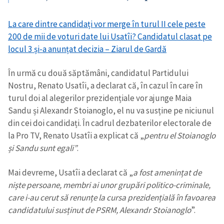
La care dintre candidați vor merge în turul II cele peste
200 de mii de voturi date lui Usatîi? Candidatul clasat pe
locul 3 și-a anunțat decizia – Ziarul de Gardă
În urmă cu două săptămâni, candidatul Partidului
Nostru, Renato Usatîi, a declarat că, în cazul în care în
turul doi al alegerilor prezidențiale vor ajunge Maia
Trimite o informație
Despre ZdG
in English
на русском
Sandu și Alexandr Stoianoglo, el nu va susține pe niciunul
din cei doi candidați. În cadrul dezbaterilor electorale de
la Pro TV, Renato Usatîi a explicat că „
pentru el Stoianoglo
și Sandu sunt egali”
.
Mai devreme, Usatîi a declarat că „
a fost amenințat de
niște persoane, membri ai unor grupări politico-criminale,
care i-au cerut să renunțe la cursa prezidențială în favoarea
candidatului susținut de PSRM, Alexandr Stoianoglo
”.