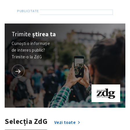
Trimite
știrea ta
Cunoști o informație
de interes public?
Trimite-o la ZdG
Selecția ZdG
Vezi toate