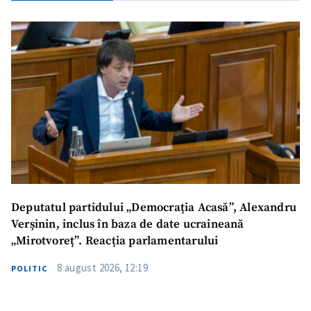
Deputatul partidului „Democrația Acasă”, Alexandru
Verșinin, inclus în baza de date ucraineană
ȘTIREA MEA
„Mirotvoreț”. Reacția parlamentarului
Titlu știre
+ Adaugă titlu
8 august 2026, 12:19
POLITIC
Fotografie
+ Încarcă imagine