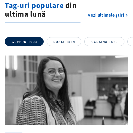
acord cu
politica de
Tag-uri populare
din
confidențialitate
.
ultima lună
Vezi ultimele știri
TRIMITE ȘTIREA
GUVERN
1904
RUSIA
1889
UCRAINA
1667