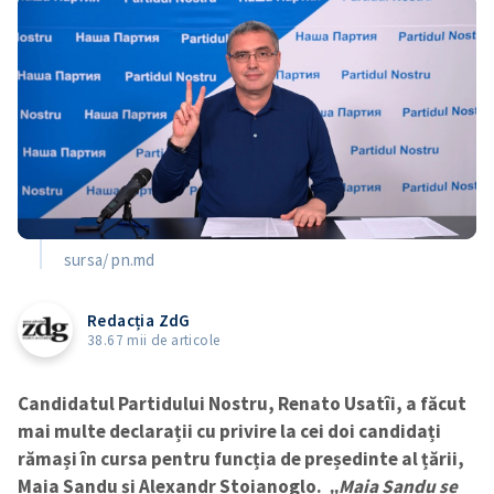
sursa/ pn.md
Redacția ZdG
38.67 mii de articole
Candidatul Partidului Nostru, Renato Usatîi, a făcut
mai multe declarații cu privire la cei doi candidați
rămași în cursa pentru funcția de președinte al țării,
Maia Sandu și Alexandr Stoianoglo.
„Maia Sandu se