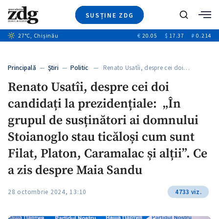
SUSȚINE ZDG
+1
Caută
27
°C
, Chișinău
€
20.05
$
17.37
₽
0.214
Ştiri
+6
+2
Investigatii
Banii tăi
+3
Principală
—
Ştiri
—
Politic
— Renato Usatîi, despre cei doi…
Video
Renato Usatîi, despre cei doi
Special
candidați la prezidențiale: „În
Blog
ZdGust
grupul de susținători ai domnului
Stoianoglo stau ticăloși cum sunt
Filat, Platon, Caramalac și alții”. Ce
a zis despre Maia Sandu
28 octombrie 2024, 13:10
4733 viz.