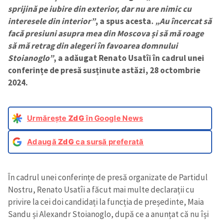
sprijină pe iubire din exterior, dar nu are nimic cu
interesele din interior”
, a spus acesta.
„Au încercat să
facă presiuni asupra mea din Moscova și să mă roage
să mă retrag din alegeri în favoarea domnului
Stoianoglo”
, a adăugat Renato Usatîi în cadrul unei
conferințe de presă susținute astăzi, 28 octombrie
2024.
Urmărește
ZdG
în Google News
Adaugă
ZdG
ca sursă preferată
În cadrul unei conferințe de presă organizate de Partidul
Nostru, Renato Usatîi a făcut mai multe declarații cu
privire la cei doi candidați la funcția de președinte, Maia
Sandu și Alexandr Stoianoglo, după ce a anunțat că nu își