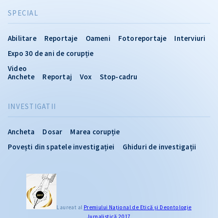
SPECIAL
Abilitare
Reportaje
Oameni
Fotoreportaje
Interviuri
Expo 30 de ani de corupție
Video
Anchete
Reportaj
Vox
Stop-cadru
INVESTIGATII
Ancheta
Dosar
Marea corupție
Povești din spatele investigației
Ghiduri de investigații
Laureat al
Premiului Naţional de Etică și Deontologie
Jurnalistică 2017