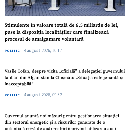
Stimulente în valoare totală de 6,5 miliarde de lei,
puse la dispoziția localităților care finalizează
procesul de amalgamare voluntară
4 august 2026, 10:17
POLITIC
Vasile Tofan, despre vizita „oficială” a delegației guvernului
taliban din Afganistan la Chișinău: „Situația este jenantă și
inacceptabilă”
4 august 2026, 09:52
POLITIC
Guvernul anunță noi măsuri pentru gestionarea situației
din sectorul energetic și a riscurilor generate de o
potențială criză de apă: restricții privind utilizarea apei