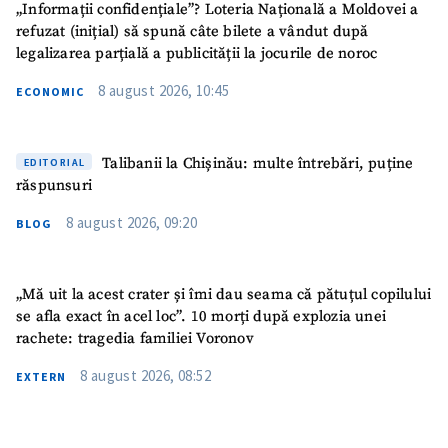
„Informații confidențiale”? Loteria Națională a Moldovei a
Link media
+ Link media
refuzat (inițial) să spună câte bilete a vândut după
legalizarea parțială a publicității la jocurile de noroc
8 august 2026, 10:45
ECONOMIC
Mesajul știrei
+ Mesajul știrei
Talibanii la Chișinău: multe întrebări, puține
EDITORIAL
răspunsuri
CONTACT SURSĂ
8 august 2026, 09:20
BLOG
Sursă anonimă
Nume
+ Numele meu
„Mă uit la acest crater și îmi dau seama că pătuțul copilului
se afla exact în acel loc”. 10 morți după explozia unei
Email
+ Emailul meu
rachete: tragedia familiei Voronov
8 august 2026, 08:52
EXTERN
Telefon
+ Telefon personal
Am citit și sunt de