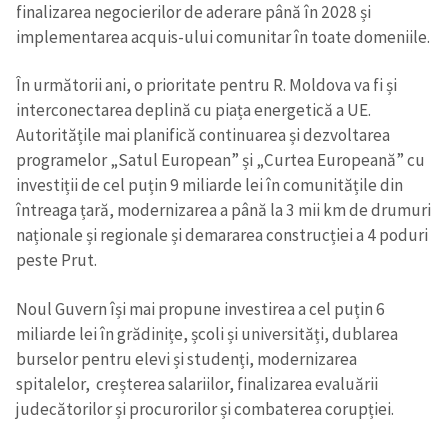
finalizarea negocierilor de aderare până în 2028 și
implementarea acquis-ului comunitar în toate domeniile.
În următorii ani, o prioritate pentru R. Moldova va fi și
interconectarea deplină cu piața energetică a UE.
Autoritățile mai planifică continuarea și dezvoltarea
programelor „Satul European” și „Curtea Europeană” cu
investiții de cel puțin 9 miliarde lei în comunitățile din
întreaga țară, modernizarea a până la 3 mii km de drumuri
naționale și regionale și demararea construcției a 4 poduri
peste Prut.
Noul Guvern își mai propune investirea a cel puțin 6
miliarde lei în grădinițe, școli și universități, dublarea
burselor pentru elevi și studenți, modernizarea
spitalelor, creșterea salariilor, finalizarea evaluării
judecătorilor și procurorilor și combaterea corupției.