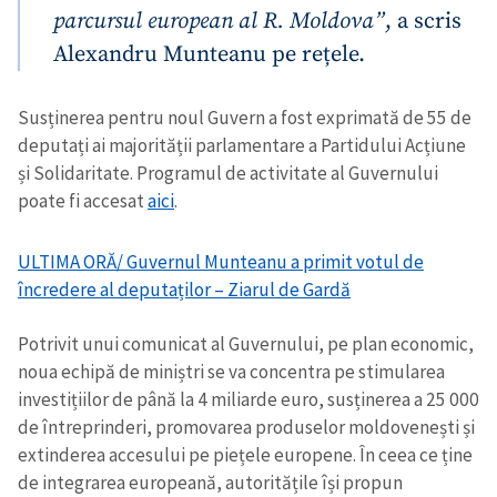
parcursul european al R. Moldova”
, a scris
Alexandru Munteanu pe rețele.
Susținerea pentru noul Guvern a fost exprimată de 55 de
deputați ai majorității parlamentare a Partidului Acțiune
și Solidaritate. Programul de activitate al Guvernului
poate fi accesat
aici
.
ULTIMA ORĂ/ Guvernul Munteanu a primit votul de
încredere al deputaților – Ziarul de Gardă
Potrivit unui comunicat al Guvernului, pe plan economic,
noua echipă de miniștri se va concentra pe stimularea
investițiilor de până la 4 miliarde euro, susținerea a 25 000
de întreprinderi, promovarea produselor moldovenești și
extinderea accesului pe piețele europene. În ceea ce ține
de integrarea europeană, autoritățile își propun