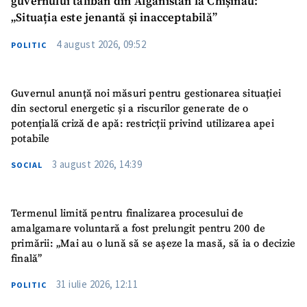
guvernului taliban din Afganistan la Chișinău:
„Situația este jenantă și inacceptabilă”
4 august 2026, 09:52
POLITIC
Guvernul anunță noi măsuri pentru gestionarea situației
din sectorul energetic și a riscurilor generate de o
potențială criză de apă: restricții privind utilizarea apei
potabile
3 august 2026, 14:39
SOCIAL
Termenul limită pentru finalizarea procesului de
amalgamare voluntară a fost prelungit pentru 200 de
primării: „Mai au o lună să se așeze la masă, să ia o decizie
finală”
31 iulie 2026, 12:11
POLITIC