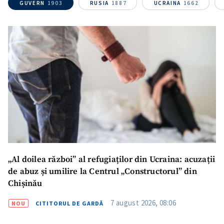
Nume
GUVERN
1903
RUSIA
1887
UCRAINA
1662
+ Numele meu
Email
+ Emailul meu
Telefon
+ Telefon personal
Am citit și sunt de
acord cu
politica de
confidențialitate
.
TRIMITE ȘTIREA
„Al doilea război” al refugiaților din Ucraina: acuzații
de abuz și umilire la Centrul „Constructorul” din
Chișinău
7 august 2026, 08:06
NOU
CITITORUL DE GARDĂ