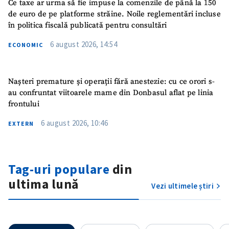
Ce taxe ar urma să fie impuse la comenzile de până la 150
de euro de pe platforme străine. Noile reglementări incluse
în politica fiscală publicată pentru consultări
ȘTIREA MEA
6 august 2026, 14:54
ECONOMIC
Titlu știre
+ Adaugă titlu
Fotografie
+ Încarcă imagine
Nașteri premature și operații fără anestezie: cu ce orori s-
au confruntat viitoarele mame din Donbasul aflat pe linia
frontului
Link media
+ Link media
6 august 2026, 10:46
EXTERN
Mesajul știrei
+ Mesajul știrei
Tag-uri populare
din
ultima lună
Vezi ultimele știri
CONTACT SURSĂ
Sursă anonimă