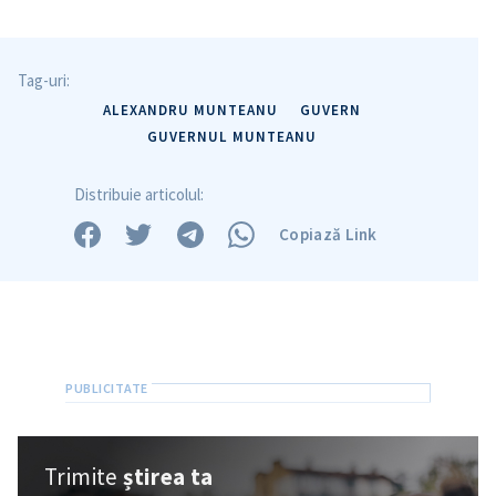
Trimite o informație
Despre ZdG
in English
на русском
Tag-uri:
ALEXANDRU MUNTEANU
GUVERN
GUVERNUL MUNTEANU
Distribuie articolul:
Copiază Link
Trimite
știrea ta