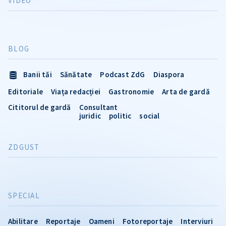
VIDEO
BLOG
Banii tăi
Sănătate
Podcast ZdG
Diaspora
Editoriale
Viața redacției
Gastronomie
Arta de gardă
Cititorul de gardă
Consultant
juridic
politic
social
ZDGUST
SPECIAL
Abilitare
Reportaje
Oameni
Fotoreportaje
Interviuri