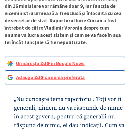
din 16 ministere vor rămâne doar 9, iar funcția de
viceministru urmează a fi exclusă şi înlocuită cu cea
de secretar de stat. Raportorul Iurie Ciocan a fost
întrebat de către Vladimir Voronin despre cum
anume va lucra acest sistem și cum se va face în așa
fel încât funcțiile să fie nepolitizate.
Urmărește
ZdG
în Google News
Adaugă
ZdG
ca sursă preferată
„Nu cunoaște tema raportorul. Toți vor fi
generali, nimeni nu va răspunde de nimic
în acest guvern, pentru că generalii nu
răspund de nimic, ei dau indicații. Cum va