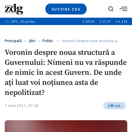
SUSȚINE ZDG
+2
Caută
+1
36
°C
, Chișinău
€
20.05
$
17.37
₽
0.214
Ştiri
+11
+8
Investigatii
Banii tăi
+1
+4
Principală
—
Ştiri
—
Politic
— Voronin despre noua structură a…
Video
+1
Voronin despre noua structură a
Special
Guvernului: Nimeni nu va răspunde
Blog
+1
ZdGust
de nimic în acest Guvern. De unde
ați luat voi noțiunea asta de
nepolitizat?
+1
7 iulie 2017, 07:40
146 viz.