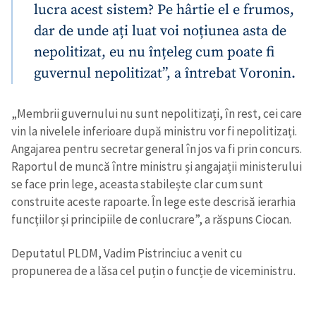
lucra acest sistem? Pe hârtie el e frumos,
dar de unde ați luat voi noțiunea asta de
nepolitizat, eu nu înțeleg cum poate fi
guvernul nepolitizat”, a întrebat Voronin.
„Membrii guvernului nu sunt nepolitizați, în rest, cei care
vin la nivelele inferioare după ministru vor fi nepolitizați.
Angajarea pentru secretar general în jos va fi prin concurs.
Raportul de muncă între ministru și angajații ministerului
se face prin lege, aceasta stabilește clar cum sunt
construite aceste rapoarte. În lege este descrisă ierarhia
funcțiilor și principiile de conlucrare”, a răspuns Ciocan.
Deputatul PLDM, Vadim Pistrinciuc a venit cu
propunerea de a lăsa cel puțin o funcție de viceministru.