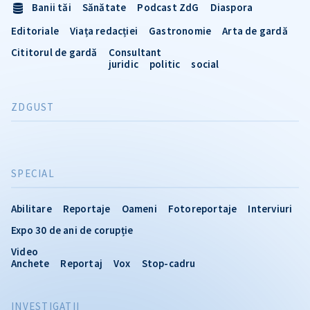
Banii tăi
Sănătate
Podcast ZdG
Diaspora
Editoriale
Viața redacției
Gastronomie
Arta de gardă
Cititorul de gardă
Consultant
juridic
politic
social
ZDGUST
SPECIAL
Abilitare
Reportaje
Oameni
Fotoreportaje
Interviuri
Expo 30 de ani de corupție
Video
Anchete
Reportaj
Vox
Stop-cadru
INVESTIGATII