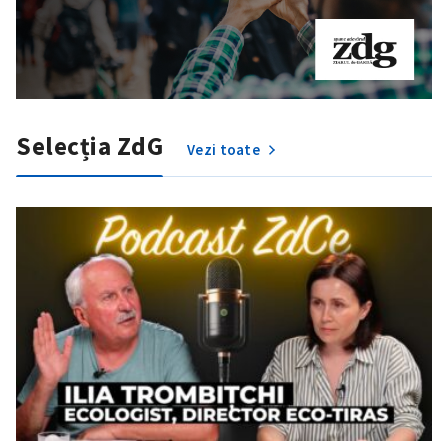
Selecția ZdG
Vezi toate
Trimite o informație
Despre ZdG
in English
на русском