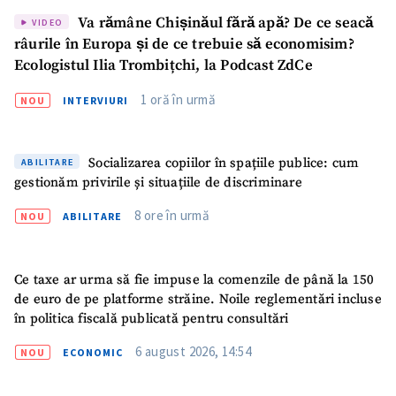
Va rămâne Chișinăul fără apă? De ce seacă
VIDEO
râurile în Europa și de ce trebuie să economisim?
Ecologistul Ilia Trombițchi, la Podcast ZdCe
1 oră în urmă
NOU
INTERVIURI
Socializarea copiilor în spațiile publice: cum
ABILITARE
gestionăm privirile și situațiile de discriminare
8 ore în urmă
NOU
ABILITARE
Ce taxe ar urma să fie impuse la comenzile de până la 150
de euro de pe platforme străine. Noile reglementări incluse
în politica fiscală publicată pentru consultări
6 august 2026, 14:54
NOU
ECONOMIC