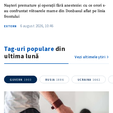
Nașteri premature și operații fără anestezie: cu ce orori s-
au confruntat viitoarele mame din Donbasul aflat pe linia
frontului
6 august 2026, 10:46
EXTERN
Tag-uri populare
din
ultima lună
Vezi ultimele știri
GUVERN
1903
RUSIA
1886
UCRAINA
1662
ȘTIREA MEA