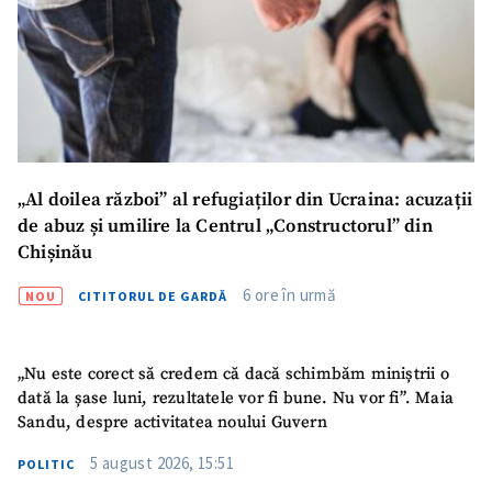
Titlu știre
+ Adaugă titlu
Fotografie
+ Încarcă imagine
Link media
+ Link media
„Al doilea război” al refugiaților din Ucraina: acuzații
de abuz și umilire la Centrul „Constructorul” din
Chișinău
Mesajul știrei
+ Mesajul știrei
6 ore în urmă
NOU
CITITORUL DE GARDĂ
CONTACT SURSĂ
„Nu este corect să credem că dacă schimbăm miniștrii o
Sursă anonimă
dată la șase luni, rezultatele vor fi bune. Nu vor fi”. Maia
Sandu, despre activitatea noului Guvern
Nume
+ Numele meu
5 august 2026, 15:51
POLITIC
Email
+ Emailul meu