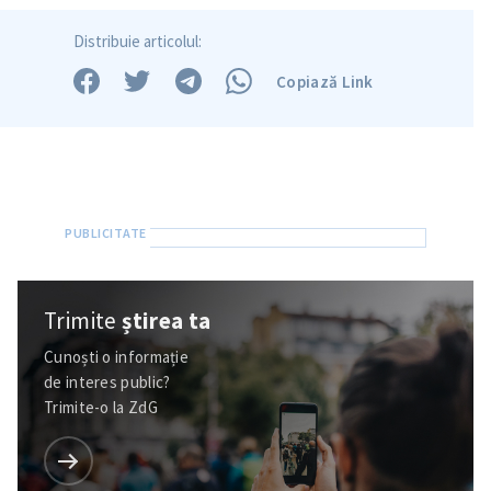
Distribuie articolul:
Copiază Link
Trimite
știrea ta
Cunoști o informație
de interes public?
Trimite-o la ZdG