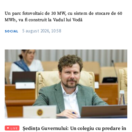
Un parc fotovoltaic de 30 MW, cu sistem de stocare de 60
Telefon
+ Telefon personal
MWh, va fi construit la Vadul lui Vodă
Am citit și sunt de
5 august 2026, 10:58
SOCIAL
acord cu
politica de
confidențialitate
.
TRIMITE ȘTIREA
Ședința Guvernului: Un colegiu cu predare în
LIVE