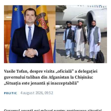
Vasile Tofan, despre vizita „oficială” a delegației
guvernului taliban din Afganistan la Chișinău:
„Situația este jenantă și inacceptabilă”
4 august 2026, 09:52
POLITIC
Guvernul anunță noi măsuri pentru gestionarea situației