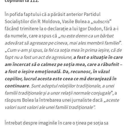
copilului la 112.
În pofida faptului că a părăsit anterior Partidul
Socialiștilor din R. Moldova, Vasile Bolea a „
subscris
”
făcând trimitere la o declarație a lui Igor Dodon, fără a-i
da numele, care a spus că „
nu este demn ca un bărbat
adevărat să agreseze pe cineva, mai ales membrii familiei
”.
„
Cum v-am și spus, la fel ca soția mea în prima ieșire, că de
fapt nu a fost un act de agresiune,
a fost o situație în care
am încercat să o calmez pe soția mea, care a răbufnit –
a fost o ieșire emoțională. Da, recunosc, în văzul
copiilor, lucrul acesta este ceea ce mă deranjează în
continuare
. Sunt adeptul relațiilor tradiționale, a unei
familii tradiționale și a unor relații normale conjugale
”, a
răspuns Bolea la întrebarea unei jurnaliste dacă „
aceste
valori sunt valori ale unei familii tradiționale”
.
Întrebat despre imaginile în care o ținea pe soția sa