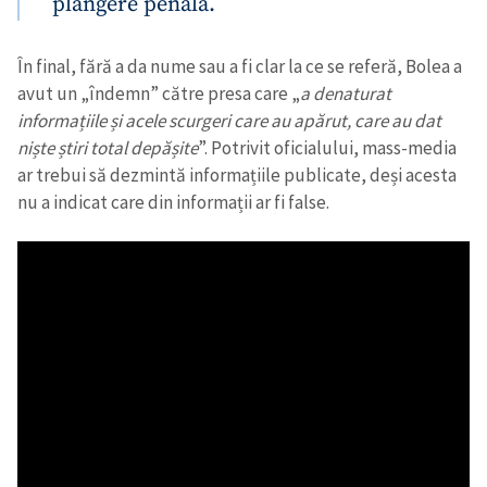
plângere penală.
În final, fără a da nume sau a fi clar la ce se referă, Bolea a
avut un „îndemn” către presa care „
a denaturat
informațiile și acele scurgeri care au apărut, care au dat
niște știri total depășite
”. Potrivit oficialului, mass-media
ar trebui să dezmintă informațiile publicate, deși acesta
nu a indicat care din informații ar fi false.