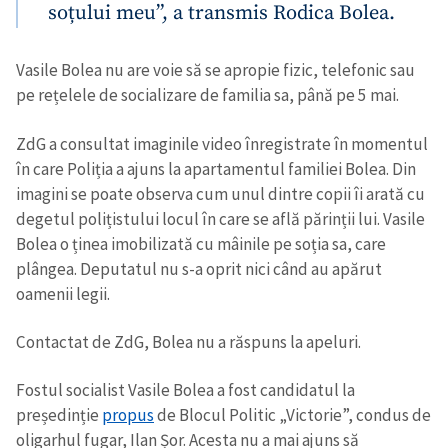
soțului meu”, a transmis Rodica Bolea.
Vasile Bolea nu are voie să se apropie fizic, telefonic sau
Mesajul știrei
+ Mesajul știrei
pe rețelele de socializare de familia sa, până pe 5 mai.
ZdG a consultat imaginile video înregistrate în momentul
CONTACT SURSĂ
în care Poliția a ajuns la apartamentul familiei Bolea. Din
Sursă anonimă
imagini se poate observa cum unul dintre copii îi arată cu
degetul polițistului locul în care se află părinții lui. Vasile
Nume
+ Numele meu
Bolea o ținea imobilizată cu mâinile pe soția sa, care
plângea. Deputatul nu s-a oprit nici când au apărut
Email
+ Emailul meu
oamenii legii.
Contactat de ZdG, Bolea nu a răspuns la apeluri.
Telefon
+ Telefon personal
Fostul socialist Vasile Bolea a fost candidatul la
Am citit și sunt de
președinție
propus
de Blocul Politic „Victorie”, condus de
acord cu
politica de
confidențialitate
.
oligarhul fugar, Ilan Șor. Acesta nu a mai ajuns să