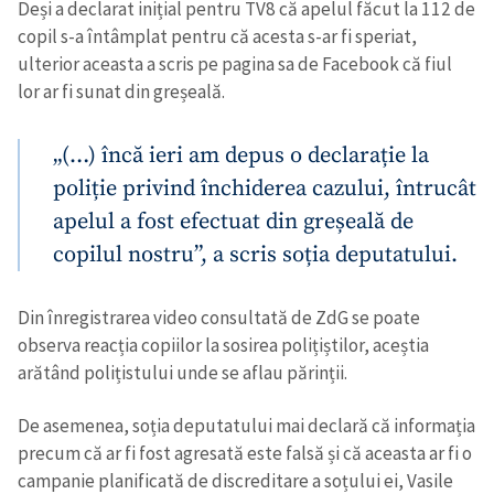
Deși a declarat inițial pentru TV8 că apelul făcut la 112 de
copil s-a întâmplat pentru că acesta s-ar fi speriat,
ulterior aceasta a scris pe pagina sa de Facebook că fiul
lor ar fi sunat din greșeală.
„(…) încă ieri am depus o declarație la
poliție privind închiderea cazului, întrucât
apelul a fost efectuat din greșeală de
copilul nostru”, a scris soția deputatului.
Din înregistrarea video consultată de ZdG se poate
observa reacția copiilor la sosirea polițiștilor, aceștia
arătând polițistului unde se aflau părinții.
De asemenea, soția deputatului mai declară că informația
precum că ar fi fost agresată este falsă și că aceasta ar fi o
campanie planificată de discreditare a soțului ei, Vasile