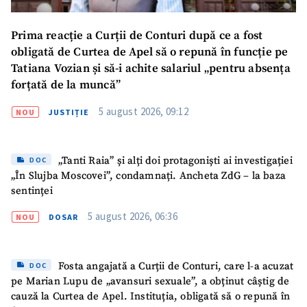
Prima reacție a Curții de Conturi după ce a fost
obligată de Curtea de Apel să o repună în funcție pe
Tatiana Vozian și să-i achite salariul „pentru absența
forțată de la muncă”
5 august 2026, 09:12
NOU
JUSTIȚIE
„Tanti Raia” și alți doi protagoniști ai investigației
DOC
„În Slujba Moscovei”, condamnați. Ancheta ZdG – la baza
sentinței
5 august 2026, 06:36
NOU
DOSAR
Fosta angajată a Curții de Conturi, care l-a acuzat
DOC
pe Marian Lupu de „avansuri sexuale”, a obținut câștig de
cauză la Curtea de Apel. Instituția, obligată să o repună în