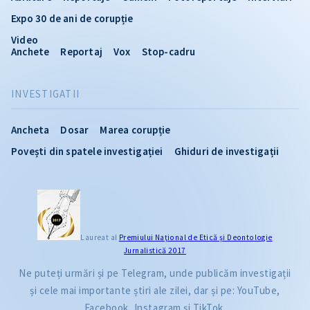
Expo 30 de ani de corupție
Video
Anchete
Reportaj
Vox
Stop-cadru
INVESTIGATII
Ancheta
Dosar
Marea corupție
Povești din spatele investigației
Ghiduri de investigații
Laureat al
Premiului Naţional de Etică și Deontologie
Jurnalistică 2017
Ne puteți urmări și pe Telegram, unde publicăm investigații
și cele mai importante știri ale zilei, dar și pe: YouTube,
Facebook, Instagram și TikTok.