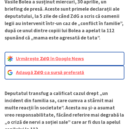
Vasile Bolea a susținut miercuri, 30 aprilie, un
briefing de presă. Aceste sunt primele declarații ale
deputatului, la 5 zile de când ZdG a scris că oamenii
legii au intervenit într-un caz de „conflict în familie”,
după ce unul dintre copiii lui Bolea a apelat la 112
spunând că „mama este agresată de tata”.
Urmărește
ZdG
în Google News
Adaugă
ZdG
ca sursă preferată
Deputatul transfug a calificat cazul drept „un
incident din familia sa, care cumva a stârnit mai
multe reacții în societate”. Acesta nu și-a asumat
vreo responsabilitate, făcând referire mai degrabă la
„o criză de nervi a soției sale” care ar fi dus la apelul