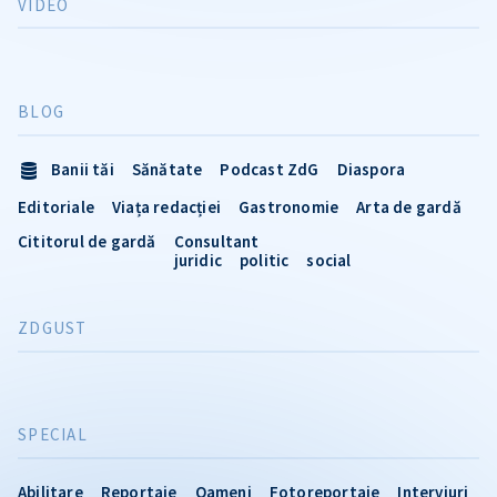
VIDEO
BLOG
Banii tăi
Sănătate
Podcast ZdG
Diaspora
Editoriale
Viața redacției
Gastronomie
Arta de gardă
Cititorul de gardă
Consultant
juridic
politic
social
ZDGUST
SPECIAL
Abilitare
Reportaje
Oameni
Fotoreportaje
Interviuri