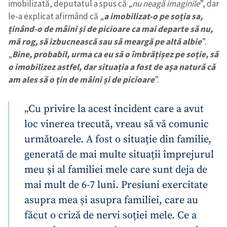
imobilizată, deputatul a spus că „
nu neagă imaginile
”, dar
le-a explicat afirmând că „
a imobilizat-o pe soția sa,
ținând-o de mâini și de picioare ca mai departe să nu,
mă rog, să izbucnească sau să meargă pe altă albie
”.
„
Bine, probabil, urma ca eu să o îmbrățișez pe soție, să
o imobilizez astfel, dar situația a fost de așa natură că
am ales să o țin de mâini și de picioare
”.
„Cu privire la acest incident care a avut
loc vinerea trecută, vreau să vă comunic
următoarele. A fost o situație din familie,
generată de mai multe situații împrejurul
meu și al familiei mele care sunt deja de
mai mult de 6-7 luni. Presiuni exercitate
asupra mea și asupra familiei, care au
făcut o criză de nervi soției mele. Ce a