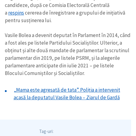
candideze, după ce Comisia Electorală Centrală
TRIMITE ȘTIREA
a
respins
cererea de înregistrare a grupului de inițiativă
pentru susținerea lui.
Vasile Bolea a devenit deputat în Parlament în 2014, când
a fost ales pe listele Partidului Socialiștilor. Ulterior, a
obținut și alte două mandate de parlamentar la scrutinul
parlamentar din 2019, pe listele PSRM, și la alegerile
parlamentare anticipate din iulie 2021 – pe listele
Blocului Comuniștilor și Socialiștilor.
„Mama este agresată de tata”. Poliția a intervenit
acasă la deputatul Vasile Bolea – Ziarul de Gardă
Tag-uri: