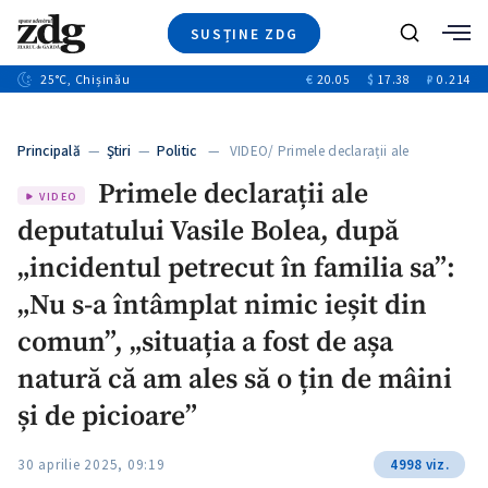
SUSȚINE ZDG
+8
Caută
+4
25
°C
, Chișinău
€
20.05
$
17.38
₽
0.214
Ştiri
+12
+1
+1
Investigatii
Banii tăi
+5
Principală
—
Ştiri
—
Politic
— VIDEO/ Primele declarații ale
Video
deputatului…
Primele declarații ale
Special
VIDEO
deputatului Vasile Bolea, după
Blog
ZdGust
„incidentul petrecut în familia sa”:
„Nu s-a întâmplat nimic ieșit din
comun”, „situația a fost de așa
natură că am ales să o țin de mâini
și de picioare”
30 aprilie 2025, 09:19
4998 viz.