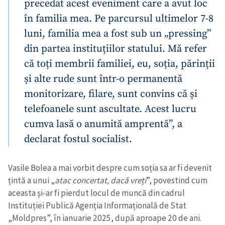
precedat acest eveniment care a avut loc
în familia mea. Pe parcursul ultimelor 7-8
luni, familia mea a fost sub un „pressing”
din partea instituțiilor statului. Mă refer
că toți membrii familiei, eu, soția, părinții
și alte rude sunt într-o permanentă
monitorizare, filare, sunt convins că și
telefoanele sunt ascultate. Acest lucru
cumva lasă o anumită amprentă”, a
declarat fostul socialist.
Vasile Bolea a mai vorbit despre cum soția sa ar fi devenit
țintă a unui „
atac concertat, dacă vreți
”, povestind cum
aceasta și-ar fi pierdut locul de muncă din cadrul
Instituției Publică Agenția Informațională de Stat
„Moldpres”, în ianuarie 2025, după aproape 20 de ani.