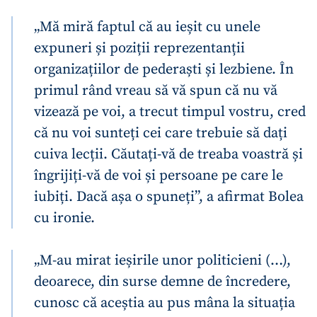
„Mă miră faptul că au ieșit cu unele
expuneri și poziții reprezentanții
organizațiilor de pederaști și lezbiene. În
primul rând vreau să vă spun că nu vă
vizează pe voi, a trecut timpul vostru, cred
că nu voi sunteți cei care trebuie să dați
cuiva lecții. Căutați-vă de treaba voastră și
îngrijiți-vă de voi și persoane pe care le
iubiți. Dacă așa o spuneți”, a afirmat Bolea
cu ironie.
„M-au mirat ieșirile unor politicieni (…),
deoarece, din surse demne de încredere,
cunosc că aceștia au pus mâna la situația