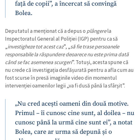
față de copii”, a încercat să convingă
Bolea.
Deputatul a menționat că a depus o
plângere
la
Inspectoratul General al Poliției (IGP) pentru ca să
„
investigheze tot acest caz
”, „
să fie trase persoanele
responsabile la răspundere deoarece nu este prima dată
când se fac asemenea scurgeri
”. Totuși, acesta spune că
nu crede că investigația desfășurată pentru a afla cum au
fost scurse în presă imaginile video din momentul
intervenției oamenilor legii „va fi dusă până la sfârșit”.
„Nu cred acești oameni din două motive.
Primul – îi cunosc cine sunt, al doilea – nu
cunosc până la urmă cine sunt ei”, a notat
Bolea, care ar urma să depună și o