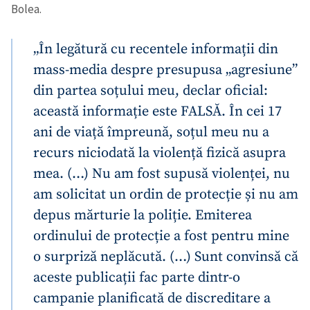
Bolea.
„În legătură cu recentele informații din
mass-media despre presupusa „agresiune”
din partea soțului meu, declar oficial:
această informație este FALSĂ. În cei 17
ani de viață împreună, soțul meu nu a
recurs niciodată la violență fizică asupra
mea. (…) Nu am fost supusă violenței, nu
am solicitat un ordin de protecție și nu am
ȘTIREA MEA
depus mărturie la poliție. Emiterea
Titlu știre
+ Adaugă titlu
ordinului de protecție a fost pentru mine
o surpriză neplăcută. (…) Sunt convinsă că
Fotografie
+ Încarcă imagine
aceste publicații fac parte dintr-o
campanie planificată de discreditare a
Link media
+ Link media