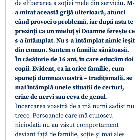
de eliberarea a soției mele din serviciu.
M-
a mirat această grijă ulterioară, atunci
când provoci o problemă, iar după asta te
prezinți ca un mieluț și Doamne ferește ce
s-a întâmplat. Nu s-a întâmplat nimic ieșit
din comun. Suntem o familie sănătoasă.
Trimite o informație
Despre ZdG
În căsătorie de 16 ani, în care educăm doi
in English
на русском
copii. Evident, ca în orice familie, cum
spuneți dumneavoastră – tradițională, se
mai întâmplă unele situații de certuri,
crize de nervi sau ceva de genul
.
Încercarea voastră de a mă numi sadist nu
trece. Persoanele care mă cunoscu
niciodată nu au văzut comportament
deviant față de familie, soție și mai ales