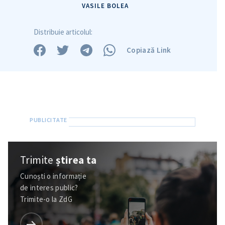
VASILE BOLEA
Distribuie articolul:
Copiază Link
Trimite
știrea ta
Cunoști o informație
de interes public?
Trimite-o la ZdG