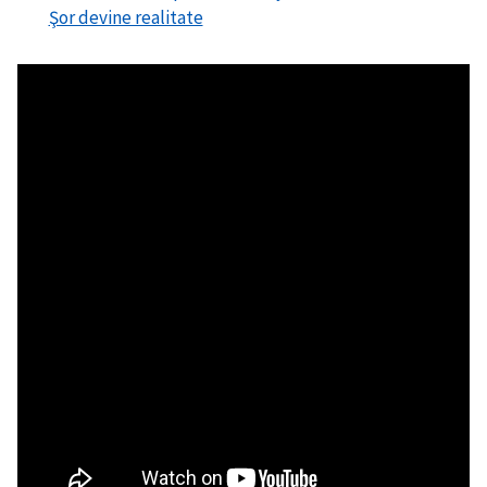
Şor devine realitate
Trimite o informație
Despre ZdG
in English
на русском