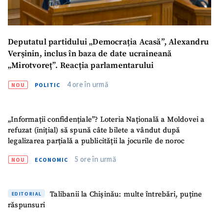
Mesajul știrei
+ Mesajul știrei
Deputatul partidului „Democrația Acasă”, Alexandru
CONTACT SURSĂ
Verșinin, inclus în baza de date ucraineană
Sursă anonimă
„Mirotvoreț”. Reacția parlamentarului
Nume
+ Numele meu
4 ore în urmă
NOU
POLITIC
Email
+ Emailul meu
„Informații confidențiale”? Loteria Națională a Moldovei a
refuzat (inițial) să spună câte bilete a vândut după
Telefon
+ Telefon personal
legalizarea parțială a publicității la jocurile de noroc
5 ore în urmă
NOU
ECONOMIC
Am citit și sunt de
acord cu
politica de
confidențialitate
.
Talibanii la Chișinău: multe întrebări, puține
EDITORIAL
TRIMITE ȘTIREA
răspunsuri