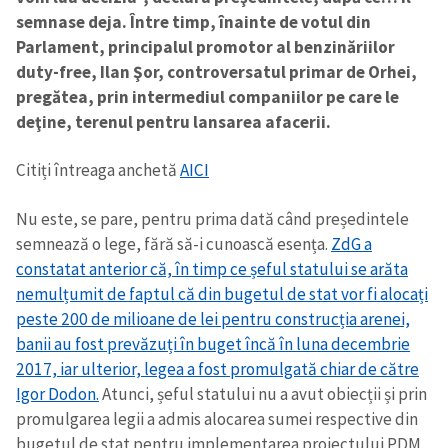
semnase deja. Între timp, înainte de votul din
Parlament, principalul promotor al benzinăriilor
duty-free, Ilan Şor, controversatul primar de Orhei,
pregătea, prin intermediul companiilor pe care le
deţine, terenul pentru lansarea afacerii.
Citiți întreaga anchetă
AICI
Nu este, se pare, pentru prima dată când președintele
semnează o lege, fără să-i cunoască esența.
ZdG a
constatat anterior că, în timp ce șeful statului se arăta
nemulțumit de faptul că din bugetul de stat vor fi alocați
peste 200 de milioane de lei pentru construcția arenei,
banii au fost prevăzuți în buget încă în luna decembrie
2017, iar ulterior, legea a fost promulgată chiar de către
Igor Dodon.
Atunci, șeful statului nu a avut obiecții și prin
promulgarea legii a admis alocarea sumei respective din
bugetul de stat pentru implementarea proiectului PDM.