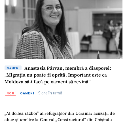
SUSȚINE
Anastasia Pârvan, membră a diasporei:
OAMENI
„Migrația nu poate fi oprită. Important este ca
Moldova să-i facă pe oameni să revină”
9 ore în urmă
NOU
OAMENI
„Al doilea război” al refugiaților din Ucraina: acuzații de
abuz și umilire la Centrul „Constructorul” din Chișinău