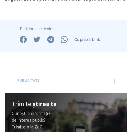
Distribuie articolul:
Copiază Link
Trimite
știrea ta
Cunoști o informație
de interes public?
Trimite-o la ZdG