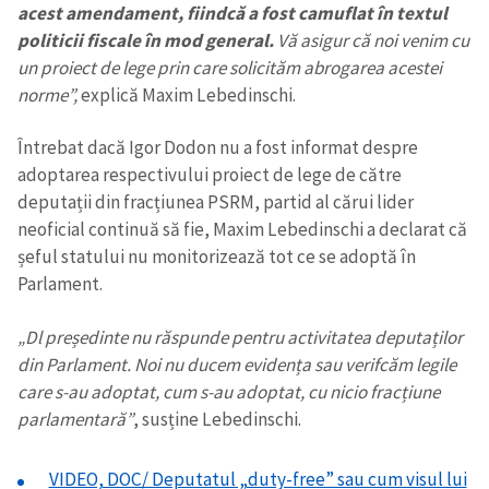
acest amendament, fiindcă a fost camuflat în textul
politicii fiscale în mod general.
Vă asigur că noi venim cu
un proiect de lege prin care solicităm abrogarea acestei
norme”,
explică Maxim Lebedinschi.
Întrebat dacă Igor Dodon nu a fost informat despre
adoptarea respectivului proiect de lege de către
deputații din fracțiunea PSRM, partid al cărui lider
neoficial continuă să fie, Maxim Lebedinschi a declarat că
șeful statului nu monitorizează tot ce se adoptă în
Parlament.
„Dl președinte nu răspunde pentru activitatea deputaților
din Parlament. Noi nu ducem evidența sau verifcăm legile
care s-au adoptat, cum s-au adoptat, cu nicio fracțiune
parlamentară”
, susține Lebedinschi.
VIDEO, DOC/ Deputatul „duty-free” sau cum visul lui