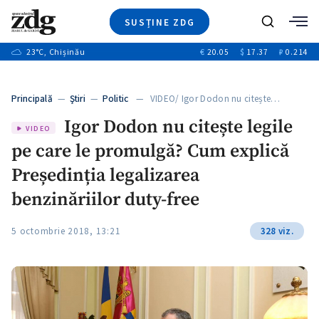
SUSȚINE ZDG
Caută
+2
23
°C
, Chișinău
€
20.05
$
17.37
₽
0.214
Ştiri
+6
+3
Investigatii
Banii tăi
+5
Principală
—
Ştiri
—
Politic
— VIDEO/ Igor Dodon nu citește…
Video
+1
+1
Igor Dodon nu citește legile
Special
VIDEO
pe care le promulgă? Cum explică
Blog
+2
ZdGust
Președinția legalizarea
+1
benzinăriilor duty-free
5 octombrie 2018, 13:21
328 viz.