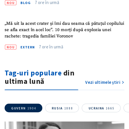
7 ore în urmă
NOU
BLOG
„Mă uit la acest crater și îmi dau seama că pătuțul copilului
se afla exact în acel loc”. 10 morți după explozia unei
rachete: tragedia familiei Voronov
7 ore în urmă
NOU
EXTERN
Tag-uri populare
din
ultima lună
Vezi ultimele știri
GUVERN
1904
RUSIA
1888
UCRAINA
1665