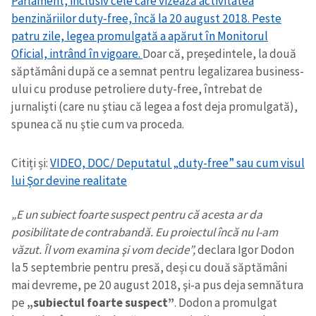
Parlament, inclusiv cele care vizează activitatea
benzinăriilor duty-free, încă la 20 august 2018. Peste
patru zile, legea promulgată a apărut în Monitorul
Oficial, intrând în vigoare.
Doar că, preşedintele, la două
săptămâni după ce a semnat pentru legalizarea business-
ului cu produse petroliere duty-free, întrebat de
jurnalişti (care nu ştiau că legea a fost deja promulgată),
spunea că nu ştie cum va proceda.
Citiți și:
VIDEO, DOC/ Deputatul „duty-free” sau cum visul
lui Şor devine realitate
„E un subiect foarte suspect pentru că acesta ar da
posibilitate de contrabandă. Eu proiectul încă nu l-am
văzut. Îl vom examina şi vom decide”,
declara Igor Dodon
la 5 septembrie pentru presă, deși cu două săptămâni
mai devreme, pe 20 august 2018, şi-a pus deja semnătura
pe
„subiectul foarte suspect”
. Dodon a promulgat