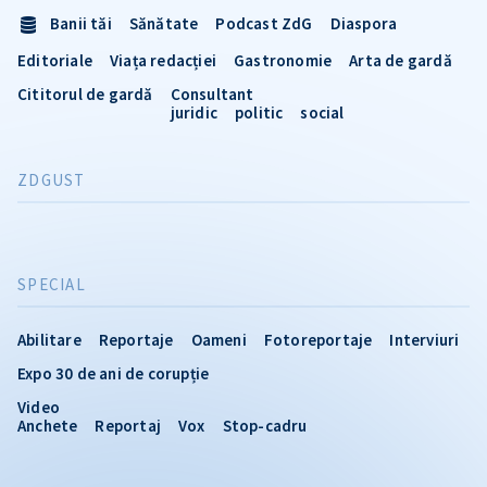
Banii tăi
Sănătate
Podcast ZdG
Diaspora
Editoriale
Viața redacției
Gastronomie
Arta de gardă
Cititorul de gardă
Consultant
juridic
politic
social
ZDGUST
SPECIAL
Abilitare
Reportaje
Oameni
Fotoreportaje
Interviuri
Expo 30 de ani de corupție
Video
Anchete
Reportaj
Vox
Stop-cadru