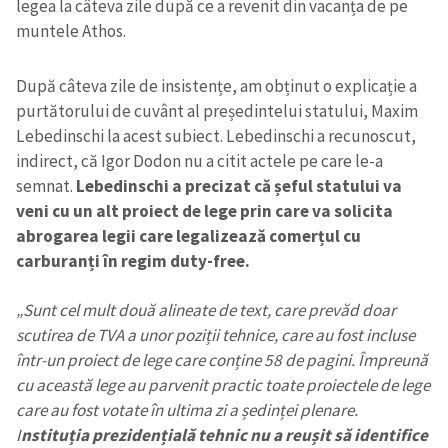
legea la câteva zile după ce a revenit din vacanța de pe
muntele Athos.
După câteva zile de insistențe, am obținut o explicație a
purtătorului de cuvânt al președintelui statului, Maxim
Lebedinschi la acest subiect. Lebedinschi a recunoscut,
indirect, că Igor Dodon nu a citit actele pe care le-a
semnat.
Lebedinschi a precizat că șeful statului va
veni cu un alt proiect de lege prin care va solicita
abrogarea legii care legalizează comerțul cu
carburanți în regim duty-free.
„Sunt cel mult două alineate de text, care prevăd doar
scutirea de TVA a unor poziții tehnice, care au fost incluse
într-un proiect de lege care conține 58 de pagini. Împreună
cu această lege au parvenit practic toate proiectele de lege
care au fost votate în ultima zi a ședinței plenare.
I
nstituția prezidențială tehnic nu a reușit să identifice