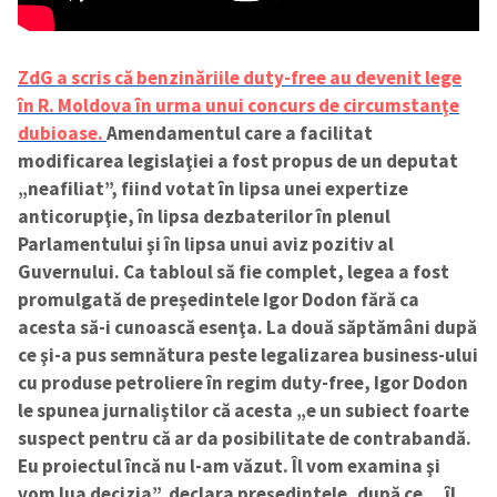
ZdG a scris că benzinăriile duty-free au devenit lege
în R. Moldova în urma unui concurs de circumstanţe
dubioase.
Amendamentul care a facilitat
modificarea legislaţiei a fost propus de un deputat
„neafiliat”, fiind votat în lipsa unei expertize
anticorupţie, în lipsa dezbaterilor în plenul
Parlamentului şi în lipsa unui aviz pozitiv al
Guvernului. Ca tabloul să fie complet, legea a fost
promulgată de preşedintele Igor Dodon fără ca
acesta să-i cunoască esenţa. La două săptămâni după
ce şi-a pus semnătura peste legalizarea business-ului
cu produse petroliere în regim duty-free, Igor Dodon
le spunea jurnaliştilor că acesta „e un subiect foarte
suspect pentru că ar da posibilitate de contrabandă.
Eu proiectul încă nu l-am văzut. Îl vom examina şi
vom lua decizia”, declara preşedintele, după ce… îl