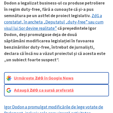
Dodon a legalizat business-ul cu produse petroliere
în regim duty-free, fără a cunoaște că și-a pus
semnătura pe un astfel de proiect legislativ.
ZdG a
constatat, în ancheta „Deputatul „duty-free” sau cum
visul lui Şor devine realitate”
că președintele Igor
Dodon, d
eși promulgase deja de două
săptămâni modificarea legislației în favoarea
benzinăriilor duty-free, întrebat de jurnaliști,
declara că încă nu a văzut proiectul și că acesta este
„un subiect foarte suspect”.
Urmărește
ZdG
în Google News
Adaugă
ZdG
ca sursă preferată
Igor Dodon a promulgat modificările de lege votate de