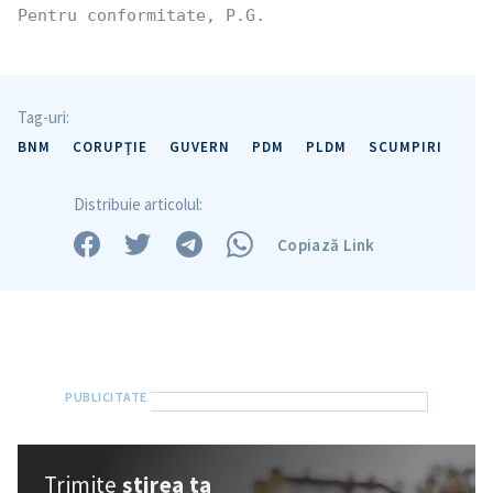
Pentru conformitate, P.G.
Tag-uri:
BNM
CORUPŢIE
GUVERN
PDM
PLDM
SCUMPIRI
Distribuie articolul:
Copiază Link
Trimite
știrea ta