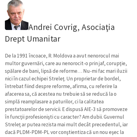
Andrei Covrig, Asociaţia
Drept Umanitar
De la 1991 încoace, R. Moldova a avut nenorocul mai
multor guvernări, care au nenorocit-o prin jaf, corupţie,
spălare de bani, lipsă de reforme… Nu-mi fac mari iluzii
nici în cazul echipei Streleţ. Un proprietar de bordel,
întrebat fiind despre reforme, afirma, cu referire la
afacerea sa, că acestea nu trebuie să se reducă la o
simplă reamplasare a paturilor, ci la calitatea
prestatoarelor de servicii. E dispusă AIE-3 să promoveze
în funcţii profesionişti cu caracter? Am dubii. Guvernul
Streleţ ar putea rezista mai mult decât precedentul, iar
dacă PLDM-PDM-PL vor conştientiza că un nou eşec la