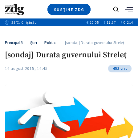
SUSȚINE ZDG
+4
Caută
+1
23
°C
, Chișinău
€
20.05
$
17.37
₽
0.214
Ştiri
+13
+10
Investigatii
Banii tăi
+3
Principală
—
Ştiri
—
Politic
— [sondaj] Durata guvernului Streleţ
Video
[sondaj] Durata guvernului Streleţ
Special
Blog
16 august 2015, 16:45
458 viz.
+1
ZdGust