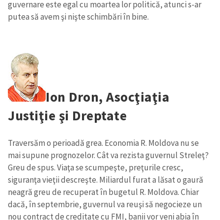
guvernare este egal cu moartea lor politică, atunci s-ar
putea să avem şi nişte schimbări în bine.
Ion Dron, Asocţiaţia
Justiţie şi Dreptate
Traversăm o perioadă grea. Economia R. Moldova nu se
mai supune prognozelor. Cât va rezista guvernul Streleţ?
Greu de spus. Viaţa se scumpeşte, preţurile cresc,
siguranţa vieţii descreşte. Miliardul furat a lăsat o gaură
neagră greu de recuperat în bugetul R. Moldova. Chiar
dacă, în septembrie, guvernul va reuşi să negocieze un
nou contract de creditate cu FMI, banii vor veni abia în