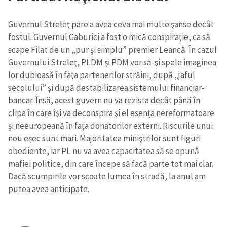
Guvernul Streleţ pare a avea ceva mai multe şanse decât
fostul. Guvernul Gaburici a fost o mică conspiraţie, ca să
scape Filat de un „pur şi simplu” premier Leancă. În cazul
Guvernului Streleţ, PLDM şi PDM vor să-şi spele imaginea
lor dubioasă în faţa partenerilor străini, după „jaful
secolului” şi după destabilizarea sistemului financiar-
bancar. Însă, acest guvern nu va rezista decât până în
clipa în care îşi va deconspira şi el esenţa nereformatoare
şi neeuropeană în faţa donatorilor externi. Riscurile unui
nou eşec sunt mari. Majoritatea miniştrilor sunt figuri
obediente, iar PL nu va avea capacitatea să se opună
mafiei politice, din care începe să facă parte tot mai clar.
Dacă scumpirile vor scoate lumea în stradă, la anul am
putea avea anticipate.