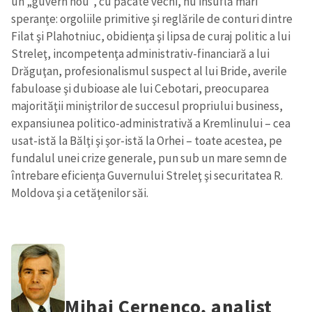
un „guvern nou”, cu păcate vechi, nu insuflă mari
Trimite o informație
Despre ZdG
speranţe: orgoliile primitive şi reglările de conturi dintre
in English
на русском
Filat şi Plahotniuc, obidienţa şi lipsa de curaj politic a lui
Streleţ, incompetenţa administrativ-financiară a lui
Drăguţan, profesionalismul suspect al lui Bride, averile
fabuloase şi dubioase ale lui Cebotari, preocuparea
majorităţii miniştrilor de succesul propriului business,
expansiunea politico-administrativă a Kremlinului – cea
usat-istă la Bălţi şi şor-istă la Orhei – toate acestea, pe
fundalul unei crize generale, pun sub un mare semn de
întrebare eficienţa Guvernului Streleţ şi securitatea R.
Moldova şi a cetăţenilor săi.
Mihai Cernenco, analist