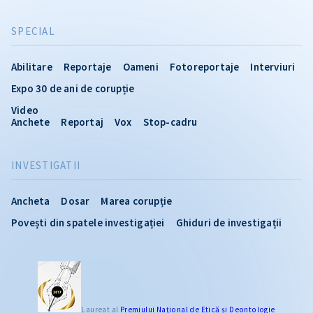
SPECIAL
Abilitare
Reportaje
Oameni
Fotoreportaje
Interviuri
Expo 30 de ani de corupție
Video
Anchete
Reportaj
Vox
Stop-cadru
INVESTIGATII
Ancheta
Dosar
Marea corupție
Povești din spatele investigației
Ghiduri de investigații
Laureat al
Premiului Naţional de Etică și Deontologie