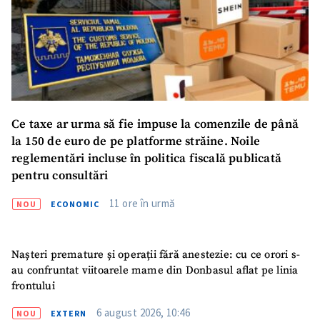
Link media
+ Link media
Mesajul știrei
+ Mesajul știrei
Ce taxe ar urma să fie impuse la comenzile de până
la 150 de euro de pe platforme străine. Noile
CONTACT SURSĂ
reglementări incluse în politica fiscală publicată
Sursă anonimă
pentru consultări
Nume
11 ore în urmă
+ Numele meu
NOU
ECONOMIC
Email
+ Emailul meu
Nașteri premature și operații fără anestezie: cu ce orori s-
au confruntat viitoarele mame din Donbasul aflat pe linia
Telefon
+ Telefon personal
frontului
6 august 2026, 10:46
NOU
EXTERN
Am citit și sunt de