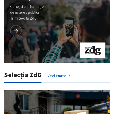
Cunoști o informație
de interes public?
Trimite-o la ZdG
Selecția ZdG
Vezi toate
ȘTIREA MEA
Titlu știre
+ Adaugă titlu
Fotografie
+ Încarcă imagine