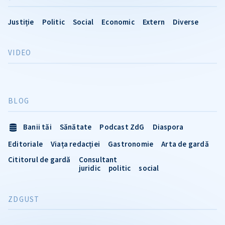
Justiție
Politic
Social
Economic
Extern
Diverse
VIDEO
BLOG
Banii tăi
Sănătate
Podcast ZdG
Diaspora
Editoriale
Viața redacției
Gastronomie
Arta de gardă
Cititorul de gardă
Consultant
juridic
politic
social
ZDGUST