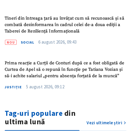
acord cu
politica de
confidențialitate
.
Tineri din întreaga țară au învățat cum să recunoască și să
TRIMITE ȘTIREA
combată dezinformarea în cadrul celei de-a doua ediții a
Taberei de Reziliență Informațională
6 august 2026, 09:43
NOU
SOCIAL
Prima reacție a Curții de Conturi după ce a fost obligată de
Curtea de Apel să o repună în funcție pe Tatiana Vozian și
să-i achite salariul „pentru absența forțată de la muncă”
5 august 2026, 09:12
JUSTIȚIE
Tag-uri populare
din
ultima lună
Vezi ultimele știri