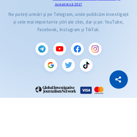
Jurnalistică 2017
Ne puteți urmări și pe Telegram, unde publicăm investigații
și cele mai importante știri ale zilei, dar și pe: YouTube,
Facebook, Instagram și TikTok.
CITEȘTE
Citește articolul
Copiază Link
ZdG este membru al rețelei globale a jurnaliștilor de investigație (GIJN).
2004—2026 © Ziarul de Gardă.
Toate drepturile rezervate.
Dezvoltat de
SENSMEDIA