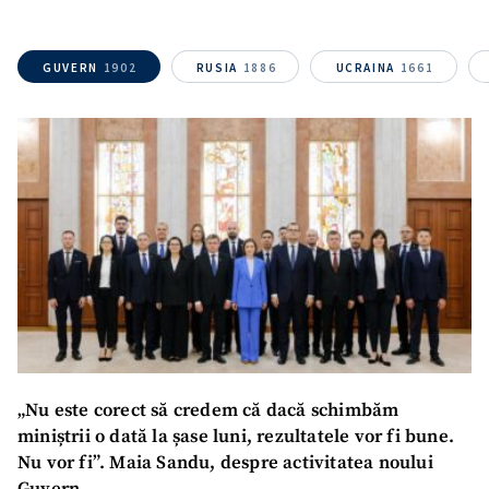
GUVERN
1902
RUSIA
1886
UCRAINA
1661
SUSȚINE
„Nu este corect să credem că dacă schimbăm
miniștrii o dată la șase luni, rezultatele vor fi bune.
Nu vor fi”. Maia Sandu, despre activitatea noului