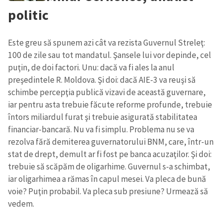
politic
Este greu să spunem azi cât va rezista Guvernul Streleţ:
100 de zile sau tot mandatul. Şansele lui vor depinde, cel
puţin, de doi factori. Unu: dacă va fi ales la anul
preşedintele R. Moldova. Şi doi: dacă AIE-3 va reuşi să
schimbe percepţia publică vizavi de această guvernare,
iar pentru asta trebuie făcute reforme profunde, trebuie
întors miliardul furat şi trebuie asigurată stabilitatea
financiar-bancară. Nu va fi simplu. Problema nu se va
rezolva fără demiterea guvernatorului BNM, care, într-un
stat de drept, demult ar fi fost pe banca acuzaţilor. Şi doi:
trebuie să scăpăm de oligarhime. Guvernul s-a schimbat,
iar oligarhimea a rămas în capul mesei. Va pleca de bună
voie? Puţin probabil. Va pleca sub presiune? Urmează să
vedem.