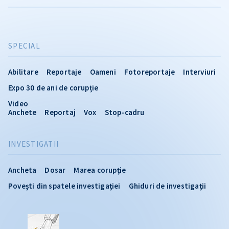
SPECIAL
Abilitare
Reportaje
Oameni
Fotoreportaje
Interviuri
Expo 30 de ani de corupție
Video
Anchete
Reportaj
Vox
Stop-cadru
INVESTIGATII
Ancheta
Dosar
Marea corupție
Povești din spatele investigației
Ghiduri de investigații