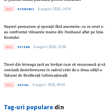
6 august 2026, 14:54
NOU
ECONOMIC
Nașteri premature și operații fără anestezie: cu ce orori s-
au confruntat viitoarele mame din Donbasul aflat pe linia
frontului
6 august 2026, 10:46
NOU
EXTERN
Tineri din întreaga țară au învățat cum să recunoască și să
combată dezinformarea în cadrul celei de-a doua ediții a
Taberei de Reziliență Informațională
6 august 2026, 09:43
NOU
SOCIAL
SUSȚINE
Tag-uri populare
din