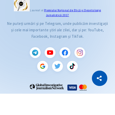
Laureat al
Premiului Naţional de Etică și Deontologie
Jurnalistică 2017
Ne puteți urmări și pe Telegram, unde publicăm investigații
și cele mai importante știri ale zilei, dar și pe: YouTube,
Facebook, Instagram și TikTok.
CITEȘTE
Citește articolul
Copiază Link
ZdG este membru al rețelei globale a jurnaliștilor de investigație (GIJN).
2004—2026 © Ziarul de Gardă.
Toate drepturile rezervate.