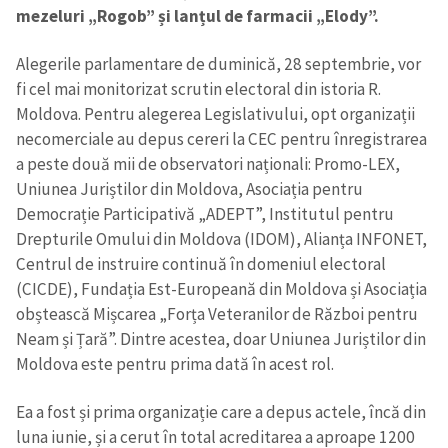
mezeluri „Rogob” și lanțul de farmacii „Elody”.
Alegerile parlamentare de duminică, 28 septembrie, vor
fi cel mai monitorizat scrutin electoral din istoria R.
Moldova. Pentru alegerea Legislativului, opt organizații
necomerciale au depus cereri la CEC pentru înregistrarea
a peste două mii de observatori naționali: Promo-LEX,
Uniunea Juriștilor din Moldova, Asociația pentru
Democrație Participativă „ADEPT”, Institutul pentru
Drepturile Omului din Moldova (IDOM), Alianța INFONET,
Centrul de instruire continuă în domeniul electoral
(CICDE), Fundația Est-Europeană din Moldova și Asociația
obștească Mișcarea „Forța Veteranilor de Război pentru
Neam și Țară”. Dintre acestea, doar Uniunea Juriștilor din
Moldova este pentru prima dată în acest rol.
Ea a fost și prima organizație care a depus actele, încă din
luna iunie, și a cerut în total acreditarea a aproape 1200