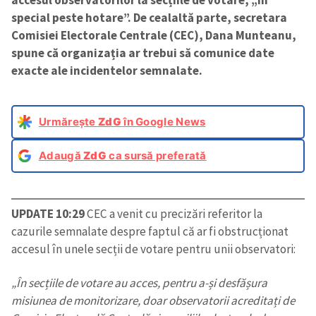
accesul observatorilor la secțiile de votare, „în
special peste hotare”. De cealaltă parte, secretara
Comisiei Electorale Centrale (CEC), Dana Munteanu,
spune că organizația ar trebui să comunice date
exacte ale incidentelor semnalate.
Urmărește
ZdG
în Google News
Adaugă
ZdG
ca sursă preferată
UPDATE 10:29
CEC a venit cu precizări referitor la
cazurile semnalate despre faptul că ar fi obstrucționat
accesul în unele secții de votare pentru unii observatori:
„În secțiile de votare au acces, pentru a-și desfășura
misiunea de monitorizare, doar observatorii acreditați de