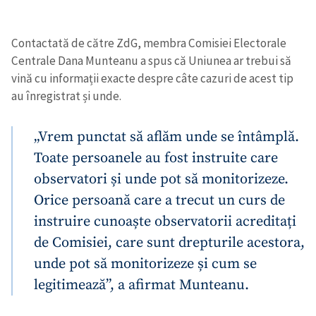
Contactată de către ZdG, membra Comisiei Electorale
Centrale Dana Munteanu a spus că Uniunea ar trebui să
vină cu informații exacte despre câte cazuri de acest tip
au înregistrat și unde.
„Vrem punctat să aflăm unde se întâmplă.
Toate persoanele au fost instruite care
observatori și unde pot să monitorizeze.
Orice persoană care a trecut un curs de
Trimite o informație
Despre ZdG
instruire cunoaște observatorii acreditați
in English
на русском
de Comisiei, care sunt drepturile acestora,
unde pot să monitorizeze și cum se
legitimează”, a afirmat Munteanu.