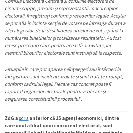
Comisia Electorală Centrală și consiliile electorale de
circumscripție, precum și reprezentanții concurenților
electorali, înregistrați conform prevederilor legale. Aceștia
se pot afla în incinta secției de votare pe întreaga durată a
zilei alegerilor, de la deschiderea urnelor de vot și până la
numărarea buletinelor și totalizarea rezultatelor. Au fost
emise proceduri clare pentru această activitate, iar
membrii birourilor electorale sunt instruiți să le respecte.
Situațiile în care pot apărea neînțelegeri sau întârzieri la
înregistrare sunt incidente izolate și sunt tratate prompt,
conform cadrului legal. Fiecare caz concret poate fi
raportat organelor electorale pentru verificare și
asigurarea corectitudinii procesului
”.
ZdG a
scris
anterior că 15 agenți economici, dintre
care unul afiliat unui concurent electoral, sunt
sponsorii Uniunii Juriștilor din Moldova, o entitate