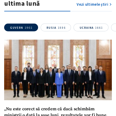
ultima lună
Vezi ultimele știri
GUVERN
1902
RUSIA
1886
UCRAINA
1661
„Nu este corect să credem că dacă schimbăm
miniștrii o dată la șase luni, rezultatele vor fi bune.