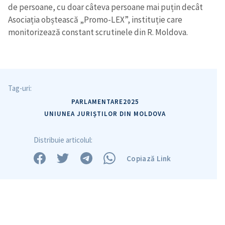
de persoane, cu doar câteva persoane mai puțin decât
Asociația obștească „Promo-LEX”, instituție care
monitorizează constant scrutinele din R. Moldova.
Tag-uri:
PARLAMENTARE2025
UNIUNEA JURIȘTILOR DIN MOLDOVA
Distribuie articolul:
Copiază Link
ȘTIREA MEA
Titlu știre
+ Adaugă titlu