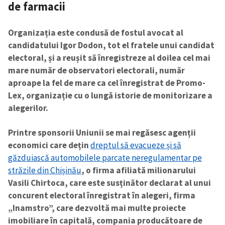
de farmacii
Organizația este condusă de fostul avocat al
candidatului Igor Dodon, tot el fratele unui candidat
electoral, și a reușit să înregistreze al doilea cel mai
mare număr de observatori electorali, număr
aproape la fel de mare ca cel înregistrat de Promo-
Lex, organizație cu o lungă istorie de monitorizare a
alegerilor.
Printre sponsorii Uniunii se mai regăsesc agenții
economici care dețin
dreptul să evacueze și să
găzduiască automobilele parcate neregulamentar pe
străzile din Chișinău
, o firma afiliată milionarului
Vasili Chirtoca, care este susținător declarat al unui
concurent electoral înregistrat în alegeri, firma
„Inamstro”, care dezvoltă mai multe proiecte
imobiliare în capitală, compania producătoare de