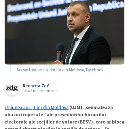
Sursa: Uniunea Juriștilor din Moldova/Facebook
Redacția ZdG
38.63 mii de articole
Uniunea Juriștilor din Moldova
(UJM) „semnalează
abuzuri repetate” ale președinților birourilor
electorale ale secțiilor de votare (BESV), care ar bloca