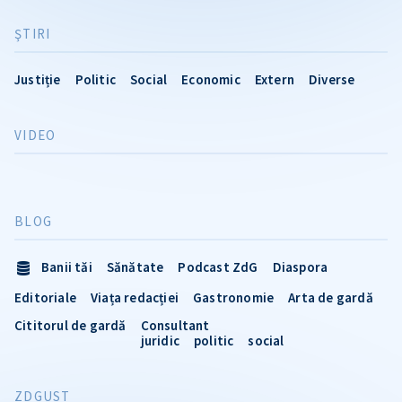
ŞTIRI
Justiție
Politic
Social
Economic
Extern
Diverse
VIDEO
BLOG
Banii tăi
Sănătate
Podcast ZdG
Diaspora
Editoriale
Viața redacției
Gastronomie
Arta de gardă
Cititorul de gardă
Consultant
juridic
politic
social
ZDGUST