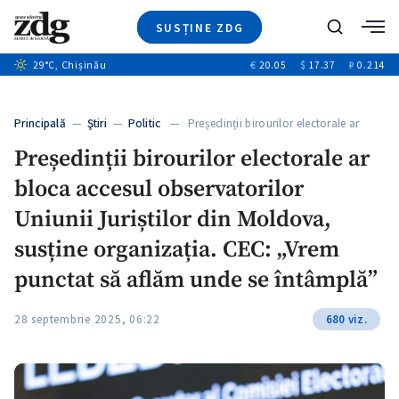
SUSȚINE ZDG
+4
Caută
29
°C
, Chișinău
€
20.05
$
17.37
₽
0.214
Ştiri
+12
+12
Investigatii
Banii tăi
+1
+4
Principală
—
Ştiri
—
Politic
— Președinții birourilor electorale ar
Video
bloca…
Președinții birourilor electorale ar
Special
bloca accesul observatorilor
Blog
+1
ZdGust
Uniunii Juriștilor din Moldova,
susține organizația. CEC: „Vrem
punctat să aflăm unde se întâmplă”
28 septembrie 2025, 06:22
680 viz.