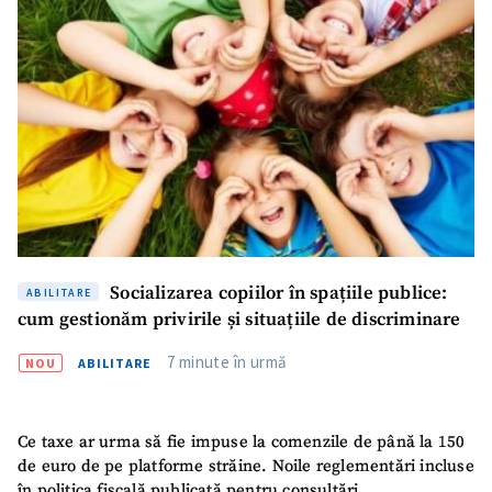
Am citit și sunt de
acord cu
politica de
confidențialitate
.
TRIMITE ȘTIREA
Socializarea copiilor în spațiile publice:
ABILITARE
cum gestionăm privirile și situațiile de discriminare
7 minute în urmă
NOU
ABILITARE
Ce taxe ar urma să fie impuse la comenzile de până la 150
de euro de pe platforme străine. Noile reglementări incluse
în politica fiscală publicată pentru consultări