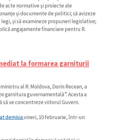
e acte normative și proiecte ale
onanțe și documente de politici; să avizeze
e legi, și să examineze propuneri legislative;
mplică angajamente financiare pentru R.
mediat la formarea garniturii
ministru al R. Moldova, Dorin Recean, a
ze garnitura guvernamentală”. Acesta a
ă să se concentreze viitorul Guvern.
țat demisia
vineri, 10 februarie, într-un