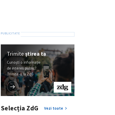
Trimite
știrea ta
Cunoști o informație
de interes public?
Trimite-o la ZdG
Selecția ZdG
Vezi toate