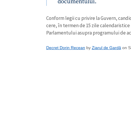
documentului.
Conform legii cu privire la Guvern, cand
cere, în termen de 15 zile calendaristic
Parlamentului asupra programului de activ
Decret Dorin Recean
by
Ziarul de Gardă
on S
ȘTIREA MEA
Titlu știre
Fotografie