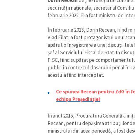
Dorin Recean
deține funcția de consilier
securității naționale, secretar al Consil
februarie 2022. El a fost ministru de Inte
În februarie 2013, Dorin Recean, fiind m
Vlad Filat, a fost protagonistul unui sca
apărut o înregistrare a unei discuții tele
șef al Serviciului Fiscal de Stat. În discuți
FISC, fiind supărat pe comportamentului 
public în contextul dosarului penal în ca
acestuia fiind interceptat.
Ce spunea Recean pentru ZdG în fe
echipa Președinției
În anul 2015, Procuratura Generală a ini
Recean, pentru depășirea atribuțiilor de
ministrului din acea perioadă, a fost de