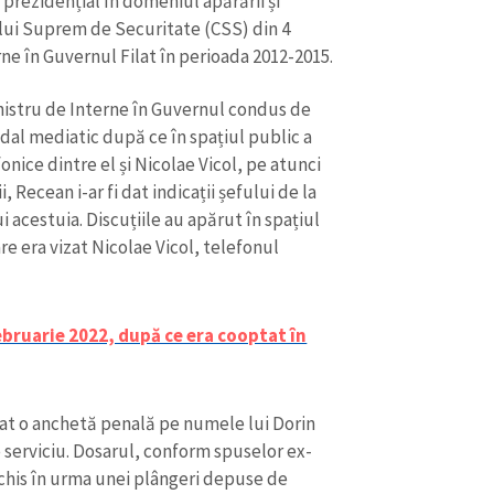
 prezidențial în domeniul apărării și
iului Suprem de Securitate (CSS) din 4
rne în Guvernul Filat în perioada 2012-2015.
inistru de Interne în Guvernul condus de
ndal mediatic după ce în spațiul public a
fonice dintre el și Nicolae Vicol, pe atunci
i, Recean i-ar fi dat indicații șefului de la
acestuia. Discuțiile au apărut în spațiul
re era vizat Nicolae Vicol, telefonul
bruarie 2022, după ce era cooptat în
țiat o anchetă penală pe numele lui Dorin
 serviciu. Dosarul, conform spuselor ex-
schis în urma unei plângeri depuse de