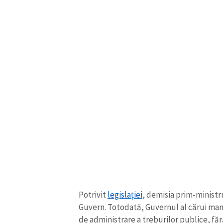
Link media
Mesajul știrei
Potrivit
legislației
, demisia prim-ministr
Guvern. Totodată, Guvernul al cărui man
de administrare a treburilor publice, făr