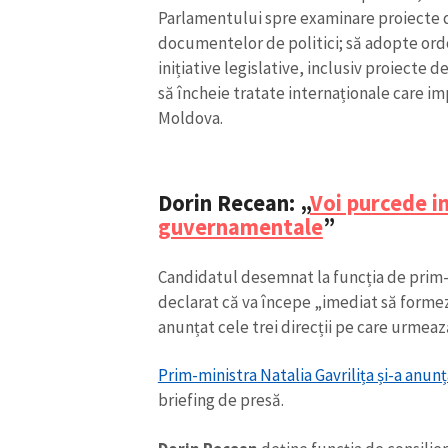
Parlamentului spre examinare proiecte d
documentelor de politici; să adopte ord
inițiative legislative, inclusiv proiecte d
să încheie tratate internaționale care i
Moldova.
Dorin Recean: „
Voi purcede i
guvernamentale
”
Candidatul desemnat la funcția de prim-
declarat că va începe „imediat să forme
anunțat cele trei direcții pe care urmeaz
Prim-ministra Natalia Gavrilița și-a anun
briefing de presă.