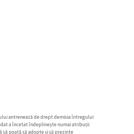
Email
+ Emailul 
+ Link media
Telefon
+ Telefon pe
Am citit și sunt de ac
+ Mesajul știrei
confidențialitate
.
TRIMITE ȘT
ului antrenează de drept demisia întregului
dat a încetat îndeplinește numai atribuții
ă să poată să adopte și să prezinte