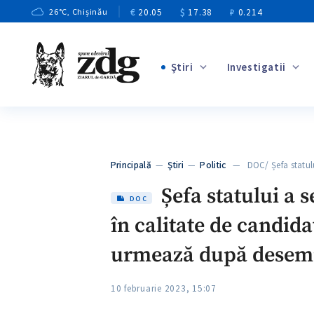
€
20.05
$
17.38
₽
0.214
26
°C
, Chișinău
Ştiri
Investigatii
+4
+1
+13
+10
Principală
—
Ştiri
—
Politic
— DOC/ Șefa statul
+3
Șefa statului a 
DOC
în calitate de candid
urmează după desem
10 februarie 2023, 15:07