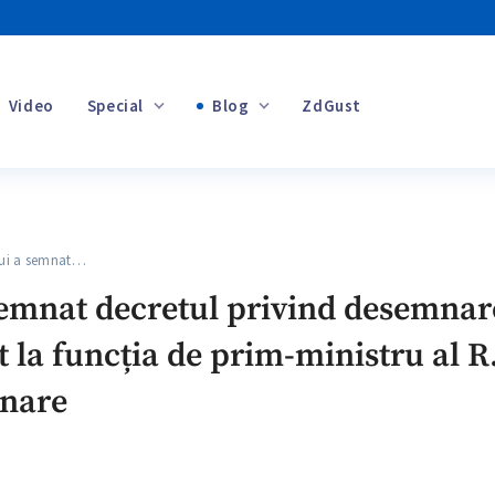
Video
Special
Blog
ZdGust
Banii tăi
ui a semnat…
+1
semnat decretul privind desemnar
at la funcția de prim-ministru al 
nare