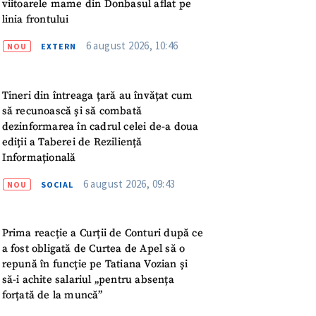
meu
viitoarele mame din Donbasul aflat pe
linia frontului
rsonal
6 august 2026, 10:46
NOU
EXTERN
ord cu
politica de
Tineri din întreaga țară au învățat cum
să recunoască și să combată
IREA
dezinformarea în cadrul celei de-a doua
ediții a Taberei de Reziliență
Informațională
6 august 2026, 09:43
NOU
SOCIAL
Prima reacție a Curții de Conturi după ce
a fost obligată de Curtea de Apel să o
repună în funcție pe Tatiana Vozian și
să-i achite salariul „pentru absența
forțată de la muncă”