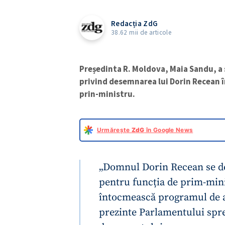
Redacția ZdG
38.62 mii de articole
Președinta R. Moldova, Maia Sandu, a 
privind desemnarea lui Dorin Recean î
prin-ministru.
Urmărește
ZdG
în Google News
„Domnul Dorin Recean se de
pentru funcția de prim-mini
întocmească programul de act
prezinte Parlamentului spre