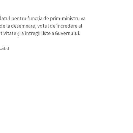
idatul pentru funcția de prim-ministru va
e de la desemnare, votul de încredere al
itate și a întregii liste a Guvernului.
cribd
CONTACT SURSĂ
Sursă anonimă
+ Adaugă titlu
Nume
+ Numele 
+ Încarcă imagine