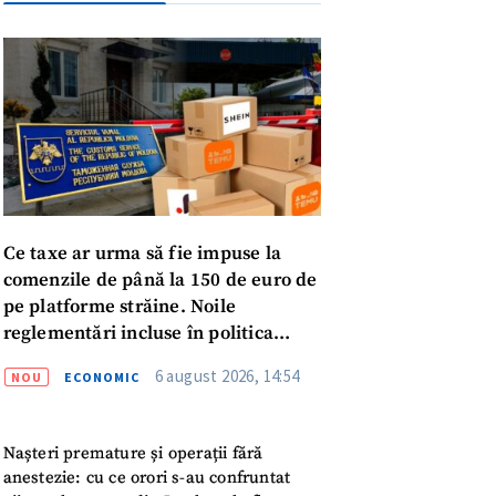
Ce taxe ar urma să fie impuse la
comenzile de până la 150 de euro de
pe platforme străine. Noile
reglementări incluse în politica
fiscală publicată pentru consultări
6 august 2026, 14:54
NOU
ECONOMIC
meu
Nașteri premature și operații fără
anestezie: cu ce orori s-au confruntat