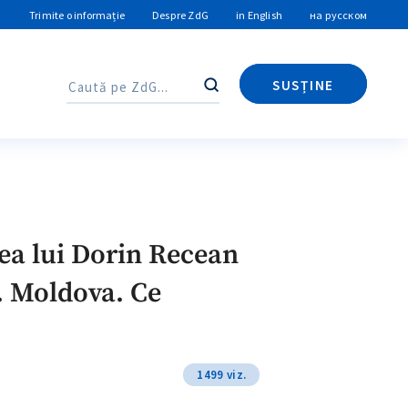
Trimite o informație
Despre ZdG
in English
на русском
SUSȚINE
Caută
Caută
ea lui Dorin Recean
R. Moldova. Ce
1499 viz.