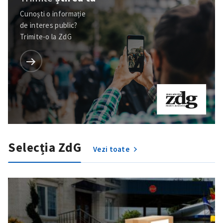
Cunoști o informație
de interes public?
Trimite-o la ZdG
Selecția ZdG
Vezi toate