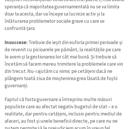
speranța că majoritatea guvernamentală nu se va limita
doar la acesta, dar va începe sa lucreze activ și la
înlăturarea problemelor sociale grave cu care se
confruntă țara.
Insuccese:
Trebuie de ieșit din euforia primei perioade și
de revenit cu picioarele pe pământ, la realitățile pe care
le avem și la gestionarea lor cât mai bună. Și trebuie să
încetăm să facem mereu trimitere la problemele care vin
din trecut. Nu-i ajutăm cu nimic pe cetățeni dacă ne
plângem toată ziua de moștenirea grea lăsată de foștii
guvernanți.
Faptul că fosta guvernare a întreprins multe măsuri
populiste care au afectat negativ bugetul de stat – e o
realitate, dar pentru cetățeni, inclusiv pentru mediul de
afaceri, au fost și unele beneficii directe, pe care nu ne
putem permite să le prejudiciem acum în vreun fel.