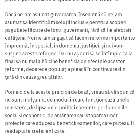
Dacă ne-am asumat guvernarea, înseamnă că ne-am
asumat să identificăm soluții inclusiv pentru a acoperi
pagubele făcute de foștii guvernanți, fără să fie afectați
cetățenii. Noi ne-am angajat să facem reforme importante
împreună, în special, în domeniul justiției, și noi vom
susține aceste reforme. Dar nu aș dori să se întîmple ca la
final să nu mai aibă cine beneficia de efectele acestor
reforme, deoarece populația pleacă în continuare din
țară din cauza greutăților.
Pornind de la aceste principii de bază, vreau să vă spun că
nu sunt mulțumit: de modul în care funcționează unele
ministere, de lipsa unor politici coerente pe domeniile
social și economic, de amânarea sau stoparea unor
proiecte care aduceau beneficii oamenilor, care puteau fi
readaptate și eficientizate.