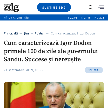
SUSȚINE ZDG
+4
Caută
+1
29
°C
, Chișinău
€
20.05
$
17.38
₽
0.214
Ştiri
+11
+8
Investigatii
Banii tăi
+4
Principală
—
Ştiri
—
Politic
— Cum caracterizează Igor Dodon
Video
primele…
Cum caracterizează Igor Dodon
Special
primele 100 de zile ale guvernului
Blog
+1
ZdGust
Sandu. Succese și nereușite
21 septembrie 2019, 03:55
198 viz.