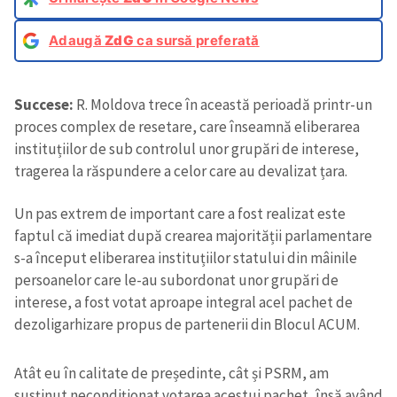
Adaugă
ZdG
ca sursă preferată
Succese:
R. Moldova trece în această perioadă printr-un
proces complex de resetare, care înseamnă eliberarea
instituțiilor de sub controlul unor grupări de interese,
tragerea la răspundere a celor care au devalizat țara.
Un pas extrem de important care a fost realizat este
faptul că imediat după crearea majorității parlamentare
s-a început eliberarea instituțiilor statului din mâinile
persoanelor care le-au subordonat unor grupări de
interese, a fost votat aproape integral acel pachet de
dezoligarhizare propus de partenerii din Blocul ACUM.
Atât eu în calitate de președinte, cât și PSRM, am
susținut necondiționat votarea acestui pachet, însă având