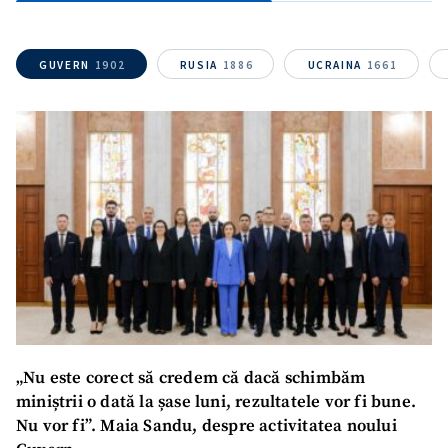
Link media
+ Link media
GUVERN
1902
RUSIA
1886
UCRAINA
1661
Mesajul știrei
+ Mesajul știrei
CONTACT SURSĂ
Sursă anonimă
Nume
+ Numele meu
Email
+ Emailul meu
„Nu este corect să credem că dacă schimbăm
Telefon
+ Telefon personal
miniștrii o dată la șase luni, rezultatele vor fi bune.
Nu vor fi”. Maia Sandu, despre activitatea noului
Am citit și sunt de