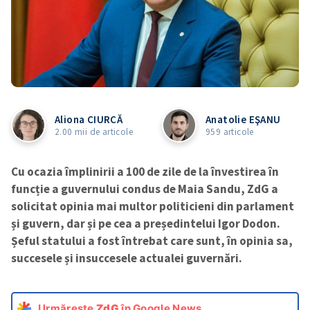
Aliona CIURCĂ
Anatolie EŞANU
2.00 mii de articole
959 articole
Cu ocazia împlinirii a 100 de zile de la învestirea în
funcție a guvernului condus de Maia Sandu, ZdG a
solicitat opinia mai multor politicieni din parlament
și guvern, dar și pe cea a președintelui Igor Dodon.
Șeful statului a fost întrebat care sunt, în opinia sa,
succesele și insuccesele actualei guvernări.
Urmărește
ZdG
în Google News