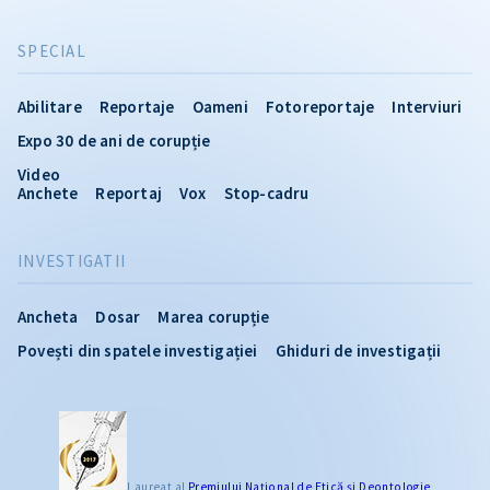
SPECIAL
Abilitare
Reportaje
Oameni
Fotoreportaje
Interviuri
Expo 30 de ani de corupție
Video
Anchete
Reportaj
Vox
Stop-cadru
INVESTIGATII
Ancheta
Dosar
Marea corupție
Povești din spatele investigației
Ghiduri de investigații
Laureat al
Premiului Naţional de Etică și Deontologie