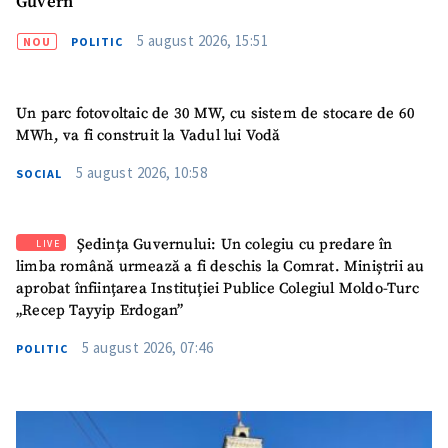
Guvern
acord cu
politica de
confidențialitate
.
5 august 2026, 15:51
NOU
POLITIC
TRIMITE ȘTIREA
Un parc fotovoltaic de 30 MW, cu sistem de stocare de 60
MWh, va fi construit la Vadul lui Vodă
5 august 2026, 10:58
SOCIAL
Ședința Guvernului: Un colegiu cu predare în
LIVE
limba română urmează a fi deschis la Comrat. Miniștrii au
aprobat înființarea Instituției Publice Colegiul Moldo-Turc
„Recep Tayyip Erdogan”
5 august 2026, 07:46
POLITIC