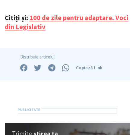
Citiți și:
100 de zile pentru adaptare. Voci
din Legislativ
Distribuie articolul:
Copiază Link
Trimite o informație
Despre ZdG
in English
на русском
Trimite
știrea ta