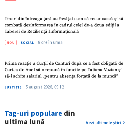
Tineri din întreaga țară au învățat cum să recunoască și să
combată dezinformarea în cadrul celei de-a doua ediții a
Taberei de Reziliență Informațională
8 ore în urmă
NOU
SOCIAL
Prima reacție a Curții de Conturi după ce a fost obligată de
Curtea de Apel să o repună în funcție pe Tatiana Vozian și
să-i achite salariul „pentru absența forțată de la muncă”
5 august 2026, 09:12
JUSTIȚIE
ȘTIREA MEA
Titlu știre
+ Adaugă titlu
Tag-uri populare
din
ultima lună
Vezi ultimele știri
Fotografie
+ Încarcă imagine