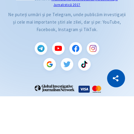
Jurnalistică 2017
Ne puteți urmări și pe Telegram, unde publicăm investigații
și cele mai importante știri ale zilei, dar și pe: YouTube,
Facebook, Instagram și TikTok.
CITEȘTE
Citește articolul
Copiază Link
ZdG este membru al rețelei globale a jurnaliștilor de investigație (GIJN).
2004—2026 © Ziarul de Gardă.
Toate drepturile rezervate.
Dezvoltat de
SENSMEDIA