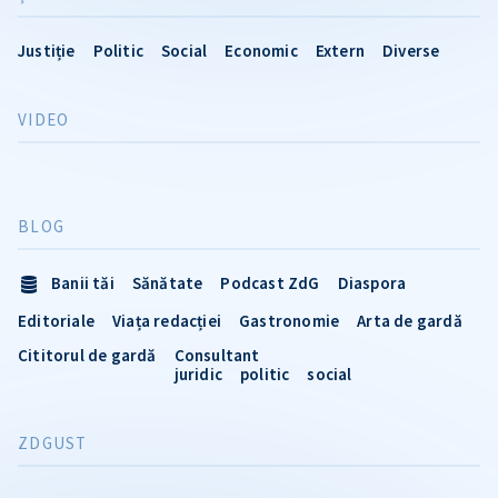
Justiție
Politic
Social
Economic
Extern
Diverse
VIDEO
BLOG
Banii tăi
Sănătate
Podcast ZdG
Diaspora
Editoriale
Viața redacției
Gastronomie
Arta de gardă
Cititorul de gardă
Consultant
juridic
politic
social
ZDGUST