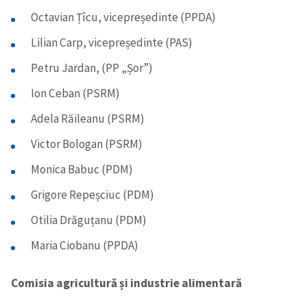
Octavian Țîcu, vicepreședinte (PPDA)
Lilian Carp, vicepreședinte (PAS)
Petru Jardan, (PP „Șor”)
Ion Ceban (PSRM)
Adela Răileanu (PSRM)
Victor Bologan (PSRM)
Monica Babuc (PDM)
Grigore Repeșciuc (PDM)
Otilia Drăguțanu (PDM)
Maria Ciobanu (PPDA)
Comisia agricultură și industrie alimentară