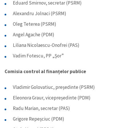
Eduard Smirnov, secretar (PSRM)
Alexandru Jolnaci (PSRM)
Oleg Teterea (PSRM)
Angel Agache (PDM)
Liliana Nicolaescu-Onofrei (PAS)
Vadim Fotescu, PP „Șor”
ȘTIREA MEA
Comisia control al finanțelor publice
Titlu știre
+ Adaugă titlu
Vladimir Golovatiuc, președinte (PSRM)
Fotografie
+ Încarcă imagine
Eleonora Graur, vicepreședinte (PDM)
Radu Marian, secretar (PAS)
Link media
+ Link media
Grigore Repeșciuc (PDM)