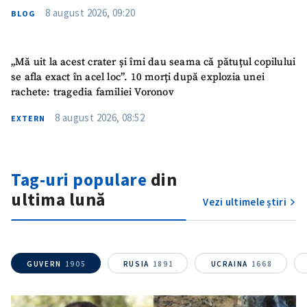
8 august 2026, 09:20
BLOG
„Mă uit la acest crater și îmi dau seama că pătuțul copilului
se afla exact în acel loc”. 10 morți după explozia unei
rachete: tragedia familiei Voronov
8 august 2026, 08:52
EXTERN
Tag-uri populare
din
ultima lună
Vezi ultimele știri
GUVERN
1905
RUSIA
1891
UCRAINA
1668