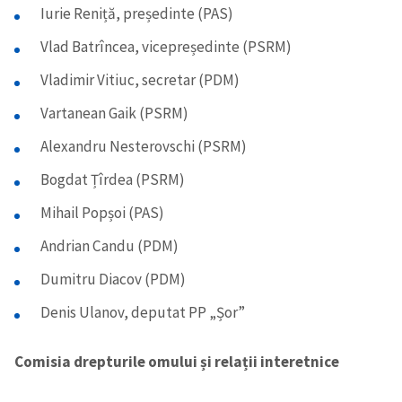
Iurie Reniță, președinte (PAS)
Vlad Batrîncea, vicepreședinte (PSRM)
Vladimir Vitiuc, secretar (PDM)
Vartanean Gaik (PSRM)
Alexandru Nesterovschi (PSRM)
Bogdat Țîrdea (PSRM)
Mihail Popșoi (PAS)
Andrian Candu (PDM)
Dumitru Diacov (PDM)
Denis Ulanov, deputat PP „Șor”
Comisia drepturile omului și relații interetnice