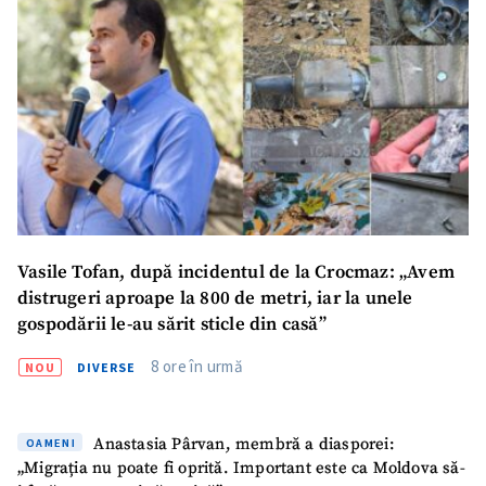
Vasile Tofan, după incidentul de la Crocmaz: „Avem
distrugeri aproape la 800 de metri, iar la unele
gospodării le-au sărit sticle din casă”
8 ore în urmă
NOU
DIVERSE
Anastasia Pârvan, membră a diasporei:
OAMENI
„Migrația nu poate fi oprită. Important este ca Moldova să-