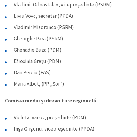
Vladimir Odnostalco, vicepreședinte (PSRM)
Liviu Vovc, secretar (PPDA)
Vladimir Mizdrenco (PSRM)
Gheorghe Para (PSRM)
Ghenadie Buza (PDM)
Efrosinia Grețu (PDM)
Dan Perciu (PAS)
Maria Albot, (PP „Șor”)
Comisia mediu și dezvoltare regională
Violeta Ivanov, președinte (PDM)
Inga Grigoriu, vicepreședinte (PPDA)