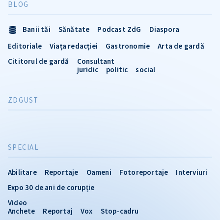
BLOG
Banii tăi
Sănătate
Podcast ZdG
Diaspora
Editoriale
Viața redacției
Gastronomie
Arta de gardă
Cititorul de gardă
Consultant
juridic
politic
social
ZDGUST
SPECIAL
Abilitare
Reportaje
Oameni
Fotoreportaje
Interviuri
Expo 30 de ani de corupție
Video
Anchete
Reportaj
Vox
Stop-cadru