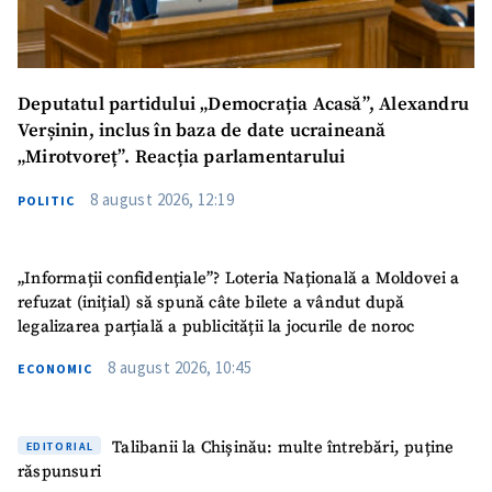
Deputatul partidului „Democrația Acasă”, Alexandru
Verșinin, inclus în baza de date ucraineană
„Mirotvoreț”. Reacția parlamentarului
8 august 2026, 12:19
POLITIC
„Informații confidențiale”? Loteria Națională a Moldovei a
refuzat (inițial) să spună câte bilete a vândut după
legalizarea parțială a publicității la jocurile de noroc
SUSȚINE
8 august 2026, 10:45
ECONOMIC
Talibanii la Chișinău: multe întrebări, puține
EDITORIAL
răspunsuri