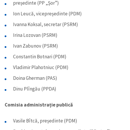
președinte (PP „Șor”)
Ion Leucă, vicepreședinte (PDM)
Ivanna Koksal, secretar (PSRM)
Irina Lozovan (PSRM)
Ivan Zabunov (PSRM)
Constantin Botnari (PDM)
Vladimir Plahotniuc (PDM)
Doina Gherman (PAS)
Dinu Plîngău (PPDA)
Comisia administrație publică
Vasile Bîtcă, președinte (PDM)