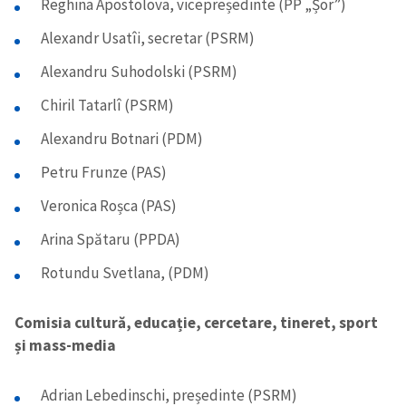
Reghina Apostolova, vicepreședinte (PP „Șor”)
Alexandr Usatîi, secretar (PSRM)
Trimite o informație
Despre ZdG
in English
на русском
Alexandru Suhodolski (PSRM)
Chiril Tatarlî (PSRM)
Alexandru Botnari (PDM)
Petru Frunze (PAS)
Veronica Roșca (PAS)
Arina Spătaru (PPDA)
Rotundu Svetlana, (PDM)
Comisia cultură, educație, cercetare, tineret, sport
și mass-media
Adrian Lebedinschi, președinte (PSRM)