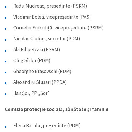
Radu Mudreac, președinte (PSRM)
Vladimir Bolea, vicepreședinte (PAS)
Corneliu Furculiță, vicepreședinte (PSRM)
Nicolae Ciubuc, secretar (PDM)
Ala Pilipețcaia (PSRM)
Oleg Sîrbu (PDM)
Gheorghe Brașovschi (PDM)
Alexandru Slusari (PPDA)
Ilan Șor, PP „Șor”
Comisia protecție socială, sănătate și familie
Elena Bacalu, președinte (PDM)