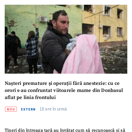
Nașteri premature și operații fără anestezie: cu ce
orori s-au confruntat viitoarele mame din Donbasul
aflat pe linia frontului
10 ore în urmă
NOU
EXTERN
ȘTIREA MEA
Titlu știre
+ Adaugă titlu
Tineri din întreaga țară au învățat cum să recunoască și să