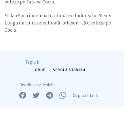
voteze pe Tatiana Cociu.
Și Ilan Șor a îndemnat ca după excluderea lui Alexei
Lungu din cursa electorală, orheienii să o voteze pe
Cociu.
Tag-uri:
ORHEI
SERGIU STANCIU
Distribuie articolul:
Copiază Link