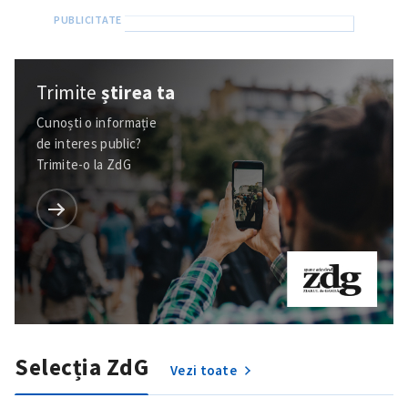
Trimite
știrea ta
Cunoști o informație
de interes public?
Trimite-o la ZdG
Selecția ZdG
Vezi toate