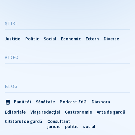
ŞTIRI
Justiție
Politic
Social
Economic
Extern
Diverse
VIDEO
BLOG
Banii tăi
Sănătate
Podcast ZdG
Diaspora
Editoriale
Viața redacției
Gastronomie
Arta de gardă
Cititorul de gardă
Consultant
juridic
politic
social