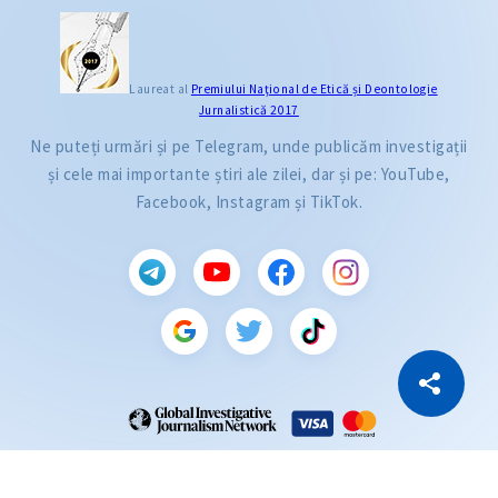
Laureat al
Premiului Naţional de Etică și Deontologie
Jurnalistică 2017
Ne puteți urmări și pe Telegram, unde publicăm investigații
și cele mai importante știri ale zilei, dar și pe: YouTube,
Facebook, Instagram și TikTok.
CITEȘTE
Citește articolul
Copiază Link
ZdG este membru al rețelei globale a jurnaliștilor de investigație (GIJN).