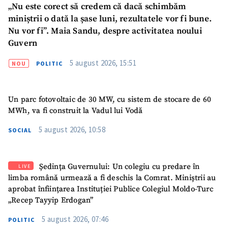
„Nu este corect să credem că dacă schimbăm
miniștrii o dată la șase luni, rezultatele vor fi bune.
Nu vor fi”. Maia Sandu, despre activitatea noului
Guvern
5 august 2026, 15:51
NOU
POLITIC
Un parc fotovoltaic de 30 MW, cu sistem de stocare de 60
MWh, va fi construit la Vadul lui Vodă
SUSȚINE
5 august 2026, 10:58
SOCIAL
Ședința Guvernului: Un colegiu cu predare în
LIVE
limba română urmează a fi deschis la Comrat. Miniștrii au
aprobat înființarea Instituției Publice Colegiul Moldo-Turc
„Recep Tayyip Erdogan”
5 august 2026, 07:46
POLITIC