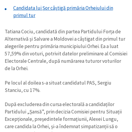
Candidata lui Șor câștigă primăria Orheiului din
primul tur
Tatiana Cociu, candidată din partea Partidului Forța de
Alternativă și Salvare a Moldovei a câștigat din primul tur
alegerile pentru primăria municipiului Orhei. Ea a luat
57,59% din voturi, potrivit datelor preliminare al Comisiei
Electorale Centrale, după numărarea tuturor voturilor
Trimite o informație
Despre ZdG
de la Orhei.
in English
на русском
Pe locul al doilea s-a situat candidatul PAS, Sergiu
Stanciu, cu 17%.
După excluderea din cursa electorală a candidaților
Partidului „Șansă”, prin decizia Comisiei pentru Situații
Excepționale, președintele formațiunii, Alexei Lungu,
care candida la Orhei, și-a îndemnat simpatizanții să o