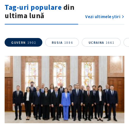
Tag-uri populare
din
Am citit și sunt de
ultima lună
Vezi ultimele știri
acord cu
politica de
confidențialitate
.
TRIMITE ȘTIREA
GUVERN
1902
RUSIA
1886
UCRAINA
1661