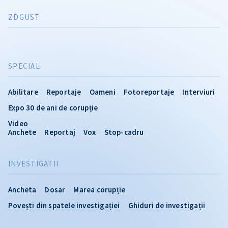
ZDGUST
SPECIAL
Abilitare
Reportaje
Oameni
Fotoreportaje
Interviuri
Expo 30 de ani de corupție
Video
Anchete
Reportaj
Vox
Stop-cadru
INVESTIGATII
Ancheta
Dosar
Marea corupție
Povești din spatele investigației
Ghiduri de investigații