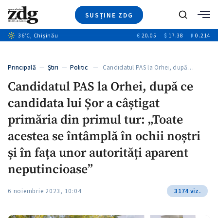
SUSȚINE ZDG
+4
Caută
+2
36
°C
, Chișinău
€
20.05
$
17.38
₽
0.214
Ştiri
+10
+5
Investigatii
Banii tăi
+6
Principală
—
Ştiri
—
Politic
— Candidatul PAS la Orhei, după…
Video
Candidatul PAS la Orhei, după ce
Special
candidata lui Șor a câștigat
Blog
+1
ZdGust
primăria din primul tur: „Toate
acestea se întâmplă în ochii noștri
și în fața unor autorități aparent
neputincioase”
6 noiembrie 2023, 10:04
3174 viz.