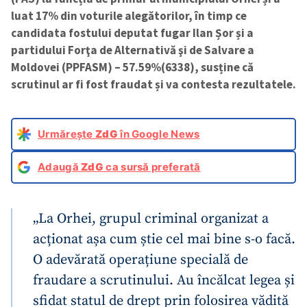
luat 17% din voturile alegătorilor, în timp ce
candidata fostului deputat fugar Ilan Șor și a
partidului Forţa de Alternativă şi de Salvare a
Moldovei (PPFASM) – 57.59%(6338), susține că
scrutinul ar fi fost fraudat și va contesta rezultatele.
Urmărește
ZdG
în Google News
Adaugă
ZdG
ca sursă preferată
„La Orhei, grupul criminal organizat a
acționat așa cum știe cel mai bine s-o facă.
O adevărată operațiune specială de
fraudare a scrutinului. Au încălcat legea și
sfidat statul de drept prin folosirea vădită