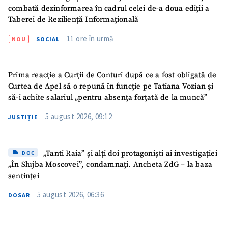
combată dezinformarea în cadrul celei de-a doua ediții a
Fotografie
+ Încarcă imagine
Taberei de Reziliență Informațională
11 ore în urmă
NOU
SOCIAL
Link media
+ Link media
Prima reacție a Curții de Conturi după ce a fost obligată de
Curtea de Apel să o repună în funcție pe Tatiana Vozian și
Mesajul știrei
+ Mesajul știrei
să-i achite salariul „pentru absența forțată de la muncă”
5 august 2026, 09:12
JUSTIȚIE
CONTACT SURSĂ
Sursă anonimă
„Tanti Raia” și alți doi protagoniști ai investigației
DOC
„În Slujba Moscovei”, condamnați. Ancheta ZdG – la baza
Nume
+ Numele meu
sentinței
5 august 2026, 06:36
Email
+ Emailul meu
DOSAR
Telefon
+ Telefon personal