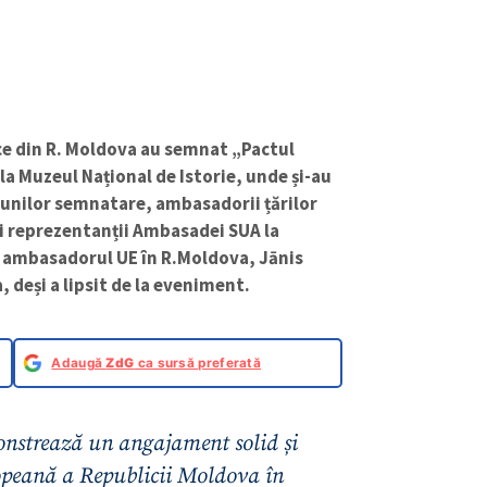
ice din R. Moldova au semnat „Pactul
a Muzeul Național de Istorie, unde și-au
iunilor semnatare, ambasadorii țărilor
i reprezentanții Ambasadei SUA la
ă, ambasadorul UE în R.Moldova, Jānis
, deși a lipsit de la eveniment.
Adaugă
ZdG
ca sursă preferată
nstrează un angajament solid și
ropeană a Republicii Moldova în