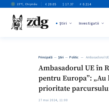
€
20.05
$
17.37
₽
0.214
23
°C
, Chișinău
Ştiri
Investigatii
+4
+1
+13
+10
Principală
—
Ştiri
—
Politic
— Ambasadorul UE 
+3
Ambasadorul UE în R.
pentru Europa”: „Au l
prioritate parcursulu
27 mai 2024, 11:00