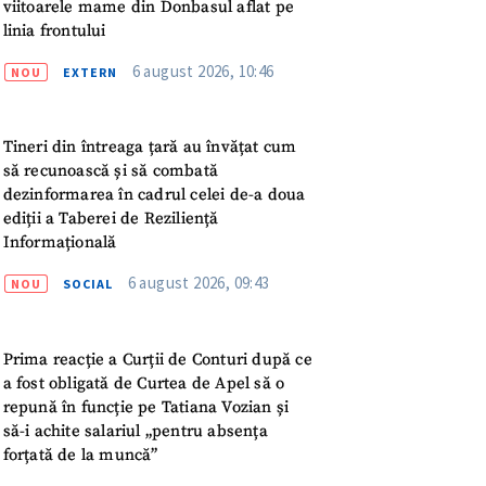
meu
viitoarele mame din Donbasul aflat pe
linia frontului
rsonal
6 august 2026, 10:46
NOU
EXTERN
ord cu
politica de
Tineri din întreaga țară au învățat cum
să recunoască și să combată
IREA
dezinformarea în cadrul celei de-a doua
ediții a Taberei de Reziliență
Informațională
6 august 2026, 09:43
NOU
SOCIAL
Prima reacție a Curții de Conturi după ce
a fost obligată de Curtea de Apel să o
repună în funcție pe Tatiana Vozian și
să-i achite salariul „pentru absența
forțată de la muncă”