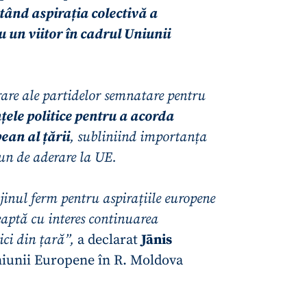
ctând aspirația colectivă a
un viitor în cadrul Uniunii
rare ale partidelor semnatare pentru
țele politice pentru a acorda
ean al țării
, subliniind importanța
un de aderare la UE.
jinul ferm pentru aspirațiile europene
CONTACT SURSĂ
eaptă cu interes continuarea
ici din țară”,
a declarat
Jānis
Sursă anonimă
+ Adaugă titlu
iunii Europene în R. Moldova
Nume
+ Numele 
+ Încarcă imagine