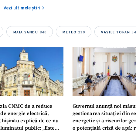
Vezi ultimele știri
MAIA SANDU
840
METEO
239
VASILE TOFAN
5
zia CNMC de a reduce
Guvernul anunță noi măsu
de energie electrică,
gestionarea situației din s
Chișinău explică de ce nu
energetic și a riscurilor g
iluminatul public: „Este
o potențială criză de apă: r
iguranței cetățenilor”
privind utilizarea apei pot