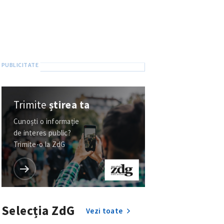
Trimite
știrea ta
Cunoști o informație
de interes public?
Trimite-o la ZdG
Selecția ZdG
Vezi toate