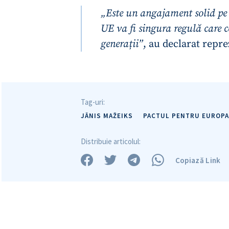
„Este un angajament solid pe
UE va fi singura regulă care
generații”
, au declarat repr
Tag-uri:
JĀNIS MAŽEIKS
PACTUL PENTRU EUROPA
Distribuie articolul:
Copiază Link