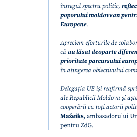
întregul spectru politic,
refle
poporului moldovean pentru 
Europene
.
Apreciem eforturile de colabo
că
au lăsat deoparte diferen
prioritate parcursului europ
în atingerea obiectivului com
Delegația UE își reafirmă spri
ȘTIREA MEA
ale Republicii Moldova și așt
cooperării cu toți actorii polit
Titlu știre
Mažeiks
, ambasadorului Un
pentru ZdG
.
Fotografie