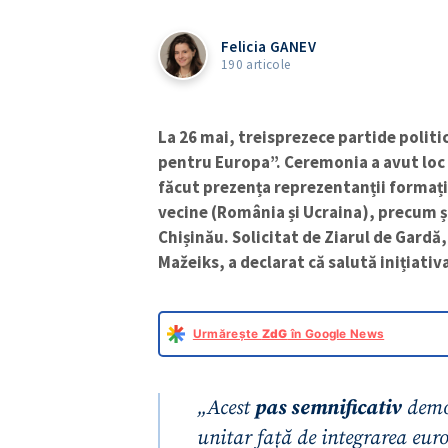
Felicia GANEV
190 articole
La 26 mai, treisprezece partide polit
pentru Europa”. Ceremonia a avut loc l
făcut prezența reprezentanții formaț
vecine (România și Ucraina), precum ș
Chișinău. Solicitat de Ziarul de Gard
Mažeiks, a declarat că salută inițiativa
Urmărește
ZdG
în Google News
„Acest
pas semnificativ
demo
unitar față de integrarea eu