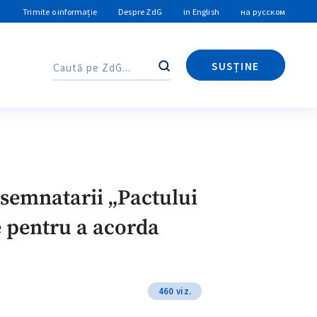
Trimite o informație
Despre ZdG
in English
на русском
SUSȚINE
Caută
Caută
semnatarii „Pactului
e pentru a acorda
460 viz.