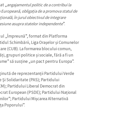
Email
+ Emailul 
at „
angajamentul politic de a contribui la
+ Link media
a Europeană, obligația de a promova statul de
Telefon
+ Telefon pe
țională, în jurul obiectivul de integrare
esiune asupra statelor independente
”.
Am citit și sunt de ac
+ Mesajul știrei
confidențialitate
.
ocul „Împreună”, format din Platforma
tidul Schimbării, Liga Orașelor și Comunelor
TRIMITE ȘT
stare (CUB). La formarea blocului comun,
i, grupuri politice și sociale, fără a fi un
nume” să susține „un pact pentru Europa”.
sținută de reprezentanții Partidului Verde
 Și Solidaritate (PAS); Partidului
CM); Partidului Liberal Democrat din
crat European (PSDE); Partidului Național
ilor”; Partidului Mișcarea Alternativă
ța Poporului”.