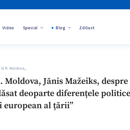
Video
Special
Blog
ZdGust
Banii tăi
în R. Moldova,…
+1
 Moldova, Jānis Mažeiks, despre 
ăsat deoparte diferențele politic
i european al țării”