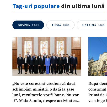
Tag-uri populare
din ultima lună
GUVERN
1902
RUSIA
1886
UCRAINA
1661
„Nu este corect să credem că dacă
După deci
schimbăm miniștrii o dată la șase
consumul 
luni, rezultatele vor fi bune. Nu vor
Primăria 
fi”. Maia Sandu, despre activitatea
va stinge 
noului Guvern
destinat s