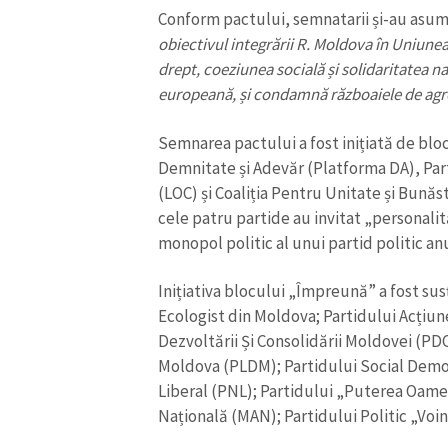
Conform pactului, semnatarii și-au asum
Link media
obiectivul integrării R. Moldova în Uniune
drept, coeziunea socială și solidaritatea na
europeană, și condamnă războaiele de agr
Mesajul știrei
Semnarea pactului a fost inițiată de bl
Demnitate și Adevăr (Platforma DA), Par
(LOC) și Coaliția Pentru Unitate și Bună
cele patru partide au invitat „personalităț
monopol politic al unui partid politic a
Inițiativa blocului „Împreună” a fost su
Ecologist din Moldova; Partidului Acțiune
Dezvoltării Și Consolidării Moldovei (PD
Moldova (PLDM); Partidului Social Demo
Liberal (PNL); Partidului „Puterea Oamen
Națională (MAN); Partidului Politic „Voin