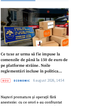
Ce taxe ar urma să fie impuse la
comenzile de până la 150 de euro de
pe platforme străine. Noile
reglementări incluse în politica
fiscală publicată pentru consultări
6 august 2026, 14:54
NOU
ECONOMIC
meu
Nașteri premature și operații fără
anestezie: cu ce orori s-au confruntat