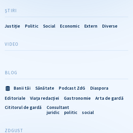
ŞTIRI
Justiție
Politic
Social
Economic
Extern
Diverse
VIDEO
BLOG
Banii tăi
Sănătate
Podcast ZdG
Diaspora
Editoriale
Viața redacției
Gastronomie
Arta de gardă
Cititorul de gardă
Consultant
juridic
politic
social
ZDGUST