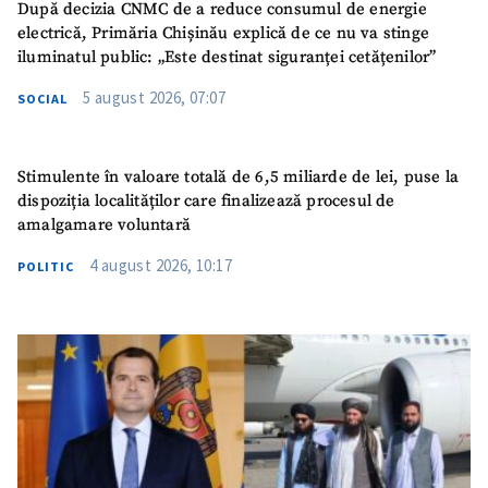
După decizia CNMC de a reduce consumul de energie
SUSȚINE
electrică, Primăria Chișinău explică de ce nu va stinge
iluminatul public: „Este destinat siguranței cetățenilor”
5 august 2026, 07:07
SOCIAL
Stimulente în valoare totală de 6,5 miliarde de lei, puse la
dispoziția localităților care finalizează procesul de
amalgamare voluntară
4 august 2026, 10:17
POLITIC