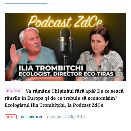
Trimite o informație
Despre ZdG
in English
на русском
Va rămâne Chișinăul fără apă? De ce seacă
VIDEO
râurile în Europa și de ce trebuie să economisim?
Ecologistul Ilia Trombițchi, la Podcast ZdCe
7 august 2026, 13:15
NOU
INTERVIURI