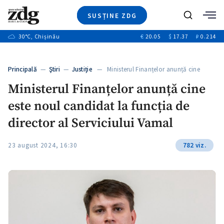
SUSȚINE ZDG
+3
Caută
+1
30
°C
, Chișinău
€
20.05
$
17.37
₽
0.214
Ştiri
+9
+4
Investigatii
Banii tăi
+1
+5
Principală
—
Ştiri
—
Justiție
— Ministerul Finanțelor anunță cine
Video
este…
+1
Ministerul Finanțelor anunță cine
Special
este noul candidat la funcția de
Blog
+1
ZdGust
director al Serviciului Vamal
23 august 2024, 16:30
782 viz.
+1