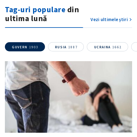
Tag-uri populare
din
ultima lună
Vezi ultimele știri
GUVERN
1903
RUSIA
1887
UCRAINA
1662
ȘTIREA MEA
Titlu știre
+ Adaugă titlu