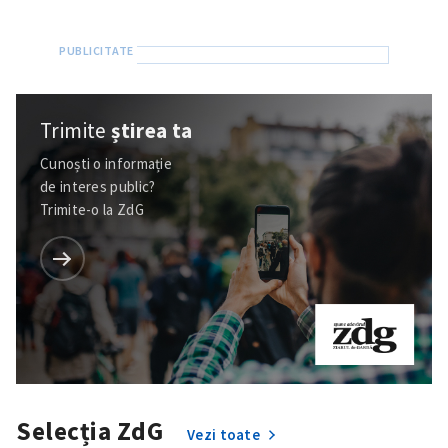
Trimite
știrea ta
Cunoști o informație
de interes public?
Trimite-o la ZdG
Selecția ZdG
Vezi toate