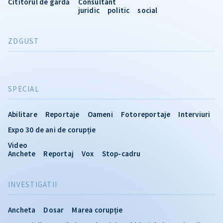
Cititorul de gardă
Consultant
juridic
politic
social
ZDGUST
SPECIAL
Abilitare
Reportaje
Oameni
Fotoreportaje
Interviuri
Expo 30 de ani de corupție
Video
Anchete
Reportaj
Vox
Stop-cadru
INVESTIGATII
Ancheta
Dosar
Marea corupție