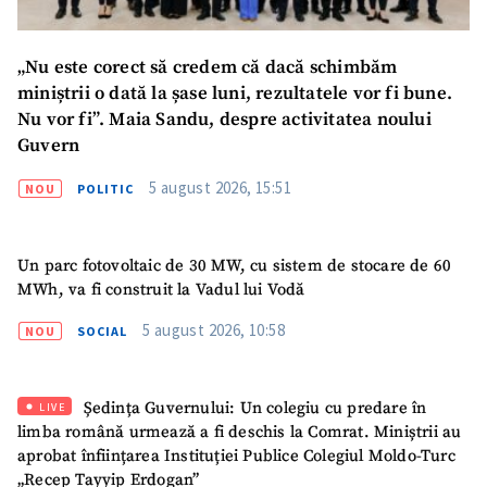
„Nu este corect să credem că dacă schimbăm
miniștrii o dată la șase luni, rezultatele vor fi bune.
Nu vor fi”. Maia Sandu, despre activitatea noului
Guvern
5 august 2026, 15:51
NOU
POLITIC
Un parc fotovoltaic de 30 MW, cu sistem de stocare de 60
MWh, va fi construit la Vadul lui Vodă
5 august 2026, 10:58
NOU
SOCIAL
Ședința Guvernului: Un colegiu cu predare în
LIVE
limba română urmează a fi deschis la Comrat. Miniștrii au
aprobat înființarea Instituției Publice Colegiul Moldo-Turc
„Recep Tayyip Erdogan”