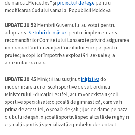
de marca „Mercedes” și
proiectul de lege
pentru
modificarea Codului vamal al Republicii Moldova.
UPDATE 10:52
Membrii Guvernului au votat pentru
adoptarea
Setului de măsuri
pentru implementarea
recomandărilor Comitetului Lanzarote privind asigurarea
implementării Convenției Consiliului Europei pentru
protecția copiilor împotriva exploatării sexuale și a
abuzurilor sexuale.
UPDATE 10:45
Miniștrii au susținut
inițiativa
de
modernizare a unor școli sportive de sub ordinea
Ministerului Educației. Astfel, acum vor exista 4 școli
sportive specializate: o școală de gimnastică, care va fi
prima de acest fel, o școală de șah și joc de dame pe baza
clubului de șah, o școală sportivă specializată de rugby și
o școală sportivă specializată a probelor de contact.