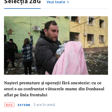
Selecția ZdG
Vezi toate
CONTACT SURSĂ
Sursă anonimă
Nume
+ Numele meu
Email
+ Emailul meu
Telefon
+ Telefon personal
Am citit și sunt de
acord cu
politica de
confidențialitate
.
Nașteri premature și operații fără anestezie: cu ce
orori s-au confruntat viitoarele mame din Donbasul
TRIMITE ȘTIREA
aflat pe linia frontului
5 ore în urmă
NOU
EXTERN