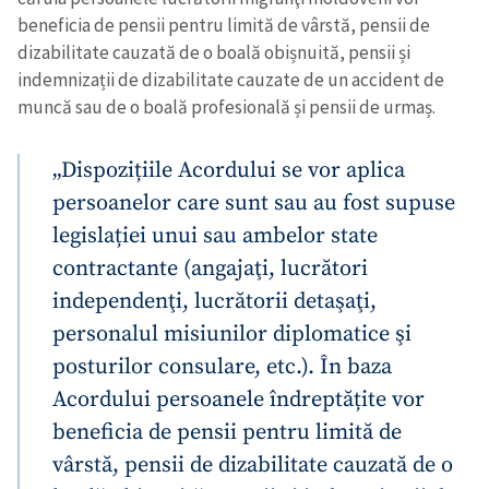
beneficia de pensii pentru limită de vârstă, pensii de
dizabilitate cauzată de o boală obișnuită, pensii și
indemnizații de dizabilitate cauzate de un accident de
muncă sau de o boală profesională și pensii de urmaș.
„Dispozițiile Acordului se vor aplica
persoanelor care sunt sau au fost supuse
Trimite o informație
Despre ZdG
legislației unui sau ambelor state
in English
на русском
contractante (angajaţi, lucrători
independenţi, lucrătorii detaşaţi,
personalul misiunilor diplomatice şi
posturilor consulare, etc.). În baza
Acordului persoanele îndreptățite vor
beneficia de pensii pentru limită de
vârstă, pensii de dizabilitate cauzată de o