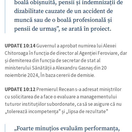
boală obișnuită, pensii și indemnizații de
dizabilitate cauzate de un accident de
muncă sau de o boală profesională și
pensii de urmaș”, se arată în proiect.
UPDATE 10:14
Guvernul a aprobat numirea lui Alexei
Chitoroaga în funcția de director al Agenției Feroviare, dar
și demiterea din funcția de secretar de stat al
ministerului Sănătății a Alexandru Gasnaș din 20
noiembrie 2024, În baza cererii de demisie.
UPDATE 10:12
Premierul Recean s-a adresat miniștrilor
cu solicitarea de a face o evaluare a managementului
tuturor instituțiilor subordonate, ca să se asigure că nu
„tolerează incompetența” și „lipsa de rezultate”
„Foarte minuțios evaluăm performanța,