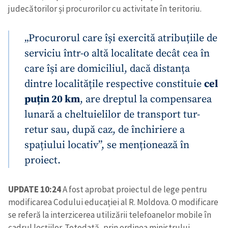
judecătorilor și procurorilor cu activitate în teritoriu.
„Procurorul care își exercită atribuțiile de
serviciu într-o altă localitate decât cea în
care își are domiciliul, dacă distanța
dintre localitățile respective constituie
cel
puțin 20 km
, are dreptul la compensarea
lunară a cheltuielilor de transport tur-
retur sau, după caz, de închiriere a
spațiului locativ”, se menționează în
proiect.
UPDATE 10:24
A fost aprobat proiectul de lege pentru
modificarea Codului educației al R. Moldova. O modificare
se referă la interzicerea utilizării telefoanelor mobile în
cadrul lecțiilor. Totodată, prin ordinea ministrului