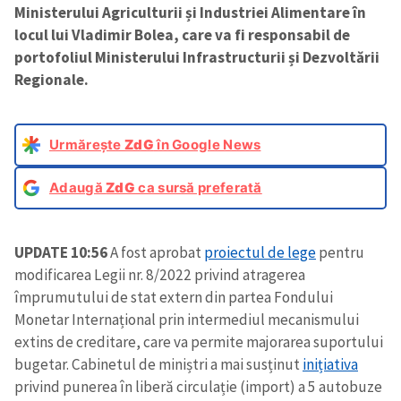
Ministerului Agriculturii și Industriei Alimentare în
locul lui Vladimir Bolea, care va fi responsabil de
portofoliul Ministerului Infrastructurii și Dezvoltării
Regionale.
Urmărește
ZdG
în Google News
Adaugă
ZdG
ca sursă preferată
UPDATE 10:56
A fost aprobat
proiectul de lege
pentru
modificarea Legii nr. 8/2022 privind atragerea
împrumutului de stat extern din partea Fondului
Monetar Internațional prin intermediul mecanismului
extins de creditare, care va permite majorarea suportului
bugetar. Cabinetul de miniștri a mai susținut
inițiativa
privind punerea în liberă circulație (import) a 5 autobuze