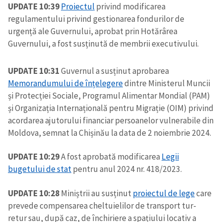
UPDATE 10:39
Proiectul
privind modificarea
regulamentului privind gestionarea fondurilor de
urgență ale Guvernului, aprobat prin Hotărârea
Guvernului, a fost susținută de membrii executivului.
UPDATE 10:31
Guvernul a susținut aprobarea
Memorandumului de înțelegere
dintre Ministerul Muncii
și Protecției Sociale, Programul Alimentar Mondial (PAM)
și Organizația Internațională pentru Migrație (OIM) privind
acordarea ajutorului financiar persoanelor vulnerabile din
Moldova, semnat la Chișinău la data de 2 noiembrie 2024.
UPDATE 10:29
A fost aprobată modificarea
Legii
bugetului de stat
pentru anul 2024 nr. 418/2023.
UPDATE 10:28
Miniștrii au susținut
proiectul de lege
care
prevede compensarea cheltuielilor de transport tur-
retur sau, după caz, de închiriere a spațiului locativ a