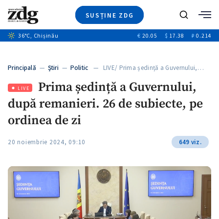
SUSȚINE ZDG
+6
Caută
+4
36
°C
, Chișinău
€
20.05
$
17.38
₽
0.214
Ştiri
+11
+4
Investigatii
Banii tăi
+6
Principală
—
Ştiri
—
Politic
— LIVE/ Prima ședință a Guvernului,…
Video
Prima ședință a Guvernului,
Special
LIVE
după remanieri. 26 de subiecte, pe
Blog
+1
ZdGust
ordinea de zi
20 noiembrie 2024, 09:10
649 viz.