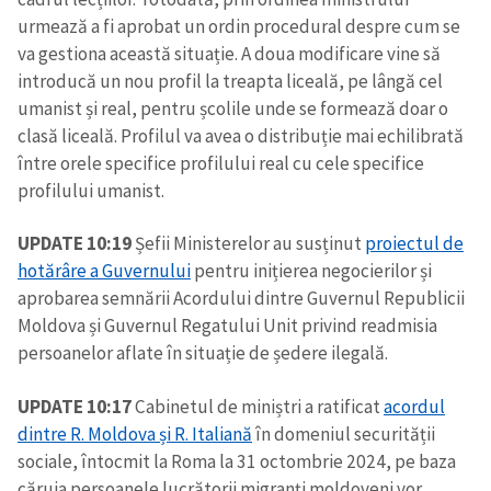
urmează a fi aprobat un ordin procedural despre cum se
va gestiona această situație. A doua modificare vine să
introducă un nou profil la treapta liceală, pe lângă cel
umanist și real, pentru școlile unde se formează doar o
clasă liceală. Profilul va avea o distribuție mai echilibrată
între orele specifice profilului real cu cele specifice
profilului umanist.
UPDATE 10:19
Șefii Ministerelor au susținut
proiectul de
hotărâre a Guvernului
pentru inițierea negocierilor și
aprobarea semnării Acordului dintre Guvernul Republicii
Moldova și Guvernul Regatului Unit privind readmisia
persoanelor aflate în situație de ședere ilegală.
UPDATE 10:17
Cabinetul de miniștri a ratificat
acordul
dintre R. Moldova și R. Italiană
în domeniul securității
sociale, întocmit la Roma la 31 octombrie 2024, pe baza
căruia persoanele lucrătorii migranţi moldoveni vor