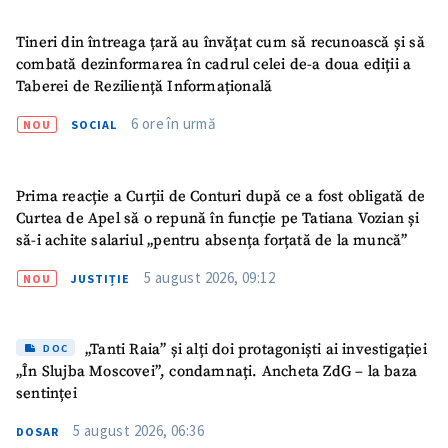
Tineri din întreaga țară au învățat cum să recunoască și să
combată dezinformarea în cadrul celei de-a doua ediții a
Taberei de Reziliență Informațională
6 ore în urmă
NOU
SOCIAL
Prima reacție a Curții de Conturi după ce a fost obligată de
Curtea de Apel să o repună în funcție pe Tatiana Vozian și
să-i achite salariul „pentru absența forțată de la muncă”
5 august 2026, 09:12
NOU
JUSTIȚIE
„Tanti Raia” și alți doi protagoniști ai investigației
DOC
„În Slujba Moscovei”, condamnați. Ancheta ZdG – la baza
sentinței
5 august 2026, 06:36
DOSAR