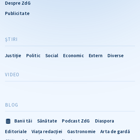
Despre ZdG
Publicitate
ŞTIRI
Justiție
Politic
Social
Economic
Extern
Diverse
VIDEO
BLOG
Banii tăi
Sănătate
Podcast ZdG
Diaspora
Editoriale
Viața redacției
Gastronomie
Arta de gardă