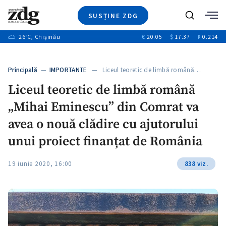
SUSȚINE ZDG
+1
Caută
+3
26
°C
, Chișinău
€
20.05
$
17.37
₽
0.214
Ştiri
+7
+4
Investigatii
Banii tăi
+6
Principală
—
IMPORTANTE
— Liceul teoretic de limbă română…
Video
+1
+1
Liceul teoretic de limbă română
Special
„Mihai Eminescu” din Comrat va
Blog
+2
ZdGust
avea o nouă clădire cu ajutorului
+1
unui proiect finanțat de România
19 iunie 2020, 16:00
838 viz.