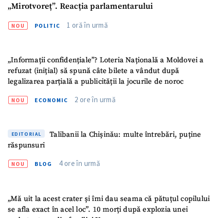
„Mirotvoreț”. Reacția parlamentarului
1 oră în urmă
NOU
POLITIC
„Informații confidențiale”? Loteria Națională a Moldovei a
refuzat (inițial) să spună câte bilete a vândut după
legalizarea parțială a publicității la jocurile de noroc
2 ore în urmă
NOU
ECONOMIC
Talibanii la Chișinău: multe întrebări, puține
EDITORIAL
răspunsuri
4 ore în urmă
NOU
BLOG
ȘTIREA MEA
„Mă uit la acest crater și îmi dau seama că pătuțul copilului
Titlu știre
+ Adaugă titlu
se afla exact în acel loc”. 10 morți după explozia unei