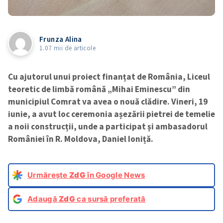
Frunza Alina
1.07 mii de articole
Cu ajutorul unui proiect finanțat de România, Liceul
teoretic de limbă română „Mihai Eminescu” din
municipiul Comrat va avea o nouă clădire. Vineri, 19
iunie, a avut loc ceremonia așezării pietrei de temelie
a noii construcții, unde a participat și ambasadorul
României în R. Moldova, Daniel Ioniță.
Urmărește
ZdG
în Google News
Adaugă
ZdG
ca sursă preferată