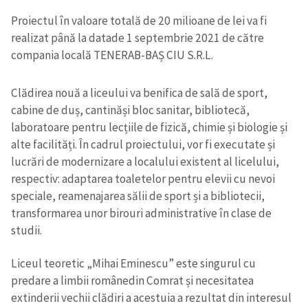
Proiectul în valoare totală de 20 milioane de lei va fi
realizat până la data
de 1 septembrie 2021 de către
compania locală TENERAB-BAȘ CIU S.R.L.
Clădirea nouă a liceului va benifica de sală de sport,
cabine de duș, cantină
și bloc sanitar, bibliotecă,
laboratoare pentru lecțiile de fizică, chimie și biologie și
alte facilități. În cadrul proiectului, vor fi executate și
lucrări de modernizare a localului existent al licelului,
respectiv: adaptarea toaletelor pentru elevii cu nevoi
speciale, reamenajarea sălii de sport și a bibliotecii,
transformarea unor birouri administrative în clase de
studii.
Liceul teoretic „Mihai Eminescu” este singurul cu
predare a limbii române
din Comrat și necesitatea
extinderii vechii clădiri a acestuia a rezultat din interesul