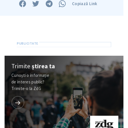
Copiază Link
Trimite
știrea ta
Cunoști o informație
de interes public?
Trimite-o la ZdG