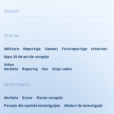
ZDGUST
SPECIAL
Abilitare
Reportaje
Oameni
Fotoreportaje
Interviuri
Expo 30 de ani de corupție
Video
Anchete
Reportaj
Vox
Stop-cadru
INVESTIGATII
Ancheta
Dosar
Marea corupție
Povești din spatele investigației
Ghiduri de investigații