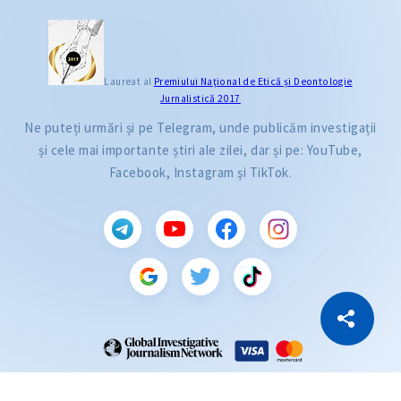
Laureat al
Premiului Naţional de Etică și Deontologie
Jurnalistică 2017
Ne puteți urmări și pe Telegram, unde publicăm investigații
și cele mai importante știri ale zilei, dar și pe: YouTube,
Facebook, Instagram și TikTok.
CITEȘTE
Citește articolul
Copiază Link
ZdG este membru al rețelei globale a jurnaliștilor de investigație (GIJN).