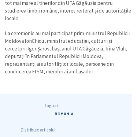
tot mai mare al tinerilor din UTA Găgăuzia pentru
studierea limbii române, interes reiterat și de autoritățile
locale.
La ceremonie au mai participat prim-ministrul Republicii
Moldova Ion
Chicu, ministrul educației, culturii și
cercetprii Igor Șarov, bașcanul UTA Găgăuzia, Irina Vlah,
deputați în Parlamentul Republicii Moldova,
reprezentanți ai autorităților locale, persoane din
conducerea FISM, membri ai ambasadei.
Tag-uri:
ROMÂNIA
Trimite o informație
Despre ZdG
Distribuie articolul:
in English
на русском