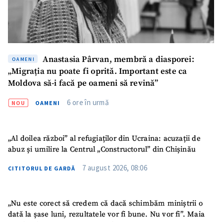
Am citit și sunt de
acord cu
politica de
confidențialitate
.
Anastasia Pârvan, membră a diasporei:
OAMENI
TRIMITE ȘTIREA
„Migrația nu poate fi oprită. Important este ca
Moldova să-i facă pe oameni să revină”
6 ore în urmă
NOU
OAMENI
„Al doilea război” al refugiaților din Ucraina: acuzații de
abuz și umilire la Centrul „Constructorul” din Chișinău
7 august 2026, 08:06
CITITORUL DE GARDĂ
„Nu este corect să credem că dacă schimbăm miniștrii o
dată la șase luni, rezultatele vor fi bune. Nu vor fi”. Maia