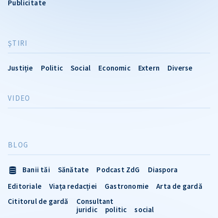
Publicitate
ŞTIRI
Justiție
Politic
Social
Economic
Extern
Diverse
VIDEO
BLOG
Banii tăi
Sănătate
Podcast ZdG
Diaspora
Editoriale
Viața redacției
Gastronomie
Arta de gardă
Cititorul de gardă
Consultant
juridic
politic
social