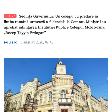
SUSȚINE
Ședința Guvernului: Un colegiu cu predare în
LIVE
limba română urmează a fi deschis la Comrat. Miniștrii au
aprobat înființarea Instituției Publice Colegiul Moldo-Turc
„Recep Tayyip Erdogan”
5 august 2026, 07:46
POLITIC