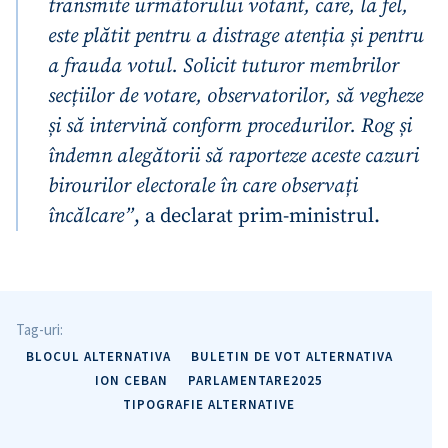
transmite următorului votant, care, la fel,
este plătit pentru a distrage atenția și pentru
a frauda votul. Solicit tuturor membrilor
secțiilor de votare, observatorilor, să vegheze
și să intervină conform procedurilor. Rog și
Trimite o informație
Despre ZdG
îndemn alegătorii să raporteze aceste cazuri
in English
на русском
birourilor electorale în care observați
încălcare”
, a declarat prim-ministrul.
Tag-uri:
BLOCUL ALTERNATIVA
BULETIN DE VOT ALTERNATIVA
ION CEBAN
PARLAMENTARE2025
TIPOGRAFIE ALTERNATIVE