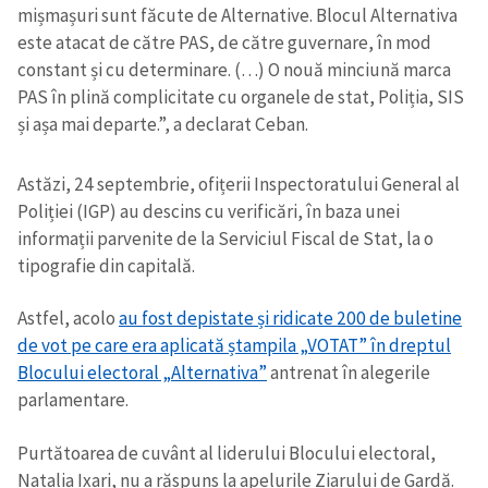
mișmașuri sunt făcute de Alternative. Blocul Alternativa
este atacat de către PAS, de către guvernare, în mod
constant și cu determinare. (…) O nouă minciună marca
PAS în plină complicitate cu organele de stat, Poliția, SIS
și așa mai departe.”, a declarat Ceban.
Astăzi, 24 septembrie, ofițerii Inspectoratului General al
Poliției (IGP) au descins cu verificări, în baza unei
informații parvenite de la Serviciul Fiscal de Stat, la o
tipografie din capitală.
Astfel, acolo
au fost depistate și ridicate 200 de buletine
de vot pe care era aplicată ștampila „VOTAT” în dreptul
Blocului electoral „Alternativa”
antrenat în alegerile
parlamentare.
Purtătoarea de cuvânt al liderului Blocului electoral,
Natalia Ixari, nu a răspuns la apelurile Ziarului de Gardă.