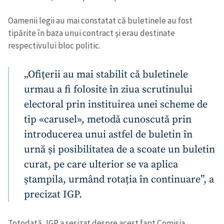
Oamenii legii au mai constatat că buletinele au fost
tipărite în baza unui contract și erau destinate
respectivului bloc politic.
„Ofițerii au mai stabilit că buletinele
urmau a fi folosite în ziua scrutinului
electoral prin instituirea unei scheme de
tip «carusel», metodǎ cunoscutǎ prin
introducerea unui astfel de buletin în
urnă și posibilitatea de a scoate un buletin
curat, pe care ulterior se va aplica
ștampila, urmând rotația în continuare”, a
precizat IGP.
Totodată, IGP a sesizat despre acest fapt Comisia