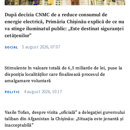
După decizia CNMC de a reduce consumul de
energie electrică, Primăria Chișinău explică de ce nu
va stinge iluminatul public: „Este destinat siguranței
cetățenilor”
5 august 2026, 07:07
SOCIAL
Stimulente în valoare totală de 6,5 miliarde de lei, puse la
dispoziția localităților care finalizează procesul de
amalgamare voluntară
4 august 2026, 10:17
POLITIC
Vasile Tofan, despre vizita „oficială” a delegației guvernului
taliban din Afganistan la Chișinău: „Situația este jenantă și
inacceptabilă”