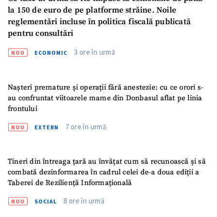
la 150 de euro de pe platforme străine. Noile
reglementări incluse în politica fiscală publicată
pentru consultări
3 ore în urmă
NOU
ECONOMIC
Nașteri premature și operații fără anestezie: cu ce orori s-
au confruntat viitoarele mame din Donbasul aflat pe linia
frontului
ȘTIREA MEA
7 ore în urmă
NOU
EXTERN
Titlu știre
+ Adaugă titlu
Tineri din întreaga țară au învățat cum să recunoască și să
Fotografie
+ Încarcă imagine
combată dezinformarea în cadrul celei de-a doua ediții a
Taberei de Reziliență Informațională
Link media
+ Link media
8 ore în urmă
NOU
SOCIAL