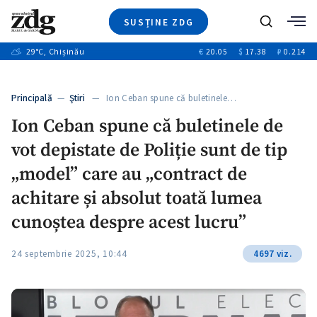
SUSȚINE ZDG
+4
Caută
+1
29
°C
, Chișinău
€
20.05
$
17.38
₽
0.214
Ştiri
+11
+8
Investigatii
Banii tăi
+4
Principală
—
Ştiri
— Ion Ceban spune că buletinele…
Video
Ion Ceban spune că buletinele de
Special
vot depistate de Poliție sunt de tip
Blog
+1
ZdGust
„model” care au „contract de
achitare și absolut toată lumea
cunoștea despre acest lucru”
24 septembrie 2025, 10:44
4697 viz.