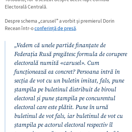
Electoralǎ Centralǎ.
Despre schema „carusel” a vorbit și premierul Dorin
Recean într-o
conferință de presă
.
„Vedem că unele partide finanțate de
Federația Rusă pregătesc formula de corupere
electorală numită «carusel». Cum
funcționează ea concret? Persoana intră în
secția de vot cu un buletin imitat, fals, pune
ștampila pe buletinul distribuit de biroul
electoral și pune ștampila pe concurentul
electoral care este plătit. Pune în urnă
buletinul de vot fals, iar buletinul de vot cu
ștampila pe actorul electoral respectiv îl