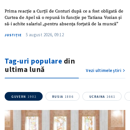
Prima reacție a Curții de Conturi după ce a fost obligată de
Mesajul știrei
+ Mesajul știrei
Curtea de Apel să o repună în funcție pe Tatiana Vozian și
să-i achite salariul „pentru absența forțată de la muncă”
CONTACT SURSĂ
5 august 2026, 09:12
JUSTIȚIE
Sursă anonimă
Nume
+ Numele meu
Tag-uri populare
din
ultima lună
Vezi ultimele știri
Email
+ Emailul meu
Telefon
+ Telefon personal
GUVERN
1902
RUSIA
1886
UCRAINA
1661
Am citit și sunt de
acord cu
politica de
confidențialitate
.
TRIMITE ȘTIREA