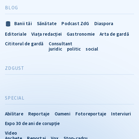
BLOG
Banii tăi
Sănătate
Podcast ZdG
Diaspora
Editoriale
Viața redacției
Gastronomie
Arta de gardă
Cititorul de gardă
Consultant
juridic
politic
social
ZDGUST
SPECIAL
Abilitare
Reportaje
Oameni
Fotoreportaje
Interviuri
Expo 30 de ani de corupție
Video
Anchete
Reportaj
Vox
Stop-cadru