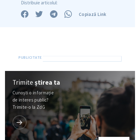
Distribuie articolul:
Copiază Link
Trimite
știrea ta
Cunoști o informație
de interes public?
Trimite-o la ZdG