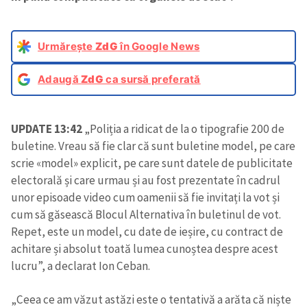
Urmărește
ZdG
în Google News
Adaugă
ZdG
ca sursă preferată
UPDATE 13:42
„Poliția a ridicat de la o tipografie 200 de
buletine. Vreau să fie clar că sunt buletine model, pe care
scrie «model» explicit, pe care sunt datele de publicitate
electorală și care urmau și au fost prezentate în cadrul
unor episoade video cum oamenii să fie invitați la vot și
cum să găsească Blocul Alternativa în buletinul de vot.
Repet, este un model, cu date de ieșire, cu contract de
achitare și absolut toată lumea cunoștea despre acest
lucru”, a declarat Ion Ceban.
„Ceea ce am văzut astăzi este o tentativă a arăta că niște