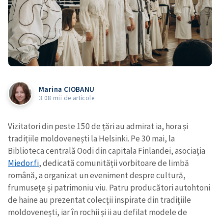
Marina CIOBANU
3.08 mii de articole
Vizitatori din peste 150 de țări au admirat ia, hora și
tradițiile moldovenești la Helsinki. Pe 30 mai, la
Biblioteca centrală Oodi din capitala Finlandei, asociația
Miedor.fi
, dedicată comunității vorbitoare de limbă
română, a organizat un eveniment despre cultură,
frumusețe și patrimoniu viu. Patru producători autohtoni
de haine au prezentat colecții inspirate din tradițiile
moldovenești, iar în rochii și ii au defilat modele de