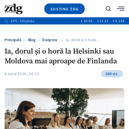
SUSȚINE ZDG
Caută
+2
23
°C
, Chișinău
€
20.05
$
17.37
₽
0.214
Ştiri
+6
+3
Investigatii
Banii tăi
+2
Principală
—
Blog
—
Diaspora
— Ia, dorul și o horă…
Video
+1
+1
Ia, dorul și o horă la Helsinki sau
Special
Moldova mai aproape de Finlanda
Blog
+2
ZdGust
8 iunie 2026, 10:23
368 viz.
+1