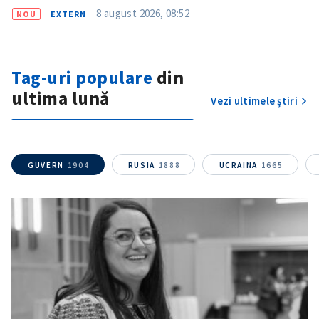
8 august 2026, 08:52
NOU
EXTERN
Tag-uri populare
din
ultima lună
Vezi ultimele știri
GUVERN
1904
RUSIA
1888
UCRAINA
1665