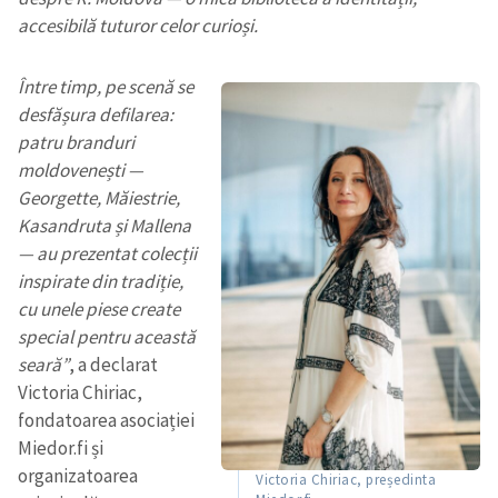
accesibilă tuturor celor curioși.
Între timp, pe scenă se
desfășura defilarea:
patru branduri
moldovenești —
Georgette, Măiestrie,
Kasandruta și Mallena
— au prezentat colecții
inspirate din tradiție,
cu unele piese create
special pentru această
seară”
, a declarat
Victoria Chiriac,
fondatoarea asociației
Miedor.fi și
organizatoarea
Victoria Chiriac, președinta