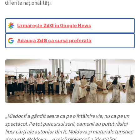
diferite naționalități.
Urmărește
ZdG
în Google News
Adaugă
ZdG
ca sursă preferată
„Miedor.fi a gândit seara ca pe o întâlnire vie, nu ca pe un
spectacol. Pe tot parcursul serii, oamenii au putut răsfoi
liber cărți ale autorilor din R. Moldova și materiale turistice
despre R. Moldova — o mică bibliotecă a identității,