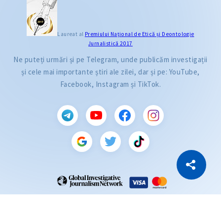
Laureat al
Premiului Naţional de Etică și Deontologie
Jurnalistică 2017
Ne puteți urmări și pe Telegram, unde publicăm investigații
și cele mai importante știri ale zilei, dar și pe: YouTube,
Facebook, Instagram și TikTok.
CITEȘTE
Citește articolul
Copiază Link
ZdG este membru al rețelei globale a jurnaliștilor de investigație (GIJN).
2004—2026 © Ziarul de Gardă.