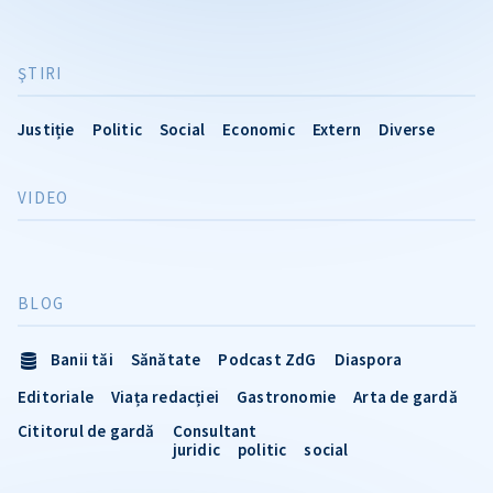
ŞTIRI
Justiție
Politic
Social
Economic
Extern
Diverse
VIDEO
BLOG
Banii tăi
Sănătate
Podcast ZdG
Diaspora
Editoriale
Viața redacției
Gastronomie
Arta de gardă
Cititorul de gardă
Consultant
juridic
politic
social