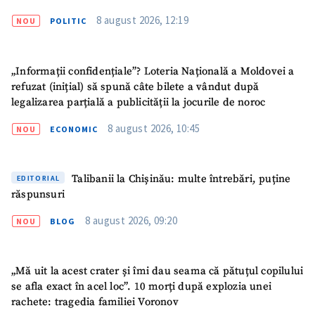
CONTACT SURSĂ
8 august 2026, 12:19
NOU
POLITIC
Sursă anonimă
Nume
+ Numele meu
„Informații confidențiale”? Loteria Națională a Moldovei a
refuzat (inițial) să spună câte bilete a vândut după
legalizarea parțială a publicității la jocurile de noroc
Email
+ Emailul meu
8 august 2026, 10:45
NOU
ECONOMIC
Telefon
+ Telefon personal
Talibanii la Chișinău: multe întrebări, puține
EDITORIAL
Am citit și sunt de
răspunsuri
acord cu
politica de
confidențialitate
.
8 august 2026, 09:20
NOU
BLOG
TRIMITE ȘTIREA
„Mă uit la acest crater și îmi dau seama că pătuțul copilului
se afla exact în acel loc”. 10 morți după explozia unei
rachete: tragedia familiei Voronov