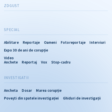
ZDGUST
SPECIAL
Abilitare
Reportaje
Oameni
Fotoreportaje
Interviuri
Expo 30 de ani de corupție
Video
Anchete
Reportaj
Vox
Stop-cadru
INVESTIGATII
Ancheta
Dosar
Marea corupție
Povești din spatele investigației
Ghiduri de investigații