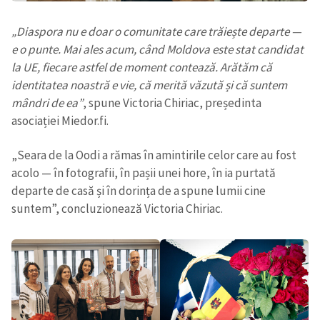
„Diaspora nu e doar o comunitate care trăiește departe —
e o punte. Mai ales acum, când Moldova este stat candidat
la UE, fiecare astfel de moment contează. Arătăm că
identitatea noastră e vie, că merită văzută și că suntem
mândri de ea”
, spune Victoria Chiriac, președinta
asociației Miedor.fi.
„Seara de la Oodi a rămas în amintirile celor care au fost
acolo — în fotografii, în pașii unei hore, în ia purtată
departe de casă și în dorința de a spune lumii cine
suntem”, concluzionează Victoria Chiriac.