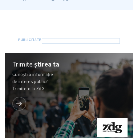
Trimite
știrea ta
Cunoști o informație
de interes public?
Trimite-o la ZdG