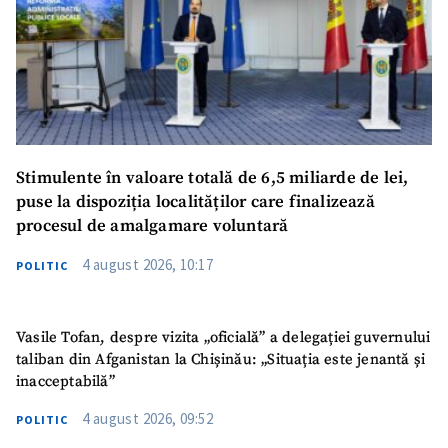
Stimulente în valoare totală de 6,5 miliarde de lei,
puse la dispoziția localităților care finalizează
procesul de amalgamare voluntară
4 august 2026, 10:17
POLITIC
Vasile Tofan, despre vizita „oficială” a delegației guvernului
taliban din Afganistan la Chișinău: „Situația este jenantă și
inacceptabilă”
4 august 2026, 09:52
POLITIC