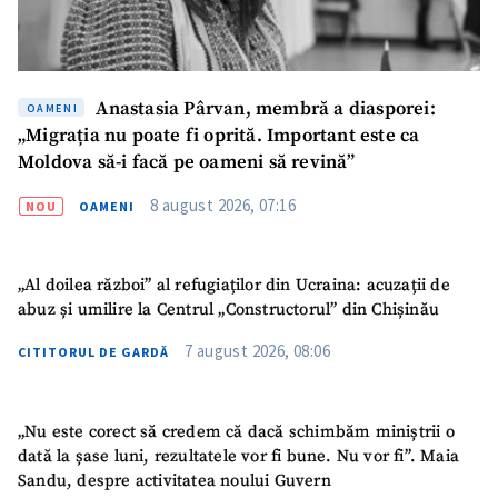
SUSȚINE
Anastasia Pârvan, membră a diasporei:
OAMENI
„Migrația nu poate fi oprită. Important este ca
Moldova să-i facă pe oameni să revină”
8 august 2026, 07:16
NOU
OAMENI
„Al doilea război” al refugiaților din Ucraina: acuzații de
abuz și umilire la Centrul „Constructorul” din Chișinău
7 august 2026, 08:06
CITITORUL DE GARDĂ
„Nu este corect să credem că dacă schimbăm miniștrii o
dată la șase luni, rezultatele vor fi bune. Nu vor fi”. Maia
Sandu, despre activitatea noului Guvern