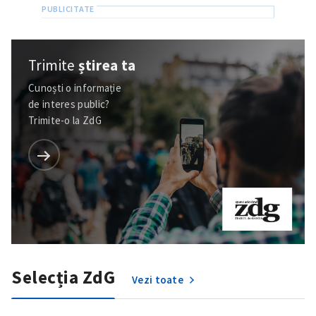
Trimite
știrea ta
Cunoști o informație
de interes public?
Trimite-o la ZdG
ȘTIREA MEA
Titlu știre
+ Adaugă titlu
Selecția ZdG
Vezi toate
Fotografie
+ Încarcă imagine