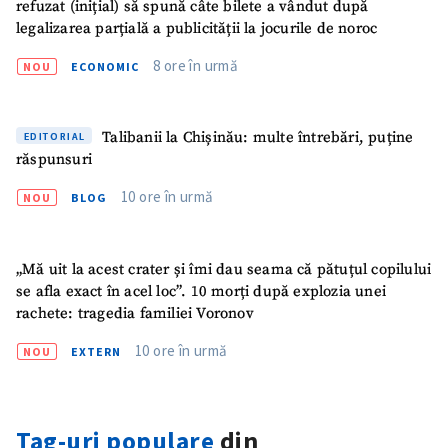
refuzat (inițial) să spună câte bilete a vândut după
confidențialitate
.
legalizarea parțială a publicității la jocurile de noroc
TRIMITE ȘTIREA
8 ore în urmă
NOU
ECONOMIC
Talibanii la Chișinău: multe întrebări, puține
EDITORIAL
răspunsuri
10 ore în urmă
NOU
BLOG
„Mă uit la acest crater și îmi dau seama că pătuțul copilului
se afla exact în acel loc”. 10 morți după explozia unei
rachete: tragedia familiei Voronov
10 ore în urmă
NOU
EXTERN
Tag-uri populare
din