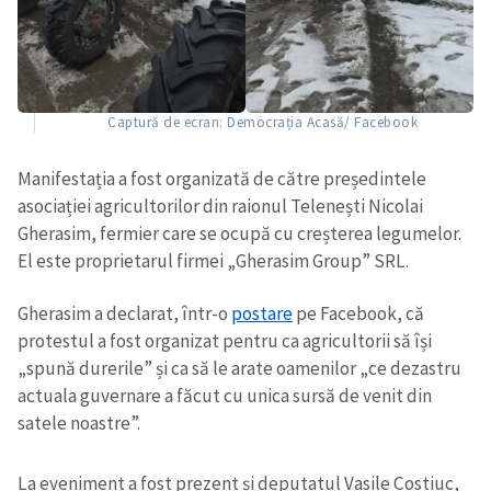
Captură de ecran: Democrația Acasă/ Facebook
Manifestația a fost organizată de către președintele
asociației agricultorilor din raionul Telenești Nicolai
Gherasim, fermier care se ocupă cu creșterea legumelor.
El este proprietarul firmei „Gherasim Group” SRL.
Gherasim a declarat, într-o
postare
pe Facebook, că
protestul a fost organizat pentru ca agricultorii să își
„spună durerile” și ca să le arate oamenilor „ce dezastru
actuala guvernare a făcut cu unica sursă de venit din
satele noastre”.
La eveniment a fost prezent și deputatul Vasile Costiuc,