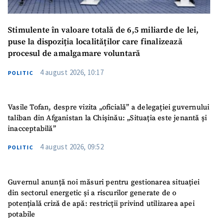
Stimulente în valoare totală de 6,5 miliarde de lei,
puse la dispoziția localităților care finalizează
procesul de amalgamare voluntară
4 august 2026, 10:17
POLITIC
Vasile Tofan, despre vizita „oficială” a delegației guvernului
taliban din Afganistan la Chișinău: „Situația este jenantă și
inacceptabilă”
4 august 2026, 09:52
POLITIC
Guvernul anunță noi măsuri pentru gestionarea situației
din sectorul energetic și a riscurilor generate de o
potențială criză de apă: restricții privind utilizarea apei
potabile