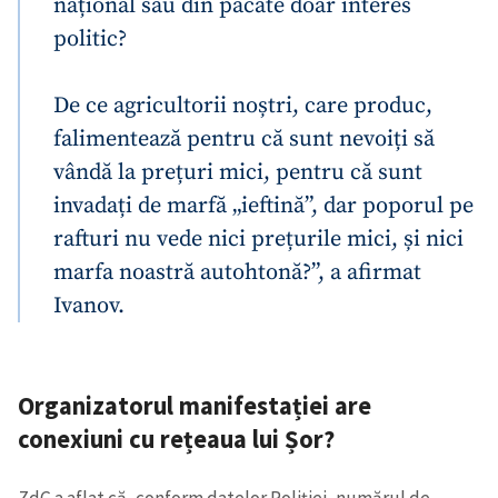
național sau din păcate doar interes
politic?
De ce agricultorii noștri, care produc,
falimentează pentru că sunt nevoiți să
vândă la prețuri mici, pentru că sunt
invadați de marfă „ieftină”, dar poporul pe
rafturi nu vede nici prețurile mici, și nici
marfa noastră autohtonă?”, a afirmat
Ivanov.
Organizatorul manifestației are
conexiuni cu rețeaua lui Șor?
ZdG a aflat că, conform datelor Poliției, numărul de