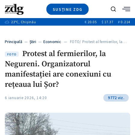
SUSȚINE ZDG
Caută
+2
23
°C
, Chișinău
€
20.05
$
17.37
₽
0.214
Ştiri
+6
+3
Investigatii
Banii tăi
+5
Principală
—
Ştiri
—
Economic
— FOTO/ Protest al fermierilor, la…
Video
+1
+1
Protest al fermierilor, la
Special
FOTO
Negureni. Organizatorul
Blog
+2
ZdGust
manifestației are conexiuni cu
+1
rețeaua lui Șor?
6 ianuarie 2026, 14:20
9772 viz.