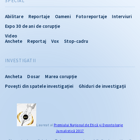
SPECIAL
Abilitare
Reportaje
Oameni
Fotoreportaje
Interviuri
Expo 30 de ani de corupție
Video
Anchete
Reportaj
Vox
Stop-cadru
INVESTIGATII
Ancheta
Dosar
Marea corupție
Povești din spatele investigației
Ghiduri de investigații
Laureat al
Premiului Naţional de Etică și Deontologie
Jurnalistică 2017