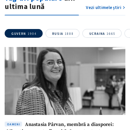
ultima lună
Vezi ultimele știri
GUVERN
1904
RUSIA
1888
UCRAINA
1665
SUSȚINE
Anastasia Pârvan, membră a diasporei:
OAMENI