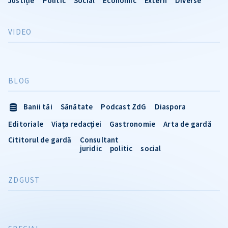
Justiție
Politic
Social
Economic
Extern
Diverse
VIDEO
BLOG
Banii tăi
Sănătate
Podcast ZdG
Diaspora
Editoriale
Viața redacției
Gastronomie
Arta de gardă
Cititorul de gardă
Consultant
juridic
politic
social
ZDGUST