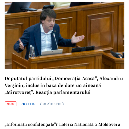
Link media
+ Link media
Mesajul știrei
+ Mesajul știrei
CONTACT SURSĂ
Sursă anonimă
Nume
+ Numele meu
Deputatul partidului „Democrația Acasă”, Alexandru
Verșinin, inclus în baza de date ucraineană
Email
+ Emailul meu
„Mirotvoreț”. Reacția parlamentarului
7 ore în urmă
NOU
POLITIC
Telefon
+ Telefon personal
Am citit și sunt de
„Informații confidențiale”? Loteria Națională a Moldovei a
acord cu
politica de