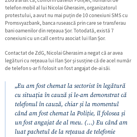
Trimite o informație
Despre ZdG
telefon mobil al lui Nicolai Gherasim, organizatorul
in English
на русском
protestului, a avut nu mai puțin de 10 conexiuni SMS cu
Promsvyazbank, banca rusească prin care se transferau
bani oamenilor din rețeaua Șor. Totodată, există 7
conexiuni cu un call centru asociat lui Ilan Șor.
Contactat de ZdG, Nicolai Gherasim a negat că ar avea
legături cu rețeaua lui Ilan Șor și susține că de acel număr
de telefon s-ar fi folosit un fost angajat de-ai săi.
„
Eu am fost chemat la sectorist în legătură
cu situația în cauză și le-am demonstrat că
telefonul în cauză, chiar și la momentul
când am fost chemat la Poliție, îl folosea și
un fost angajat de al meu. (…) Eu când am
luat pachetul de la rețeaua de telefonie