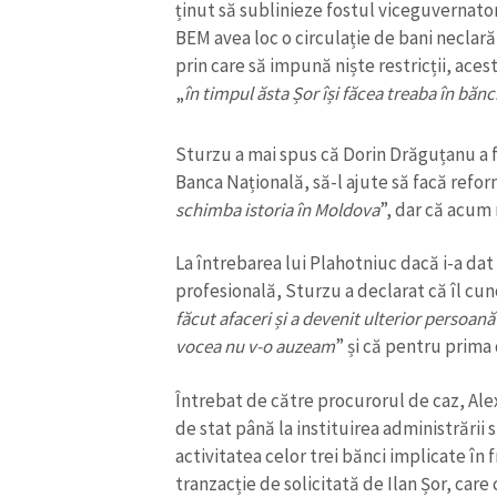
ținut să sublinieze fostul viceguvernator 
Link media
BEM avea loc o circulație de bani necla
prin care să impună niște restricții, acesta
„
în timpul ăsta Șor își făcea treaba în bănc
Mesajul știrei
Sturzu a mai spus că Dorin Drăguțanu a fo
Banca Națională, să-l ajute să facă refor
schimba istoria în Moldova
”, dar că acum
La întrebarea lui Plahotniuc dacă i-a dat 
profesională, Sturzu a declarat că îl cun
făcut afaceri și a devenit ulterior persoană
vocea nu v-o auzeam
” și că pentru prima 
Întrebat de către procurorul de caz, Alex
de stat până la instituirea administrării
activitatea celor trei bănci implicate în
tranzacție de solicitată de Ilan Șor, car