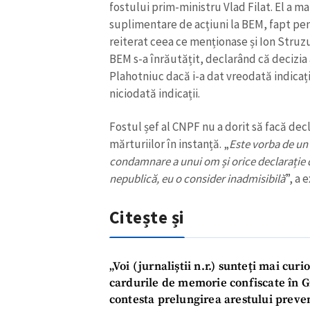
fostului prim-ministru Vlad Filat. El a ma
suplimentare de acțiuni la BEM, fapt pentr
reiterat ceea ce menționase și Ion Struz
BEM s-a înrăutățit, declarând că decizia a
Plahotniuc dacă i-a dat vreodată indicați
niciodată indicații.
Fostul șef al CNPF nu a dorit să facă de
mărturiilor în instanță. „
Este vorba de un 
condamnare a unui om și orice declarație d
nepublică, eu o consider inadmisibilă
”, a 
Citește și
„Voi (jurnaliștii n.r.) sunteți mai curi
cardurile de memorie confiscate în Gr
contesta prelungirea arestului preve