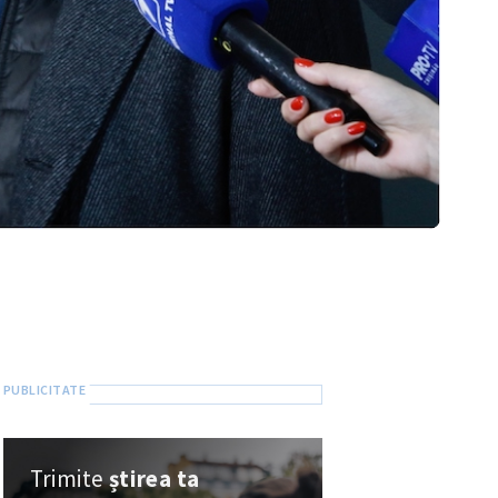
Trimite
știrea ta