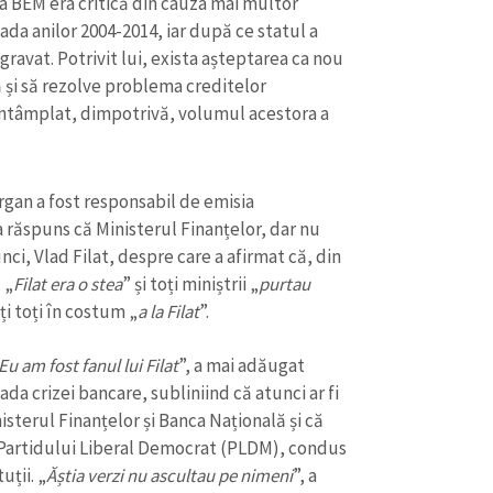
 la BEM era critică din cauza mai multor
ada anilor 2004-2014, iar după ce statul a
gravat. Potrivit lui, exista așteptarea ca nou
ă și să rezolve problema creditelor
întâmplat, dimpotrivă, volumul acestora a
organ a fost responsabil de emisia
 răspuns că Ministerul Finanțelor, dar nu
ci, Vlad Filat, despre care a afirmat că, din
 „
Filat era o stea
” și toți miniștrii „
purtau
ți toți în costum „
a la Filat
”.
CONTACT SURSĂ
Eu am fost fanul lui Filat
”, a mai adăugat
Sursă anonimă
ada crizei bancare, subliniind că atunci ar fi
+ Adaugă titlu
isterul Finanțelor și Banca Națională și că
Nume
+ Numele 
ai Partidului Liberal Democrat (PLDM), condus
+ Încarcă imagine
uții. „
Ăștia verzi nu ascultau pe nimeni
”, a