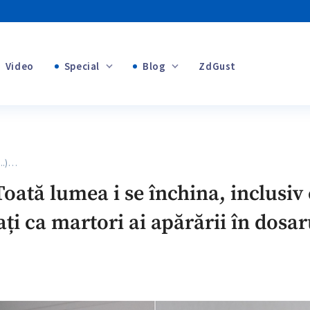
Video
Special
Blog
ZdGust
+1
Banii tăi
+1
...)…
+1
 Toată lumea i se închina, inclusiv 
i ca martori ai apărării în dosa
+1