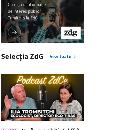
Cunoști o informație
de interes public?
Trimite-o la ZdG
Selecția ZdG
Vezi toate