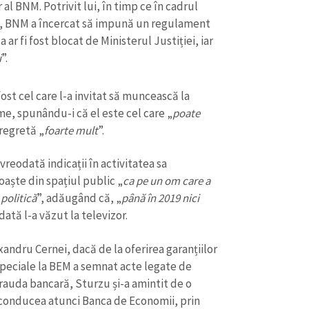
Email
+ Emailul 
al BNM. Potrivit lui, în timp ce în cadrul
+ Link media
ră, BNM a încercat să impună un regulament
 ar fi fost blocat de Ministerul Justiției, iar
Telefon
+ Telefon pe
i
”.
Am citit și sunt de ac
+ Mesajul știrei
confidențialitate
.
st cel care l-a invitat să muncească la
me, spunându-i că el este cel care „
poate
TRIMITE ȘT
 regretă „
foarte mult
”.
vreodată indicații în activitatea sa
oaște din spațiul public „
ca pe un om care a
 politică
”, adăugând că, „
până în 2019 nici
dată l-a văzut la televizor.
andru Cernei, dacă de la oferirea garanțiilor
 speciale la BEM a semnat acte legate de
 frauda bancară, Sturzu și-a amintit de o
e conducea atunci Banca de Economii, prin