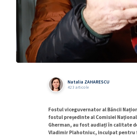
Natalia ZAHARESCU
423 articole
Fostul viceguvernator al Băncii Națion
fostul președinte al Comisiei Național
Gherman, au fost audiați în calitate d
Vladimir Plahotniuc, inculpat pentru f