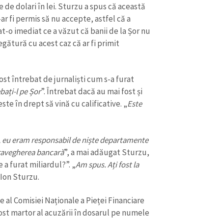
e de dolari în lei. Sturzu a spus că această
ar fi permis să nu accepte, astfel că a
at-o imediat ce a văzut că banii de la Șor nu
egătură cu acest caz că ar fi primit
st întrebat de jurnaliști cum s-a furat
bați-l pe Șor
”. Întrebat dacă au mai fost și
ste în drept să vină cu calificative. „
Este
, eu eram responsabil de niște departamente
ravegherea bancară
”, a mai adăugat Sturzu,
a furat miliardul?”. „
Am spus. Ați fost la
r Ion Sturzu.
e al Comisiei Naționale a Pieței Financiare
ost martor al acuzării în dosarul pe numele