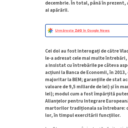
decembrie. În total, până în prezent, 
ai apărării.
Urmărește
ZdG
în Google News
Cei doi au fost interogați de către Vla
le-a adresat cele mai multe întrebări, 
a insistat cu întrebările pe câteva a
acțiuni la Banca de Economii, în 2013,
majoritar la BEM; garanțiile de stat a
valoare de 9,5 miliarde de lei) și în ma
lei); modul cum a fost împărțită puter
Alianțelor pentru Integrare European
martorilor tradiționala sa întrebare: 
lor, în timpul exercitării funcțiilor.