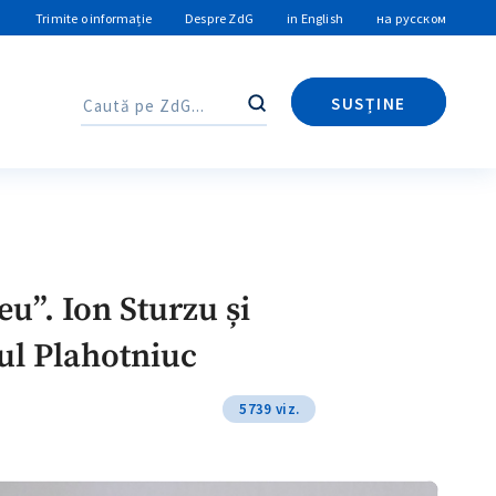
Trimite o informație
Despre ZdG
in English
на русском
SUSȚINE
Caută
Caută
eu”. Ion Sturzu și
rul Plahotniuc
5739 viz.