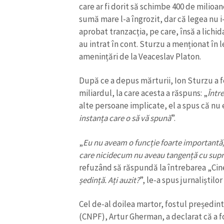
care ar fi dorit să schimbe 400 de milioan
sumă mare l-a îngrozit, dar că legea nu i-
aprobat tranzacția, pe care, însă a lichid
au intrat în cont. Sturzu a menționat în l
amenințări de la Veaceslav Platon.
După ce a depus mărturii, Ion Sturzu a fo
miliardul, la care acesta a răspuns: „
Între
alte persoane implicate, el a spus că nu e
instanța care o să vă spună
”.
„
Eu nu aveam o funcție foarte importantă
care nicidecum nu aveau tangență cu sup
refuzând să răspundă la întrebarea „Cine 
ședință. Ați auzit?
”, le-a spus jurnaliștilo
Cel de-al doilea martor, fostul președint
(CNPF), Artur Gherman, a declarat că a f