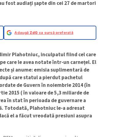
au fost audiați șapte din cei 27 de martori
Adaugă
ZdG
ca sursă preferată
dimir Plahotniuc, inculpatul fiind cel care
pe care le avea notate într-un carnețel. El
specte și anume: emisia suplimentară de
 după care statul a pierdut pachetul
cordate de Guvern în noiembrie 2014 (în
rtie 2015 ( în valoare de 5,3 miliarde de
ea în stat în perioada de guvernare a
ă. Totodată, Plahotniuc le-a adresat
dacă el a făcut vreodată presiuni asupra