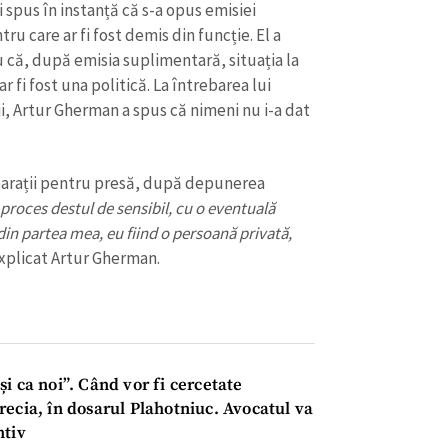
i spus în instanță că s-a opus emisiei
u care ar fi fost demis din funcție. El a
u că, după emisia suplimentară, situația la
r fi fost una politică. La întrebarea lui
i, Artur Gherman a spus că nimeni nu i-a dat
clarații pentru presă, după depunerea
proces destul de sensibil, cu o eventuală
in partea mea, eu fiind o persoană privată,
explicat Artur Gherman.
oși ca noi”. Când vor fi cercetate
ecia, în dosarul Plahotniuc. Avocatul va
ntiv