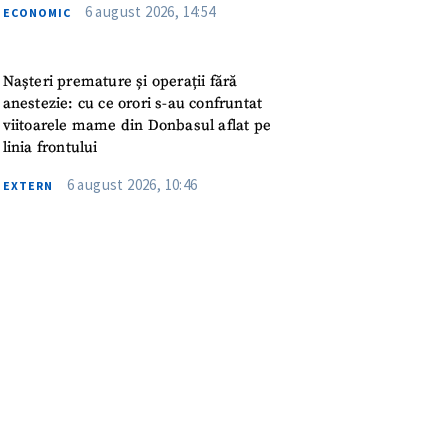
meu
6 august 2026, 14:54
ECONOMIC
rsonal
Nașteri premature și operații fără
anestezie: cu ce orori s-au confruntat
ord cu
politica de
viitoarele mame din Donbasul aflat pe
linia frontului
IREA
6 august 2026, 10:46
EXTERN