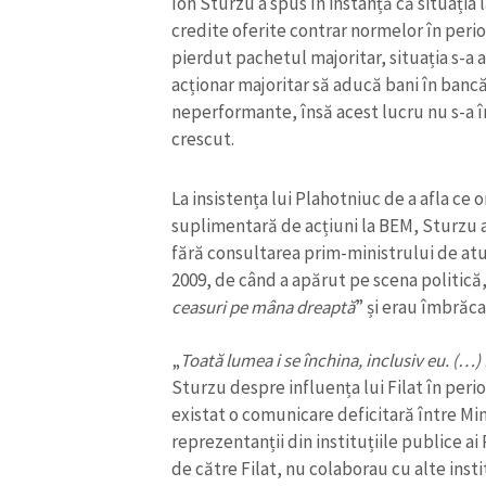
Ion Sturzu a spus în instanță că situația
credite oferite contrar normelor în perio
pierdut pachetul majoritar, situația s-a a
acționar majoritar să aducă bani în banc
neperformante, însă acest lucru nu s-a 
crescut.
La insistența lui Plahotniuc de a afla ce 
suplimentară de acțiuni la BEM, Sturzu a
fără consultarea prim-ministrului de atun
2009, de când a apărut pe scena politică,
ceasuri pe mâna dreaptă
” și erau îmbrăca
ȘTIREA MEA
„
Toată lumea i se închina, inclusiv eu. (…) 
Sturzu despre influența lui Filat în perio
Titlu știre
existat o comunicare deficitară între Min
reprezentanții din instituțiile publice 
Fotografie
de către Filat, nu colaborau cu alte instit