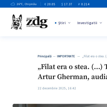
€
20.05
$
17.37
₽
0.214
26
°C
, Chișinău
Ştiri
Investigatii
+3
+1
+9
+4
Principală
—
IMPORTANTE
— „Filat era o stea. (
+5
„Filat era o stea. (…)
Artur Gherman, audiaț
22 decembrie 2025, 16:42