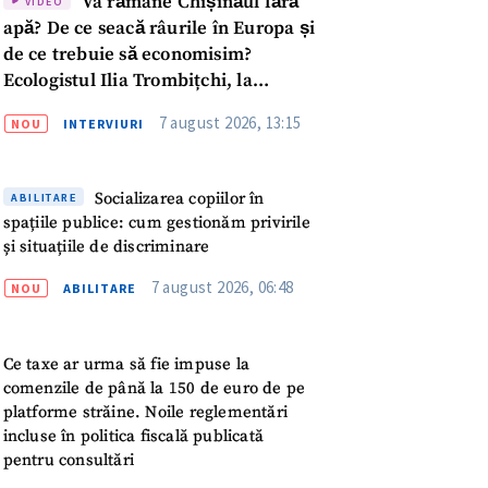
Va rămâne Chișinăul fără
VIDEO
apă? De ce seacă râurile în Europa și
de ce trebuie să economisim?
Ecologistul Ilia Trombițchi, la
Podcast ZdCe
7 august 2026, 13:15
NOU
INTERVIURI
Socializarea copiilor în
ABILITARE
spațiile publice: cum gestionăm privirile
și situațiile de discriminare
7 august 2026, 06:48
NOU
ABILITARE
Ce taxe ar urma să fie impuse la
comenzile de până la 150 de euro de pe
platforme străine. Noile reglementări
meu
incluse în politica fiscală publicată
pentru consultări