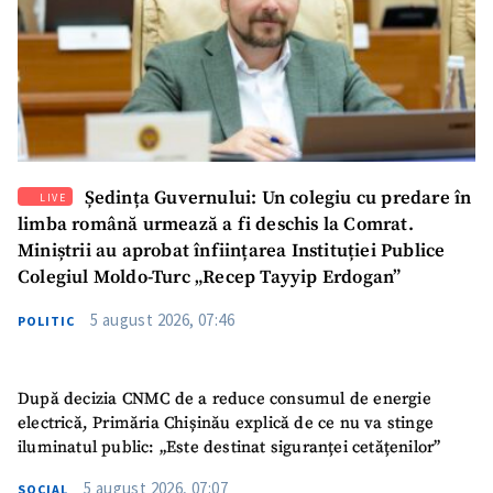
SUSȚINE
Ședința Guvernului: Un colegiu cu predare în
LIVE
limba română urmează a fi deschis la Comrat.
Miniștrii au aprobat înființarea Instituției Publice
Colegiul Moldo-Turc „Recep Tayyip Erdogan”
5 august 2026, 07:46
POLITIC
După decizia CNMC de a reduce consumul de energie
electrică, Primăria Chișinău explică de ce nu va stinge
iluminatul public: „Este destinat siguranței cetățenilor”
5 august 2026, 07:07
SOCIAL