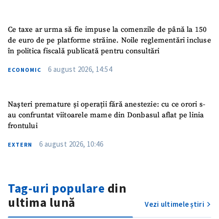
Ce taxe ar urma să fie impuse la comenzile de până la 150
de euro de pe platforme străine. Noile reglementări incluse
în politica fiscală publicată pentru consultări
6 august 2026, 14:54
ECONOMIC
Nașteri premature și operații fără anestezie: cu ce orori s-
au confruntat viitoarele mame din Donbasul aflat pe linia
frontului
6 august 2026, 10:46
EXTERN
ȘTIREA MEA
Titlu știre
+ Adaugă titlu
Tag-uri populare
din
Fotografie
+ Încarcă imagine
ultima lună
Vezi ultimele știri