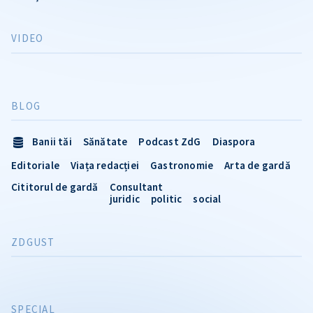
VIDEO
BLOG
Banii tăi
Sănătate
Podcast ZdG
Diaspora
Editoriale
Viața redacției
Gastronomie
Arta de gardă
Cititorul de gardă
Consultant
juridic
politic
social
ZDGUST
SPECIAL