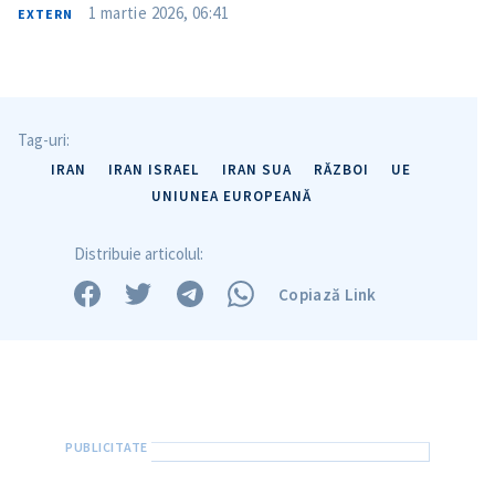
1 martie 2026, 06:41
EXTERN
Tag-uri:
IRAN
IRAN ISRAEL
IRAN SUA
RĂZBOI
UE
UNIUNEA EUROPEANĂ
Distribuie articolul:
Copiază Link
Trimite o informație
Despre ZdG
in English
на русском