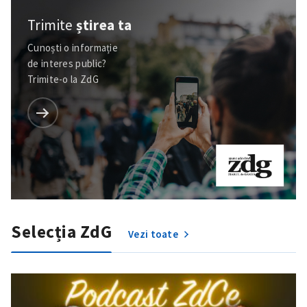
Trimite
știrea ta
Cunoști o informație
de interes public?
Trimite-o la ZdG
Selecția ZdG
Vezi toate