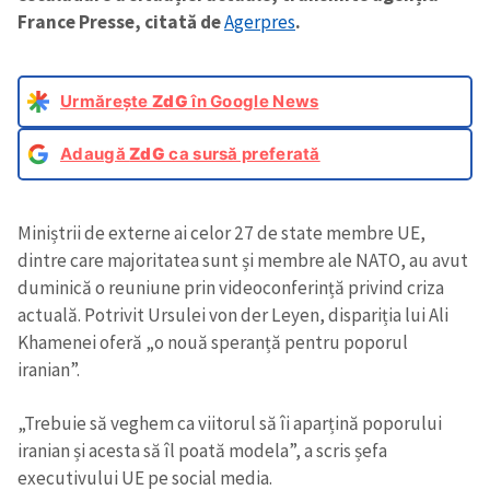
France Presse, citată de
Agerpres
.
Urmărește
ZdG
în Google News
Adaugă
ZdG
ca sursă preferată
Miniștrii de externe ai celor 27 de state membre UE,
dintre care majoritatea sunt și membre ale NATO, au avut
duminică o reuniune prin videoconferință privind criza
actuală. Potrivit Ursulei von der Leyen, dispariția lui Ali
Khamenei oferă „o nouă speranță pentru poporul
iranian”.
„Trebuie să veghem ca viitorul să îi aparțină poporului
iranian și acesta să îl poată modela”, a scris șefa
executivului UE pe social media.