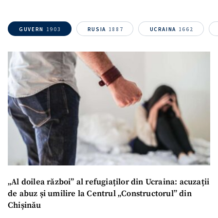
Link media
+ Link media
GUVERN
1903
RUSIA
1887
UCRAINA
1662
Mesajul știrei
+ Mesajul știrei
CONTACT SURSĂ
Sursă anonimă
Nume
+ Numele meu
Email
+ Emailul meu
Telefon
„Al doilea război” al refugiaților din Ucraina: acuzații
+ Telefon personal
de abuz și umilire la Centrul „Constructorul” din
Chișinău
Am citit și sunt de
acord cu
politica de