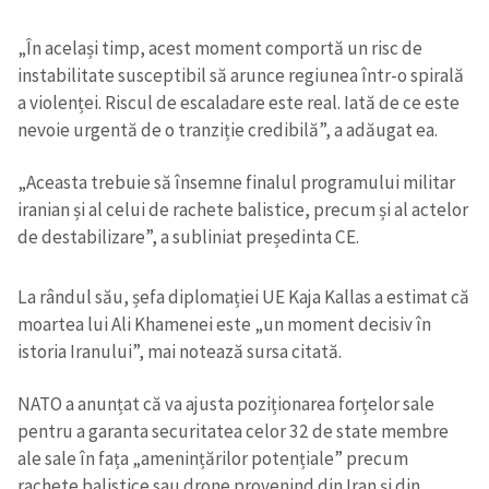
„În același timp, acest moment comportă un risc de
instabilitate susceptibil să arunce regiunea într-o spirală
a violenței. Riscul de escaladare este real. Iată de ce este
nevoie urgentă de o tranziție credibilă”, a adăugat ea.
„Aceasta trebuie să însemne finalul programului militar
iranian și al celui de rachete balistice, precum și al actelor
de destabilizare”, a subliniat președinta CE.
La rândul său, șefa diplomației UE Kaja Kallas a estimat că
moartea lui Ali Khamenei este „un moment decisiv în
istoria Iranului”, mai notează sursa citată.
NATO a anunțat că va ajusta poziționarea forțelor sale
pentru a garanta securitatea celor 32 de state membre
ale sale în fața „amenințărilor potențiale” precum
rachete balistice sau drone provenind din Iran și din