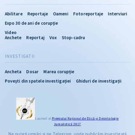
Abilitare
Reportaje
Oameni
Fotoreportaje
Interviuri
Expo 30 de ani de corupție
Video
Anchete
Reportaj
Vox
Stop-cadru
INVESTIGATII
Ancheta
Dosar
Marea corupție
Povești din spatele investigației
Ghiduri de investigații
Laureat al
Premiului Naţional de Etică și Deontologie
Jurnalistică 2017
Ne puteți urmări și pe Telegram, unde publicăm investigații