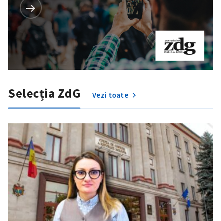
Selecția ZdG
Vezi toate
Trimite o informație
Despre ZdG
in English
на русском