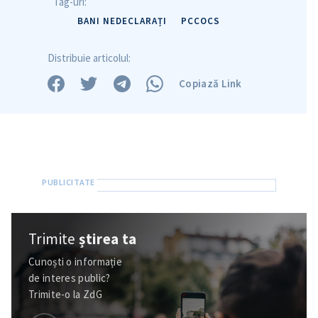
Tag-uri:
BANI NEDECLARAȚI
PCCOCS
Distribuie articolul:
Copiază Link
Trimite
știrea ta
Cunoști o informație
de interes public?
Trimite-o la ZdG