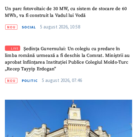
Nume
+ Numele meu
Un parc fotovoltaic de 30 MW, cu sistem de stocare de 60
MWh, va fi construit la Vadul lui Vodă
Email
+ Emailul meu
5 august 2026, 10:58
NOU
SOCIAL
Telefon
+ Telefon personal
Ședința Guvernului: Un colegiu cu predare în
LIVE
Am citit și sunt de
limba română urmează a fi deschis la Comrat. Miniștrii au
acord cu
politica de
aprobat înființarea Instituției Publice Colegiul Moldo-Turc
confidențialitate
.
„Recep Tayyip Erdogan”
5 august 2026, 07:46
TRIMITE ȘTIREA
NOU
POLITIC