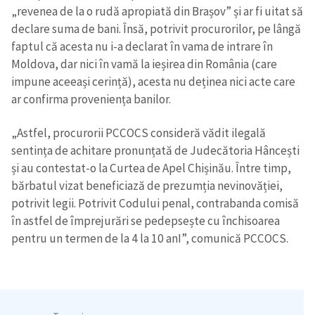
„revenea de la o rudă apropiată din Brașov” și ar fi uitat să
declare suma de bani. Însă, potrivit procurorilor, pe lângă
faptul că acesta nu i-a declarat în vama de intrare în
Moldova, dar nici în vamă la ieșirea din România (care
impune aceeași cerință), acesta nu deținea nici acte care
ar confirma proveniența banilor.
„Astfel, procurorii PCCOCS consideră vădit ilegală
sentința de achitare pronunțată de Judecătoria Hâncești
și au contestat-o la Curtea de Apel Chișinău. Între timp,
bărbatul vizat beneficiază de prezumția nevinovăției,
potrivit legii. Potrivit Codului penal, contrabanda comisă
în astfel de împrejurări se pedepsește cu închisoarea
pentru un termen de la 4 la 10 anI”, comunică PCCOCS.