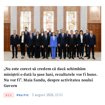
ȘTIREA MEA
Titlu știre
+ Adaugă titlu
Fotografie
+ Încarcă imagine
Link media
+ Link media
„Nu este corect să credem că dacă schimbăm
miniștrii o dată la șase luni, rezultatele vor fi bune.
Mesajul știrei
+ Mesajul știrei
Nu vor fi”. Maia Sandu, despre activitatea noului
Guvern
CONTACT SURSĂ
5 august 2026, 15:51
NOU
POLITIC
Sursă anonimă