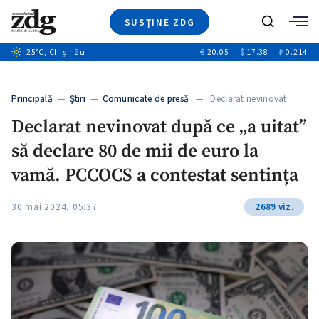
SUSȚINE ZDG
+8
Caută
+4
25
°C
, Chișinău
€
20.05
$
17.38
₽
0.214
Ştiri
+12
+1
+1
Investigatii
Banii tăi
+5
Principală
—
Ştiri
—
Comunicate de presă
— Declarat nevinovat
Video
după ce „a…
Declarat nevinovat după ce „a uitat”
Special
să declare 80 de mii de euro la
Blog
ZdGust
vamă. PCCOCS a contestat sentința
30 mai 2024, 05:37
2689 viz.