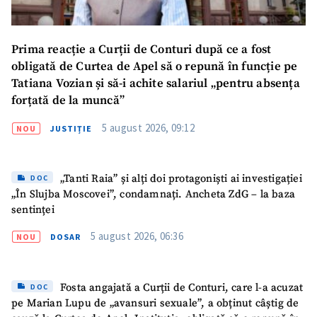
Prima reacție a Curții de Conturi după ce a fost
obligată de Curtea de Apel să o repună în funcție pe
Tatiana Vozian și să-i achite salariul „pentru absența
forțată de la muncă”
5 august 2026, 09:12
NOU
JUSTIȚIE
„Tanti Raia” și alți doi protagoniști ai investigației
DOC
„În Slujba Moscovei”, condamnați. Ancheta ZdG – la baza
sentinței
5 august 2026, 06:36
NOU
DOSAR
Fosta angajată a Curții de Conturi, care l-a acuzat
DOC
pe Marian Lupu de „avansuri sexuale”, a obținut câștig de