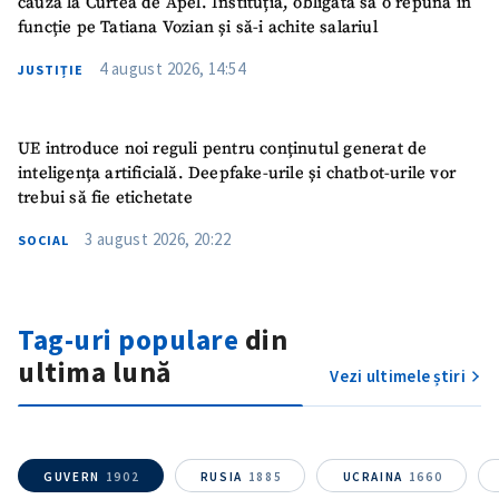
cauză la Curtea de Apel. Instituția, obligată să o repună în
funcție pe Tatiana Vozian și să-i achite salariul
4 august 2026, 14:54
JUSTIȚIE
UE introduce noi reguli pentru conținutul generat de
inteligența artificială. Deepfake-urile și chatbot-urile vor
trebui să fie etichetate
3 august 2026, 20:22
SOCIAL
Tag-uri populare
din
ultima lună
Vezi ultimele știri
GUVERN
1902
RUSIA
1885
UCRAINA
1660