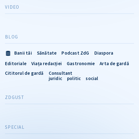
VIDEO
BLOG
Banii tăi
Sănătate
Podcast ZdG
Diaspora
Editoriale
Viața redacției
Gastronomie
Arta de gardă
Cititorul de gardă
Consultant
juridic
politic
social
ZDGUST
SPECIAL