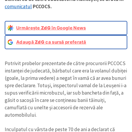
comunicatul
PCCOCS.
Urmărește
ZdG
în Google News
Adaugă
ZdG
ca sursă preferată
Potrivit probelor prezentate de către procurorii PCCOCS
instanței de judecată, bărbatul care era la volanul dubiței
(goale, la prima vedere) a negat în vamă că ar avea bunuri
spre declarare. Totuși, inspectorul vamal de la Leușeni i-a
supus verificării microbuzul, iar sub bancheta din față, a
găsit o sacoșă în care se conțineau banii tăinuiți,
camuflată cu unelte și accesorii de rezervă ale
automobilului.
Inculpatul cu vârsta de peste 70 de ani a declarat că