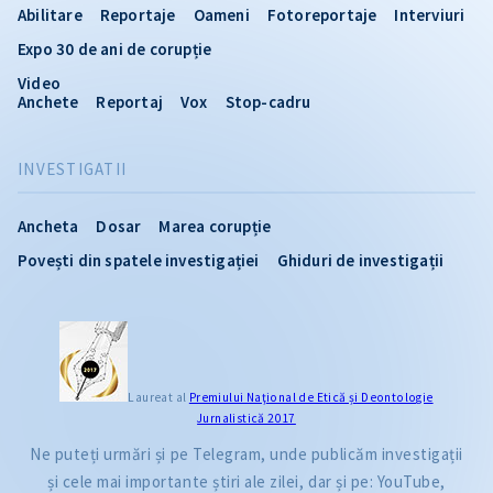
Abilitare
Reportaje
Oameni
Fotoreportaje
Interviuri
Expo 30 de ani de corupție
Video
Anchete
Reportaj
Vox
Stop-cadru
INVESTIGATII
Ancheta
Dosar
Marea corupție
Povești din spatele investigației
Ghiduri de investigații
Laureat al
Premiului Naţional de Etică și Deontologie
Jurnalistică 2017
Ne puteți urmări și pe Telegram, unde publicăm investigații
și cele mai importante știri ale zilei, dar și pe: YouTube,