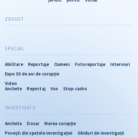
ZDGUST
SPECIAL
Abilitare
Reportaje
Oameni
Fotoreportaje
Interviuri
Expo 30 de ani de corupție
Video
Anchete
Reportaj
Vox
Stop-cadru
INVESTIGATII
Ancheta
Dosar
Marea corupție
Povești din spatele investigației
Ghiduri de investigații