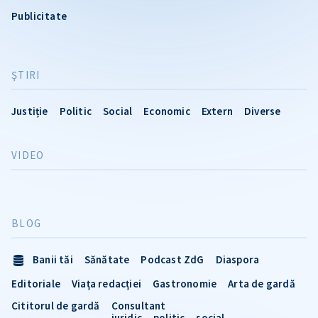
Publicitate
ŞTIRI
Justiție
Politic
Social
Economic
Extern
Diverse
VIDEO
BLOG
Banii tăi
Sănătate
Podcast ZdG
Diaspora
Editoriale
Viața redacției
Gastronomie
Arta de gardă
Cititorul de gardă
Consultant
juridic
politic
social