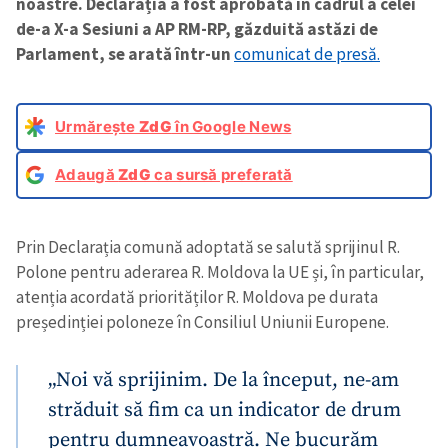
noastre. Declarația a fost aprobată în cadrul a celei
de-a X-a Sesiuni a AP RM-RP, găzduită astăzi de
Parlament, se arată într-un
comunicat de presă.
Urmărește
ZdG
în Google News
Adaugă
ZdG
ca sursă preferată
Prin Declarația comună adoptată se salută sprijinul R.
Polone pentru aderarea R. Moldova la UE și, în particular,
atenția acordată priorităților R. Moldova pe durata
președinției poloneze în Consiliul Uniunii Europene.
„Noi vă sprijinim. De la început, ne-am
străduit să fim ca un indicator de drum
pentru dumneavoastră. Ne bucurăm