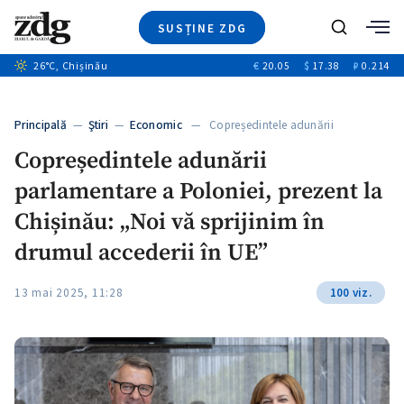
SUSȚINE ZDG
+8
Caută
+4
26
°C
, Chișinău
€
20.05
$
17.38
₽
0.214
Ştiri
+13
+1
+1
Investigatii
Banii tăi
+6
Principală
—
Ştiri
—
Economic
— Copreședintele adunării
Video
parlamentare a Poloniei,…
Copreședintele adunării
Special
parlamentare a Poloniei, prezent la
Blog
ZdGust
Chișinău: „Noi vă sprijinim în
drumul accederii în UE”
13 mai 2025, 11:28
100 viz.