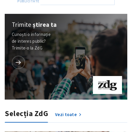
Trimite
știrea ta
Cunoști o informație
de interes public?
Trimite-o la ZdG
Selecția ZdG
Vezi toate