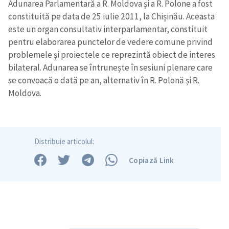
Adunarea Parlamentară a R. Moldova și a R. Polone a fost
constituită pe data de 25 iulie 2011, la Chișinău. Aceasta
este un organ consultativ interparlamentar, constituit
pentru elaborarea punctelor de vedere comune privind
Trimite o informație
Despre ZdG
problemele şi proiectele ce reprezintă obiect de interes
in English
на русском
bilateral. Adunarea se întrunește în sesiuni plenare care
se convoacă o dată pe an, alternativ în R. Polonă și R.
Moldova.
Distribuie articolul:
Copiază Link