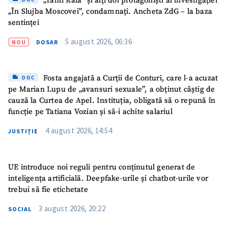
„Tanti Raia” și alți doi protagoniști ai investigației
„În Slujba Moscovei”, condamnați. Ancheta ZdG – la baza
sentinței
5 august 2026, 06:36
NOU
DOSAR
Fosta angajată a Curții de Conturi, care l-a acuzat
DOC
ȘTIREA MEA
pe Marian Lupu de „avansuri sexuale”, a obținut câștig de
cauză la Curtea de Apel. Instituția, obligată să o repună în
Titlu știre
+ Adaugă titlu
funcție pe Tatiana Vozian și să-i achite salariul
4 august 2026, 14:54
JUSTIȚIE
Fotografie
+ Încarcă imagine
Link media
+ Link media
UE introduce noi reguli pentru conținutul generat de
inteligența artificială. Deepfake-urile și chatbot-urile vor
trebui să fie etichetate
3 august 2026, 20:22
SOCIAL
Mesajul știrei
+ Mesajul știrei