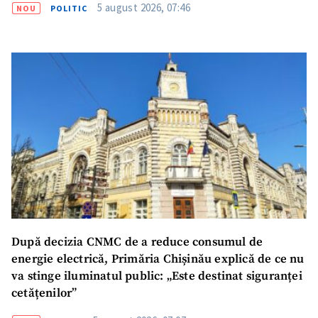
5 august 2026, 07:46
NOU
POLITIC
După decizia CNMC de a reduce consumul de
energie electrică, Primăria Chișinău explică de ce nu
va stinge iluminatul public: „Este destinat siguranței
cetățenilor”