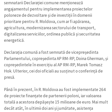
semnatarii Declarației comune menționează
angajamentul pentru implementarea proiectelor
poloneze de dezvoltare și de investiții în domenii
prioritare pentru R. Moldova, cum ar fi apărarea,
agricultura, modernizarea sectorului de transport,
digitalizarea serviciilor, ordinea publică și securitatea
energetică.
Declarația comună a fost semnată de vicepreședinta
Parlamentului, copreședinta AP RM-RP, Doina Gherman, și
copreședintele în exercițiu al AP RM-RP, Marek Tomasz
Hok. Ulterior, cei doi oficiali au susținut o conferință de
presă.
Până în prezent, în R. Moldova au fost implementate 264
de proiecte finanțate de partenerii poloni, iar valoarea
totală a acestora depășește 15 milioane de euro. Mai mult
decât atât, în ultimii doi ani și jumătate, asistența