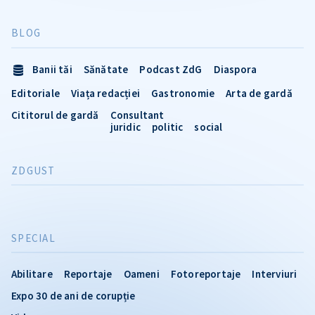
BLOG
Banii tăi
Sănătate
Podcast ZdG
Diaspora
Editoriale
Viața redacției
Gastronomie
Arta de gardă
Cititorul de gardă
Consultant
juridic
politic
social
ZDGUST
SPECIAL
Abilitare
Reportaje
Oameni
Fotoreportaje
Interviuri
Expo 30 de ani de corupție