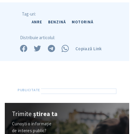
Tag-uri:
ANRE
BENZINĂ
MOTORINĂ
Distribuie articolul:
Copiază Link
Trimite
știrea ta
Cunoști o informație
de interes public?