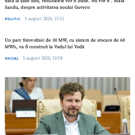
dată la șase luni, rezultatele vor fi bune. Nu vor fi”. Maia
Sandu, despre activitatea noului Guvern
Email
+ Emailul meu
5 august 2026, 15:51
POLITIC
Telefon
+ Telefon personal
Un parc fotovoltaic de 30 MW, cu sistem de stocare de 60
Am citit și sunt de
MWh, va fi construit la Vadul lui Vodă
acord cu
politica de
confidențialitate
.
5 august 2026, 10:58
SOCIAL
TRIMITE ȘTIREA