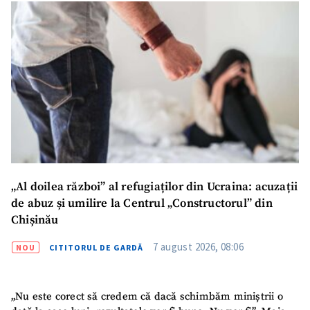
ȘTIREA MEA
Titlu știre
+ Adaugă titlu
Fotografie
+ Încarcă imagine
Link media
+ Link media
„Al doilea război” al refugiaților din Ucraina: acuzații
Mesajul știrei
+ Mesajul știrei
de abuz și umilire la Centrul „Constructorul” din
Chișinău
CONTACT SURSĂ
7 august 2026, 08:06
NOU
CITITORUL DE GARDĂ
Sursă anonimă
„Nu este corect să credem că dacă schimbăm miniștrii o
Nume
+ Numele meu