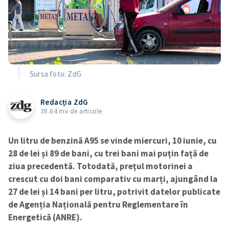
Sursa foto: ZdG
Redacția ZdG
38.64 mii de articole
Un litru de benzină A95 se vinde miercuri, 10 iunie, cu
28 de lei și 89 de bani, cu trei bani mai puțin față de
ziua precedentă. Totodată, prețul motorinei a
crescut cu doi bani comparativ cu marți, ajungând la
27 de lei și 14 bani per litru, potrivit datelor publicate
de Agenția Națională pentru Reglementare în
Energetică (ANRE).