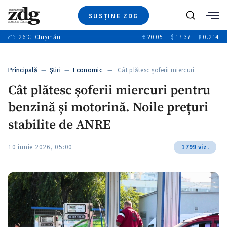
SUSȚINE ZDG
+3
Caută
+1
26
°C
, Chișinău
€
20.05
$
17.37
₽
0.214
Ştiri
+9
+4
Investigatii
Banii tăi
+1
+5
Principală
—
Ştiri
—
Economic
— Cât plătesc șoferii miercuri
Video
pentru…
+1
Cât plătesc șoferii miercuri pentru
Special
benzină și motorină. Noile prețuri
Blog
+1
ZdGust
stabilite de ANRE
10 iunie 2026, 05:00
1799 viz.
+1