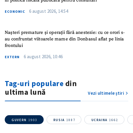
în politica fiscală publicată pentru consultări
6 august 2026, 14:54
ECONOMIC
Nașteri premature și operații fără anestezie: cu ce orori s-
au confruntat viitoarele mame din Donbasul aflat pe linia
frontului
6 august 2026, 10:46
EXTERN
Tag-uri populare
din
ultima lună
Vezi ultimele știri
GUVERN
1903
RUSIA
1887
UCRAINA
1662