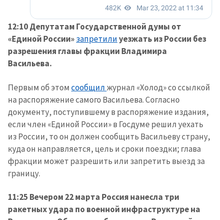
12:10 Депутатам Государственной думы от
«Единой России»
запретили
уезжать из России без
разрешения главы фракции Владимира
Васильева.
Первым об этом
сообщил
журнал «Холод» со ссылкой
на распоряжение самого Васильева. Согласно
документу, поступившему в распоряжение издания,
если член «Единой России» в Госдуме решил уехать
из России, то он должен сообщить Васильеву страну,
куда он направляется, цель и сроки поездки; глава
фракции может разрешить или запретить выезд за
границу.
Отправить
О ZDG
информацию
11:25 Вечером 22 марта Россия нанесла три
în Română
in English
ракетных удара по военной инфраструктуре на