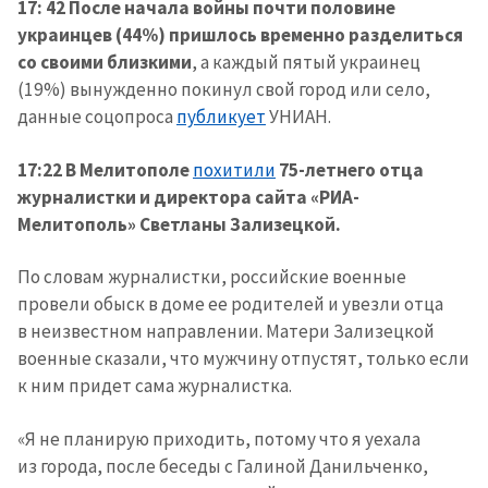
17: 42 После начала войны почти половине
украинцев (44%) пришлось временно разделиться
со своими близкими
, а каждый пятый украинец
(19%) вынужденно покинул свой город или село,
данные соцопроса
публикует
УНИАН.
17:22 В Мелитополе
похитили
75-летнего отца
журналистки и директора сайта «РИА-
Мелитополь» Светланы Зализецкой.
По словам журналистки, российские военные
провели обыск в доме ее родителей и увезли отца
в неизвестном направлении. Матери Зализецкой
военные сказали, что мужчину отпустят, только если
к ним придет сама журналистка.
«Я не планирую приходить, потому что я уехала
из города, после беседы с Галиной Данильченко,