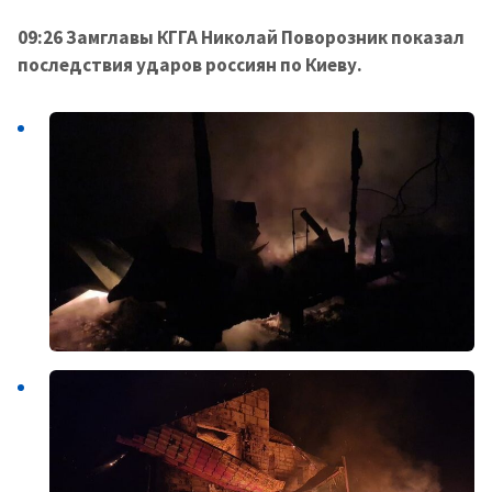
09:26 Замглавы КГГА Николай Поворозник показал
последствия ударов россиян по Киеву.
МОЯ НОВОСТЬ
+ Добавить
Заголовок новости
заголовок
+ Загрузить
Фотография
изображение
+ Добавить ссылку на
Ссылка на медиа
медиа
+ Добавить текст
Текст новости