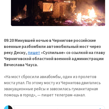
новости
КОНТАКТНЫЙ ИСТОЧНИК
Анонимный источник
Имя
+ Моё имя
09:20 Минувшей ночью в Чернигове российские
военные разбомбили автомобильный мост через
Электронная почта
+ Мой email
реку Десну,
пишет
«Суспильне» со ссылкой на главу
Черниговской областной военной администрации
Телефон
+ Личный телефон
Вячеслава Чауса.
Я прочитал(а) и согласен(на)
«На мост сбросили авиабомбы, один из пролетов
с
политикой
моста упал. По этому мосту из Чернигова двигались
конфиденциальности
.
эвакуационные рейсы и завозилась гуманитарная
ОТПРАВИТЬ НОВОСТЬ
помощь в город», — пишет телеграм-канал.