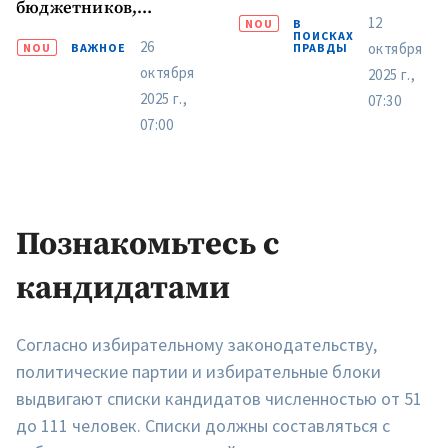
бюджетников,
12
NOU
В
работающих в
ПОИСКАХ
26
октября
NOU
ВАЖНОЕ
ПРАВДЫ
подконтрольных им
октября
2025 г.,
учреждениях
2025 г.,
07:30
07:00
Познакомьтесь с
кандидатами
Согласно избирательному законодательству,
политические партии и избирательные блоки
выдвигают списки кандидатов численностью от 51
до 111 человек. Списки должны составляться с