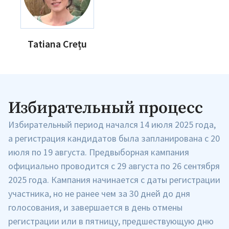
+ Добавить текст
Текст новости
новости
Tatiana Crețu
КОНТАКТНЫЙ ИСТОЧНИК
Анонимный источник
Имя
+ Моё имя
Избирательный процесс
Электронная почта
+ Мой email
Избирательный период начался 14 июля 2025 года,
а регистрация кандидатов была запланирована с 20
Телефон
+ Личный телефон
июля по 19 августа. Предвыборная кампания
официально проводится с 29 августа по 26 сентября
Я прочитал(а) и согласен(на)
2025 года. Кампания начинается с даты регистрации
с
политикой
участника, но не ранее чем за 30 дней до дня
конфиденциальности
.
голосования, и завершается в день отмены
ОТПРАВИТЬ НОВОСТЬ
регистрации или в пятницу, предшествующую дню