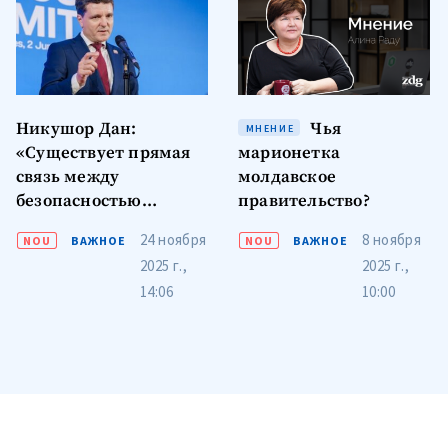
Никушор Дан:
Чья
МНЕНИЕ
«Существует прямая
марионетка
связь между
молдавское
безопасностью
правительство?
ПОДДЕРЖАТЬ
Украины и Молдовы, и
24 ноября
8 ноября
NOU
ВАЖНОЕ
NOU
ВАЖНОЕ
текущие мирные
2025 г.,
2025 г.,
переговоры должны
14:06
10:00
учитывать этот
аспект»