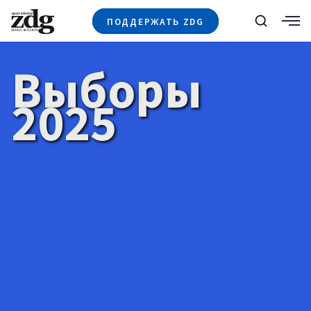
ПОДДЕРЖАТЬ ZDG
Поиск
°C
, Chișinău
€
20.05
$
17.37
₽
0.214
Новости
+4971
Выборы
+144
Политика
+53
2025
Расследования
Общество
+312
+75
Мнения
Видео
Выборы 2025