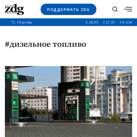
ПОДДЕРЖАТЬ ZDG
Поиск
°C
, Chișinău
€
20.05
$
17.37
₽
0.214
Новости
+4969
+144
Политика
+53
#дизельное топливо
Расследования
Общество
+312
+75
Мнения
Видео
Выборы 2025