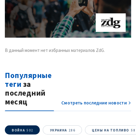
Анонимный источник
Имя
+ Моё имя
Электронная почта
+ Мой email
В данный момент нет избранных материалов ZdG.
Телефон
+ Личный телефон
Я прочитал(а) и согласен(на)
Популярные
с
политикой
теги
за
конфиденциальности
.
последний
ОТПРАВИТЬ НОВОСТЬ
месяц
Смотреть последние новости
ВОЙНА
502
УКРАИНА
286
ЦЕНЫ НА ТОПЛИВО
58