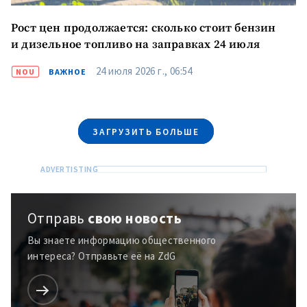
Рост цен продолжается: сколько стоит бензин
и дизельное топливо на заправках 24 июля
24 июля 2026 г., 06:54
NOU
ВАЖНОЕ
МОЯ НОВОСТЬ
+ Добавить
Заголовок новости
заголовок
ЗАГРУЗИТЬ БОЛЬШЕ
+ Загрузить
Фотография
изображение
+ Добавить ссылку на
Ссылка на медиа
медиа
Отправь
свою новость
Вы знаете информацию общественного
+ Добавить текст
Текст новости
интереса? Отправьте её на ZdG
новости
КОНТАКТНЫЙ ИСТОЧНИК