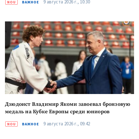
9 августа 2026 г., 10:30
NOU
ВАЖНОЕ
Электронная почта
+ Добавить email
Дзюдоист Владимир Якоми завоевал бронзовую
Я прочитал(а) и согласен(на) с
политикой конфиденциальности
.
медаль на Кубке Европы среди юниоров
9 августа 2026 г., 09:42
ПОДПИСАТЬСЯ
NOU
ВАЖНОЕ