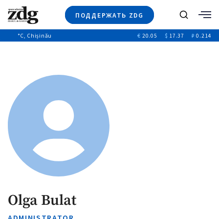
ПОДДЕРЖАТЬ ZDG
Поиск
°C
, Chișinău
€
20.05
$
17.37
₽
0.214
Новости
+4972
+144
Политика
+54
Расследования
Общество
+312
+75
Мнения
Видео
Выборы 2025
Olga Bulat
ADMINISTRATOR