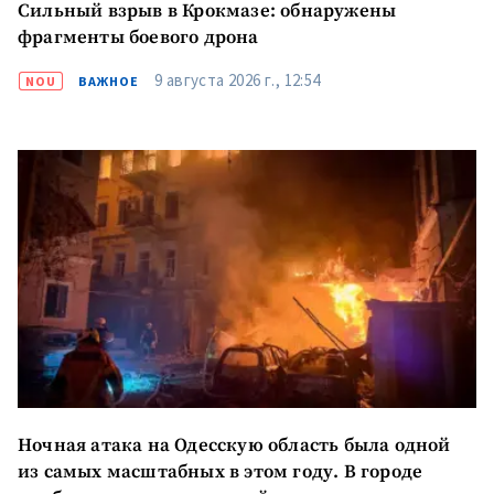
Сильный взрыв в Крокмазе: обнаружены
фрагменты боевого дрона
9 августа 2026 г., 12:54
NOU
ВАЖНОЕ
Отправить
О ZDG
информацию
Ночная атака на Одесскую область была одной
în Română
in English
из самых масштабных в этом году. В городе